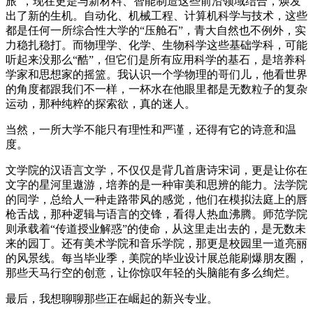
旅”，现在更是与新材料、智能制造这些前沿领域结合，焕发
出了新的生机。自动化、机械工程、计算机科学与技术，这些
都是任何一所综合性大学的“压舱石”，青大自然也不例外，实
力稳扎稳打。而物理学、化学、生物科学这些基础学科，可能
听起来没那么“酷”，但它们是所有应用科学的基石，是培养科
学家和思想家的摇篮。我认识一个学物理的哥们儿，他看世界
的角度都跟我们不一样，一杯水在他眼里都是无数粒子的复杂
运动，那种纯粹的探索欲，真的迷人。
当然，一所大学不能只有理性和严谨，还得有它的诗意和温
度。
文学院的汉语言文学，不仅仅是背几首唐诗宋词，更是让你在
文字的星河里遨游，培养的是一种审美和思辨的能力。法学院
的同学，总给人一种走路带风的感觉，他们在模拟法庭上的唇
枪舌战，那种逻辑与语言的交锋，看得人热血沸腾。师范学院
则承载着“传道授业解惑”的使命，从这里走出去的，是无数未
来的园丁。还有美术学院和音乐学院，那更是校园里一道亮丽
的风景线。每当毕业季，美院的毕业设计展总能刷爆朋友圈，
那些天马行空的创意，让你惊叹年轻的头脑能有多么绚烂。
最后，我想聊聊那些正在崛起的新兴专业。