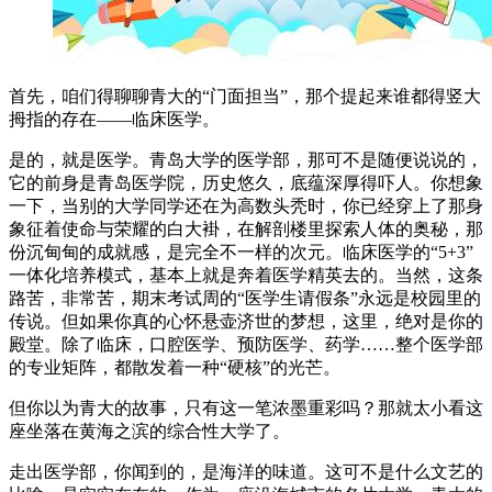
首先，咱们得聊聊青大的“门面担当”，那个提起来谁都得竖大
拇指的存在——临床医学。
是的，就是医学。青岛大学的医学部，那可不是随便说说的，
它的前身是青岛医学院，历史悠久，底蕴深厚得吓人。你想象
一下，当别的大学同学还在为高数头秃时，你已经穿上了那身
象征着使命与荣耀的白大褂，在解剖楼里探索人体的奥秘，那
份沉甸甸的成就感，是完全不一样的次元。临床医学的“5+3”
一体化培养模式，基本上就是奔着医学精英去的。当然，这条
路苦，非常苦，期末考试周的“医学生请假条”永远是校园里的
传说。但如果你真的心怀悬壶济世的梦想，这里，绝对是你的
殿堂。除了临床，口腔医学、预防医学、药学……整个医学部
的专业矩阵，都散发着一种“硬核”的光芒。
但你以为青大的故事，只有这一笔浓墨重彩吗？那就太小看这
座坐落在黄海之滨的综合性大学了。
走出医学部，你闻到的，是海洋的味道。这可不是什么文艺的