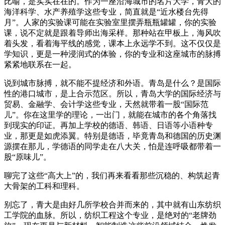
比喻，是实实在在的。作为一座沿海城市的名片大学，青大的
海洋科学、水产养殖学这些专业，简直就是“近水楼台先得
月”。人家的实验课可能在实验室里摆弄瓶瓶罐罐，你的实验
课，说不定就是跟着导师出海采样。那种站在甲板上，海风吹
着头发，看着海平线的感觉，课本上永远学不到。这不仅仅是
学知识，更是一种浸润式的体验，你的专业和这座城市的脉搏
紧紧地联系在一起。
说到城市脉搏，就不能不提经济和外语。青岛是什么？是国际
性的港口城市，是上合示范区。所以，青岛大学的国际经济与
贸易、金融学、会计学这些专业，天然就带着一股“国际范
儿”。你在这里学的理论，一出门，就能在城市的各个角落找
到现实的印证。再加上学校的德语、韩语、日语等小语种专
业，那更是如虎添翼。特别是德语，毕竟青岛和德国的历史渊
源摆在那儿，学德语的同学走在八大关，怕是连呼吸都带着一
股“原味儿”。
聊完了这些“高大上”的，我们再来看看那些沉稳的、构筑起青
大骨架的工科和理科。
别忘了，青大是由好几所学校合并而来的，其中就有山东纺织
工学院的血脉。所以，纺织工程这个专业，是绝对的“老牌劲