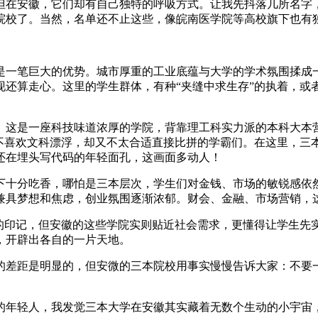
但在安徽，它们却有自己独特的呼吸方式。让我先抖落几所名字
院校了。当然，名单还不止这些，像皖南医学院等高校旗下也有
是一笔巨大的优势。城市厚重的工业底蕴与大学的学术氛围揉成
现还算走心。这里的学生群体，有种“夹缝中求生存”的执着，或
。这是一座科技味道浓厚的学院，背靠理工科实力派的本科大本
些不喜欢文科漂浮，却又不太合适直接比拼的学霸们。在这里，三
还在埋头写代码的年轻面孔，这画面多动人！
下十分吃香，哪怕是三本层次，学生们对金钱、市场的敏锐感依然
兼具梦想和焦虑，创业氛围逐渐浓郁。财会、金融、市场营销，
”的印记，但安徽的这些学院实则贴近社会需求，更懂得让学生先
，开辟出各自的一片天地。
的差距是明显的，但安微的三本院校用事实慢慢告诉大家：不要
的年轻人，我发觉三本大学在安徽其实藏着无数个生动的小宇宙