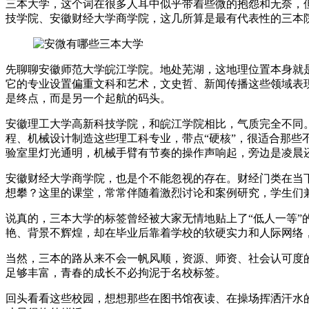
三本大学，这个词在很多人耳中似乎带着些微的抱怨和无奈，
技学院、安徽财经大学商学院，这几所算是最有代表性的三本
先聊聊安徽师范大学皖江学院。地处芜湖，这地理位置本身就
它的专业设置偏重文科和艺术，文史哲、新闻传播这些领域表
是终点，而是另一个起航的码头。
安徽理工大学高新科技学院，和皖江学院相比，气质完全不同
程、机械设计制造这些理工科专业，带点“硬核”，很适合那
验室里灯光通明，机械手臂有节奏的操作声响起，旁边是凌晨
安徽财经大学商学院，也是个不能忽视的存在。财经门类在当
想攀？这里的课堂，常常伴随着激烈讨论和案例研究，学生们
说真的，三本大学的标签曾经被大家无情地贴上了“低人一等
艳、背景不辉煌，却在毕业后靠着学校的软硬实力和人际网络
当然，三本的路从来不会一帆风顺，资源、师资、社会认可度
足够丰富，青春的成长不必拘泥于名校标签。
回头看看这些校园，想想那些在图书馆夜读、在操场挥洒汗水