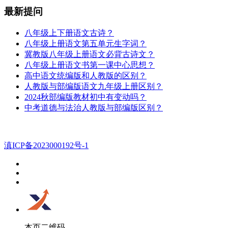
最新提问
八年级上下册语文古诗？
八年级上册语文第五单元生字词？
冀教版八年级上册语文必背古诗文？
八年级上册语文书第一课中心思想？
高中语文统编版和人教版的区别？
人教版与部编版语文九年级上册区别？
2024秋部编版教材初中有变动吗？
中考道德与法治人教版与部编版区别？
滇ICP备2023000192号-1
本页二维码