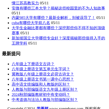
懂江苏高教实力
05/11
安微有哪些三本大学？揭秘这些校园里的不为人知故事
05/11
内蒙985大学有哪些？最新全解析，别被误导了！
05/11
cuba有哪些大学前八名
05/11
大学生金融比赛都有哪些？深挖那些你不得不知的顶级
赛事
05/11
新加坡国立大学哪些专业好？深度揭秘那些值得入手的
王牌学科
05/11
最新提问
八年级上下册语文古诗？
八年级上册语文第五单元生字词？
冀教版八年级上册语文必背古诗文？
八年级上册语文书第一课中心思想？
高中语文统编版和人教版的区别？
人教版与部编版语文九年级上册区别？
2024秋部编版教材初中有变动吗？
中考道德与法治人教版与部编版区别？
Copyright ©2024
学哥邦
www.xuegebang.com 版权所有.