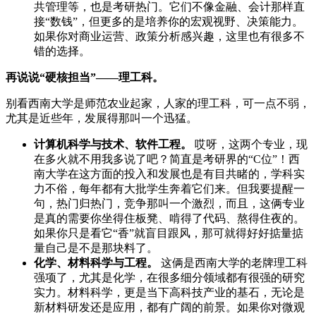
共管理等，也是考研热门。它们不像金融、会计那样直
接“数钱”，但更多的是培养你的宏观视野、决策能力。
如果你对商业运营、政策分析感兴趣，这里也有很多不
错的选择。
再说说“硬核担当”——理工科。
别看西南大学是师范农业起家，人家的理工科，可一点不弱，
尤其是近些年，发展得那叫一个迅猛。
计算机科学与技术、软件工程。
哎呀，这两个专业，现
在多火就不用我多说了吧？简直是考研界的“C位”！西
南大学在这方面的投入和发展也是有目共睹的，学科实
力不俗，每年都有大批学生奔着它们来。但我要提醒一
句，热门归热门，竞争那叫一个激烈，而且，这俩专业
是真的需要你坐得住板凳、啃得了代码、熬得住夜的。
如果你只是看它“香”就盲目跟风，那可就得好好掂量掂
量自己是不是那块料了。
化学、材料科学与工程。
这俩是西南大学的老牌理工科
强项了，尤其是化学，在很多细分领域都有很强的研究
实力。材料科学，更是当下高科技产业的基石，无论是
新材料研发还是应用，都有广阔的前景。如果你对微观