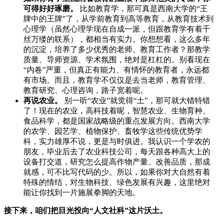
可得好好琢磨。
比如教育学，那可真是西南大学的“王
牌中的王牌”了，从学前教育到高等教育，从教育技术到
心理学（虽然心理学现在自成一派，但跟教育学有着千
丝万缕的联系），都相当有实力。你想想看，这么多年
的沉淀，培养了多少优秀的老师、教育工作者？那教学
质量、导师资源、学术氛围，绝对是杠杠的。别看现在
“内卷”严重，但真正有能力、有情怀的教育者，永远都
有市场。而且，教育学不仅仅是去当老师，教育管理、
教育研究、心理咨询，路子宽着呢。
再说农业。
别一听“农业”就觉得“土”，那可就大错特错
了！现在的农业，高科技着呢，智慧农业、生物育种、
食品科学，都是国家战略级的重点发展方向。西南大学
的农学、园艺学、植物保护、畜牧学这些传统优势学
科，实力雄厚不说，更是与时俱进。我认识一个学农的
朋友，毕业后去了农业科技公司，每天跟各种高大上的
设备打交道，研究怎么提高作物产量、改善品质，那成
就感，可不比写代码的少。所以，如果你对大自然有着
特殊的情结，对生物科技、绿色发展有兴趣，这里绝对
能让你找到一片施展拳脚的天地。
接下来，咱们把目光投向“人文社科”这片沃土。