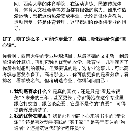
问。西南大学的体育学院，在运动训练、民族传统体
育、体育人文社会学等方面都有很强的实力。如果你热
爱运动，想把这份热爱变成事业，无论是做体育教育、
运动康复，还是体育管理，这里都能给你提供专业的指
导。
好了，唠了这么多，可能你更晕了。别急，听我再给你点“真
心话”。
你看啊，西南大学的专业琳琅满目，从最基础的文史哲，到最
前沿的计算机，再到它独具优势的农学、教育学，几乎涵盖了
你所有能想到的领域。但我要说的是，选专业这事儿，可比高
考填志愿复杂多了。高考那会儿，你可能更多的是看分数，看
排名，看学校名气。但考研选专业，你得问问自己：
我到底喜欢什么？
是真的喜欢，还是只是“看起来很
美”？未来的三年，甚至更长，你都得泡在这个专业里，
跟它打交道，跟它谈恋爱，它是不是你的“真爱”，可得
提前琢磨清楚了。
我的优势在哪里？
我是那种能静下心来啃书本的“理论
派”？还是喜欢动手实践的“实干家”？是善于表达的“沟
通者”？还是沉迷代码的“程序员”？