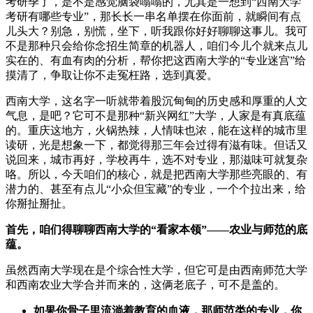
考研季了，是不是感觉脑袋嗡嗡的，尤其是一想到“西南大学
考研有哪些专业”，那长长一串名单摆在你面前，就瞬间有点
儿头大？别急，别慌，坐下，听我跟你好好聊聊这事儿。我可
不是那种只会给你念招生简章的机器人，咱们今儿个就来点儿
实在的、有血有肉的分析，帮你把这西南大学的“专业迷宫”给
摸清了，争取让你不走冤枉路，选到真爱。
西南大学，这名字一听就带着股沉甸甸的历史感和厚重的人文
气息，是吧？它可不是那种“新兴网红”大学，人家是有真底蕴
的。重庆这地方，火锅热辣，人情味也浓，能在这样的城市里
读研，光是想象一下，都觉得那三年会过得有滋有味。但话又
说回来，城市再好，学校再牛，选不对专业，那滋味可就复杂
咯。所以，今天咱们的核心，就是把西南大学那些亮眼的、有
潜力的、甚至有点儿“小众但宝藏”的专业，一个个拉出来，给
你掰扯掰扯。
首先，咱们得聊聊西南大学的“看家本领”——农业与师范的底
蕴。
虽然西南大学现在是个综合性大学，但它可是由西南师范大学
和西南农业大学合并而来的，这俩老底子，可不是盖的。
如果你骨子里流淌着教育的血液，那师范类的专业，你