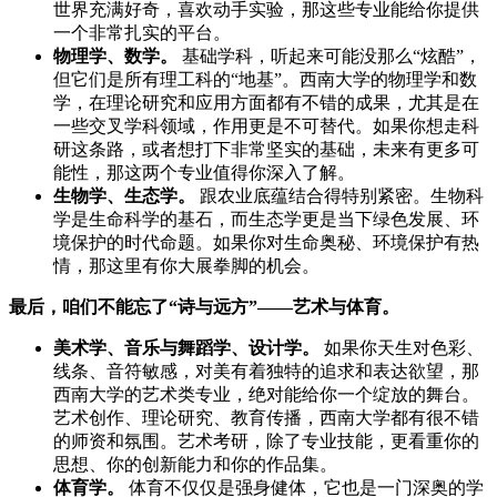
世界充满好奇，喜欢动手实验，那这些专业能给你提供
一个非常扎实的平台。
物理学、数学。
基础学科，听起来可能没那么“炫酷”，
但它们是所有理工科的“地基”。西南大学的物理学和数
学，在理论研究和应用方面都有不错的成果，尤其是在
一些交叉学科领域，作用更是不可替代。如果你想走科
研这条路，或者想打下非常坚实的基础，未来有更多可
能性，那这两个专业值得你深入了解。
生物学、生态学。
跟农业底蕴结合得特别紧密。生物科
学是生命科学的基石，而生态学更是当下绿色发展、环
境保护的时代命题。如果你对生命奥秘、环境保护有热
情，那这里有你大展拳脚的机会。
最后，咱们不能忘了“诗与远方”——艺术与体育。
美术学、音乐与舞蹈学、设计学。
如果你天生对色彩、
线条、音符敏感，对美有着独特的追求和表达欲望，那
西南大学的艺术类专业，绝对能给你一个绽放的舞台。
艺术创作、理论研究、教育传播，西南大学都有很不错
的师资和氛围。艺术考研，除了专业技能，更看重你的
思想、你的创新能力和你的作品集。
体育学。
体育不仅仅是强身健体，它也是一门深奥的学