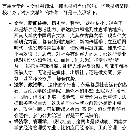
西南大学的人文社科领域，那也是相当出彩的。毕竟是师范院
校出身，对人文精神的培养，可是一点没落下。
文学、新闻传播、历史学、哲学。
这些专业，说白了，
就是培养你思考能力、表达能力和批判性思维的地方。
西南大学的中国语言文学，尤其在古典文学、现当代文
学研究方面，都有独到的建树。新闻传播学，在互联网
时代，也发展得风生水起，理论与实践并重。如果你是
个喜欢读书、思考、对社会有洞察力的人，那这些专业
绝对能让你如鱼得水。而且，别以为这些专业就“清
贫”，能把文字玩得溜，能把思想说得透彻，到哪里都是
稀缺人才，无论是进媒体、出版社，还是做文案、策
划，甚至考公务员，都有优势。
法学、政治学。
法律这个行当，永远都是社会运行的基
石。西南大学的法学院，虽然不如那些“五院四系”名气
那么响，但胜在务实、接地气，重庆作为西部重镇，法
律服务需求巨大，这边的毕业生就业前景还是挺不错
的。政治学嘛，可能听起来有点“高深”，但对于理解社
会运作、参与公共治理，都是不可或缺的。
经济学、管理学。
现代社会，这两者是驱动轮。西南大
学的经济管理类专业，比如应用经济学、工商管理、公