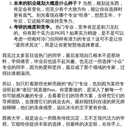
未来的职业规划大概是什么样子？
当然，规划这东西，
肯定会有变化，但至少有个大致方向，能让你在选择时
更有底气。别光看现在哪个专业“吃香”，想想五年、十
年后，它还能不能保持竞争力。
考研的难度和竞争。
热门专业，竞争肯定是刺刀见红
的。你有那个实力去PK吗？如果实力稍逊，是不是可以
考虑一些相对冷门但同样有潜力的专业？这可不是让你
“退而求其次”，而是让你更智慧地选择赛道。
我见过太多盲目追热门的同学，最后发现自己根本不是那块
料，学得痛苦，毕业后也提不起兴趣。也见过一些选择“小众”
专业的同学，因为热爱和坚持，最后成了那个领域的专家，过
得比谁都滋润。
所以，别只盯着那些光鲜亮丽的“热门”专业，也别因为某些专
业听起来“老旧”就直接Pass。你需要做的，是深入了解每一个
你可能感兴趣的专业，去看看它们的培养方案，去研究它们的
导师团队，去搜搜它们的就业去向。最好能找到在读的师兄师
姐聊聊，他们的亲身感受，远比冰冷的文字更有价值。
西南大学，就是这么一所既有传统沉淀，又不乏现代活力的学
府。它能给你提供丰富的选择，但最终的决定权，在你手上。