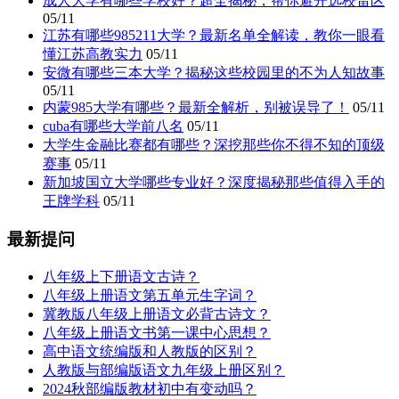
成人大学有哪些学校好？超全揭秘，帮你避开选校雷区
05/11
江苏有哪些985211大学？最新名单全解读，教你一眼看
懂江苏高教实力
05/11
安微有哪些三本大学？揭秘这些校园里的不为人知故事
05/11
内蒙985大学有哪些？最新全解析，别被误导了！
05/11
cuba有哪些大学前八名
05/11
大学生金融比赛都有哪些？深挖那些你不得不知的顶级
赛事
05/11
新加坡国立大学哪些专业好？深度揭秘那些值得入手的
王牌学科
05/11
最新提问
八年级上下册语文古诗？
八年级上册语文第五单元生字词？
冀教版八年级上册语文必背古诗文？
八年级上册语文书第一课中心思想？
高中语文统编版和人教版的区别？
人教版与部编版语文九年级上册区别？
2024秋部编版教材初中有变动吗？