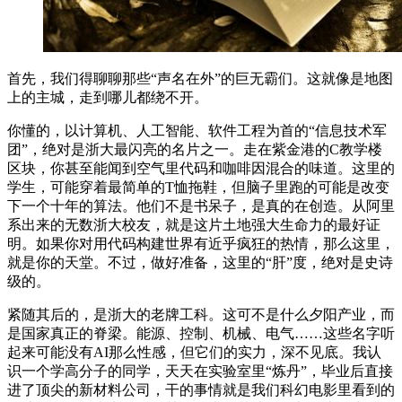
首先，我们得聊聊那些“声名在外”的巨无霸们。这就像是地图
上的主城，走到哪儿都绕不开。
你懂的，以计算机、人工智能、软件工程为首的“信息技术军
团”，绝对是浙大最闪亮的名片之一。走在紫金港的C教学楼
区块，你甚至能闻到空气里代码和咖啡因混合的味道。这里的
学生，可能穿着最简单的T恤拖鞋，但脑子里跑的可能是改变
下一个十年的算法。他们不是书呆子，是真的在创造。从阿里
系出来的无数浙大校友，就是这片土地强大生命力的最好证
明。如果你对用代码构建世界有近乎疯狂的热情，那么这里，
就是你的天堂。不过，做好准备，这里的“肝”度，绝对是史诗
级的。
紧随其后的，是浙大的老牌工科。这可不是什么夕阳产业，而
是国家真正的脊梁。能源、控制、机械、电气……这些名字听
起来可能没有AI那么性感，但它们的实力，深不见底。我认
识一个学高分子的同学，天天在实验室里“炼丹”，毕业后直接
进了顶尖的新材料公司，干的事情就是我们科幻电影里看到的