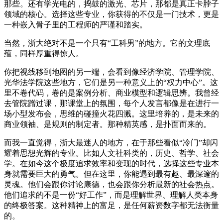
那些。还有学光电的，捣鼓的激光、芯片，那都是真正卡脖子
领域的核心。选择这些专业，你获得的不仅是一门技术，更是
一种嵌入骨子里的工程师的严谨和踏实。
当然，浙大绝对不是一个只有“工科男”的地方。它的文理底
蕴，同样厚重得惊人。
你把视线移到地图的另一端，会看到像经济学院、管理学院、
光华法学院这些地方，它们是另一种意义上的“权力中心”。这
里不卷代码，卷的是案例分析、商业模型和逻辑思辨。我曾经
去管院蹭过课，那课堂上的氛围，每个人发言都像是在进行一
场小型发布会，思维的碰撞火花四溅。这里培养的，是未来的
商业领袖、是规则的制定者。那种精英感，是扑面而来的。
而我一直觉得，浙大最迷人的地方，在于那些看似“冷门”却闪
耀着思想光辉的专业。比如人文社科类的，历史、哲学、社会
学。在如今这个极度追求效率和变现的时代，选择这些专业本
身就需要巨大的勇气。但在这里，你能遇到最有趣、最深邃的
灵魂。他们会跟你讨论康德，也会跟你分析最新的社会热点。
他们追求的不是一份“好工作”，而是理解世界、理解人类本身
的终极答案。这种精神上的富足，是任何薪资数字都无法衡量
的。