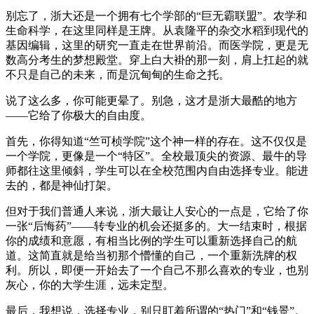
别忘了，浙大还是一个拥有七个学部的“巨无霸联盟”。农学和
生命科学，在这里同样是王牌。从袁隆平的杂交水稻到现代的
基因编辑，这里的研究一直走在世界前沿。而医学院，更是无
数高分考生的梦想殿堂。穿上白大褂的那一刻，肩上扛起的就
不只是自己的未来，而是沉甸甸的生命之托。
说了这么多，你可能更晕了。别急，这才是浙大最酷的地方
——它给了你极大的自由度。
首先，你得知道“竺可桢学院”这个神一样的存在。这不仅仅是
一个学院，更像是一个“特区”。全校最顶尖的资源、最牛的导
师都往这里倾斜，学生可以在全校范围内自由选择专业。能进
去的，都是神仙打架。
但对于我们普通人来说，浙大最让人安心的一点是，它给了你
一张“后悔药”——转专业的机会还挺多的。大一结束时，根据
你的成绩和意愿，有相当比例的学生可以重新选择自己的航
道。这简直就是给当初那个懵懂的自己，一个重新洗牌的权
利。所以，即便一开始去了一个自己不那么喜欢的专业，也别
灰心，你的大学生涯，远未定型。
最后，我想说，选择专业，别只盯着所谓的“热门”和“钱景”。