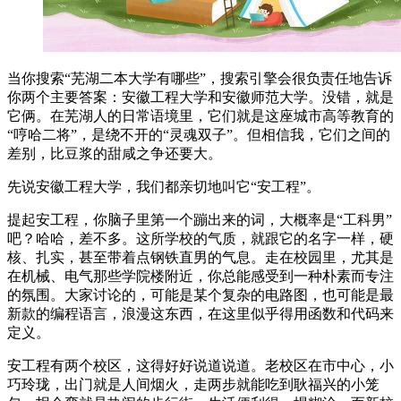
当你搜索“芜湖二本大学有哪些”，搜索引擎会很负责任地告诉
你两个主要答案：安徽工程大学和安徽师范大学。没错，就是
它俩。在芜湖人的日常语境里，它们就是这座城市高等教育的
“哼哈二将”，是绕不开的“灵魂双子”。但相信我，它们之间的
差别，比豆浆的甜咸之争还要大。
先说安徽工程大学，我们都亲切地叫它“安工程”。
提起安工程，你脑子里第一个蹦出来的词，大概率是“工科男”
吧？哈哈，差不多。这所学校的气质，就跟它的名字一样，硬
核、扎实，甚至带着点钢铁直男的气息。走在校园里，尤其是
在机械、电气那些学院楼附近，你总能感受到一种朴素而专注
的氛围。大家讨论的，可能是某个复杂的电路图，也可能是最
新款的编程语言，浪漫这东西，在这里似乎得用函数和代码来
定义。
安工程有两个校区，这得好好说道说道。老校区在市中心，小
巧玲珑，出门就是人间烟火，走两步就能吃到耿福兴的小笼