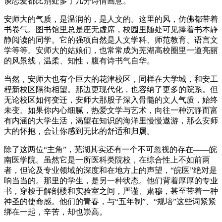
谈恋爱都比别处多了几分诗情画意。
安师大的气质，是温润的，是人文的。这里的风，仿佛都带着
书卷气。图书馆里总是座无虚席，校园里随处可见捧着书本静
静阅读的同学。它的强项自然是人文学科、师范教育、语言文
学等等。安师大的姑娘们，也常常成为芜湖高校圈里一道亮丽
的风景线，温柔、知性，腹有诗书气自华。
当然，安师大也有个巨大的花津校区，同样在大学城，和安工
程新校区隔街相望。那边更现代化，也容纳了更多的院系。但
无论校区如何变迁，安师大那股子深入骨髓的文人气质，始终
未变。如果你内心细腻，热爱文学与艺术，向往一种沉静而富
有内涵的大学生活，渴望在知识的海洋里慢慢遨游，那么安师
大的怀抱，会让你感到无比的舒适和归属。
除了这两位“主角”，芜湖其实还有一个不可忽视的存在——皖
南医学院。虽然它是一所医科类院校，在综合性上不如前两
者，但论及专业领域的深度和在地方上的声望，“皖医”绝对是
响当当的。那里的学生，是另一种状态。他们背着厚厚的专业
书，穿梭于解剖楼和实验室之间，严谨、肃穆，甚至带着一种
神圣的使命感。他们的青春，与“五年制”、“规培”这些词紧紧
绑在一起，辛苦，却也崇高。