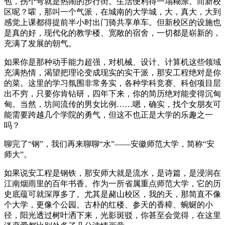
包，拐个弯就是热闹的步行街。生活便利得一塌糊涂。而新校
区呢？嚯，那叫一个气派，在城南的大学城，大，真大，大到
感觉上课都得提前半小时出门骑共享单车。但新校区的设施也
是真的好，现代化的教学楼、宽敞的宿舍，一切都是崭新的，
充满了发展的朝气。
如果你是那种动手能力超强，对机械、设计、计算机这些领域
充满热情，渴望把理论变成现实的实干派，那安工程绝对是你
的菜。这里的学习氛围非常务实，各种学科竞赛、科创项目层
出不穷，只要你肯钻研，四年下来，你的简历绝对能变得沉甸
甸。当然，坊间流传的男女比例……嗯，确实，找个女朋友可
能需要跨越几个学院的勇气，但这不也正是大学的乐趣之一
吗？
聊完了“钢”，我们再来聊聊“水”——安徽师范大学，简称“安
师大”。
如果说安工程是钢铁，那安师大就是流水，是诗篇，是浸润在
江南烟雨里的百年书香。作为一所省属重点师范大学，它的历
史底蕴可就深厚多了。尤其是赭山校区，我的天，那简直不像
个大学，更像个公园。古朴的红楼、参天的香樟、蜿蜒的小
径，阳光透过树叶洒下来，光影斑驳，你甚至会觉得，在这里