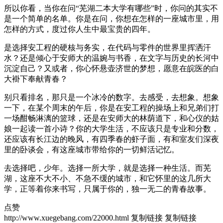
所以你看，当你在问“芜湖二本大学有哪些”时，你问的其实不
是一个简单的名单。你是在问，你想在怎样的一座城市里，用
怎样的方式，度过你人生中最宝贵的四年。
是选择安工程的硬核与务实，在代码与零件的世界里挥洒汗
水？还是倾心于安师大的温婉与书香，在文字与历史的长河中
沉淀自己？又或者，你心怀悬壶济世的梦想，愿意在皖医的白
大褂下奉献青春？
别只看排名，那只是一个冰冷的数字。去感受，去想象。想象
一下，在某个周末的午后，你是在安工程的操场上和兄弟们打
一场酣畅淋漓的篮球，还是在安师大的林荫道下，和心仪的姑
娘一起读一首小诗？你的大学生活，不应该只是专业和分数，
还应该有长江边的晚风，有四季春的虾子面，有和室友们深夜
里的卧谈会，有这座城市带给你的一切鲜活记忆。
去选择吧，少年。选择一所大学，就是选择一种生活。而芜
湖，这座不大不小、不急不缓的城市，和它怀里的这几所大
学，正等着你来书写，只属于你的，独一无二的青春故事。
点赞
http://www.xuegebang.com/22000.html
复制链接
复制链接