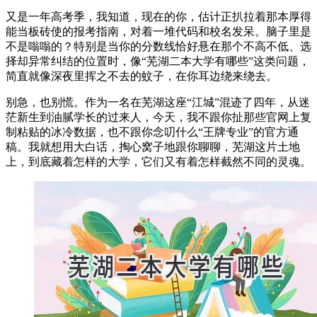
又是一年高考季，我知道，现在的你，估计正扒拉着那本厚得
能当板砖使的报考指南，对着一堆代码和校名发呆。脑子里是
不是嗡嗡的？特别是当你的分数线恰好悬在那个不高不低、选
择却异常纠结的位置时，像“芜湖二本大学有哪些”这类问题，
简直就像深夜里挥之不去的蚊子，在你耳边绕来绕去。
别急，也别慌。作为一名在芜湖这座“江城”混迹了四年，从迷
茫新生到油腻学长的过来人，今天，我不跟你扯那些官网上复
制粘贴的冰冷数据，也不跟你念叨什么“王牌专业”的官方通
稿。我就想用大白话，掏心窝子地跟你聊聊，芜湖这片土地
上，到底藏着怎样的大学，它们又有着怎样截然不同的灵魂。