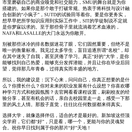
市里磨砺自己的商业嗅觉和社交能力，SMU的舞台就是为你
搭建的。如果你是那个敢于打破常规、热衷于将科技与设计融
合创新的“小疯子”，SUTD的试验田等着你。要是你更务实，
想早早把所学知识应用到实际工作中，SIT的学徒制说不定就
是你梦寐以求的。至于那些骨子里就流淌着艺术血液的，
NAFA和LASALLE的大门永远为你敞开。
别被那些冰冷的排名数据迷花了眼，它们固然重要，但绝不是
唯一的衡量标准。我见过太多学生，盲目追逐所谓“名校”，却
在其中迷失了自我，甚至厌倦了学习。真正“好的”大学，是你
能够找到自己热爱，能够充分发挥潜能，并且让你在毕业后回
望，觉得那几年青春，过得真实而丰盛的地方。
所以，我的建议是：沉下心来，问问自己，你真正想要的是什
么？你擅长什么？你对未来的职业发展有什么设想？你喜欢哪
种学习方式和校园氛围？去官网看看课程设置，刷刷校友的经
验分享，甚至有机会的话，亲自去校园里走一走，感受一下那
里的风土人情。那股子直觉，往往比任何数据都来得真实。
选择大学，就像选择伴侣，适合的才是最好的。新加坡这些顶
尖学府，它们都“好”，只是看，哪一个，更能与你的灵魂契
合。祝你早日找到属于你的那片“好”天地！