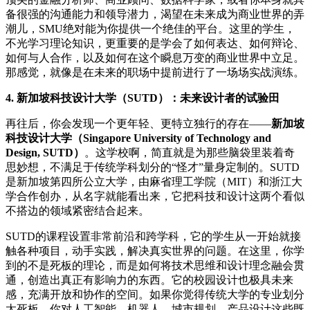
备很强的沟通能力和领导潜力，渴望在未来成为商业世界的弄
潮儿，SMU绝对能为你提供一个绝佳的平台。这里的学生，
不光学习理论知识，更重要的是学会了如何表达、如何辩论、
如何与人合作，以及如何在这个瞬息万变的商业世界中立足。
那感觉，就像是在未来的职场中提前进行了一场场实战演练。
4. 新加坡科技设计大学（SUTD）：未来设计者的试验田
再往后，你会发现一个更年轻、更特立独行的存在——
新加坡
科技设计大学（Singapore University of Technology and
Design, SUTD）
。这学校啊，简直就是为那些脑袋里装着奇
思妙想，不满足于传统学科划分的“怪才”量身定制的。SUTD
是新加坡第四所公立大学，由麻省理工学院（MIT）和浙江大
学合作创办，从名字就能看出来，它把科技和设计这两个看似
不搭边的领域紧密结合起来。
SUTD的课程设置非常前沿和跨学科，它的学生从一开始就接
触各种项目，动手实践，解决真实世界的问题。在这里，你学
到的不是死板的理论，而是如何将技术思维和设计理念融会贯
通，创造出真正有影响力的东西。它的校园设计也极具未来
感，充满开放和协作的空间。如果你觉得传统大学的专业划分
太死板，你对人工智能、机器人、城市规划、产品设计这些既