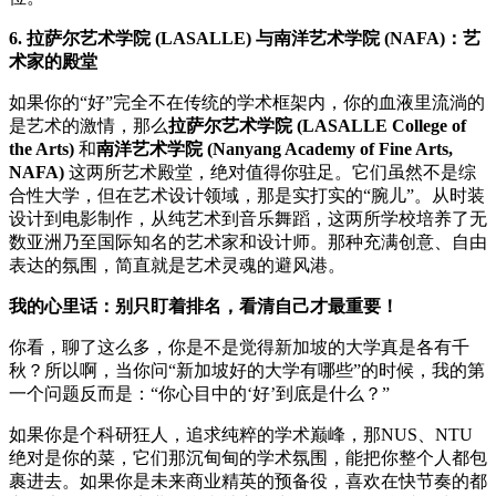
6. 拉萨尔艺术学院 (LASALLE) 与南洋艺术学院 (NAFA)：艺
术家的殿堂
如果你的“好”完全不在传统的学术框架内，你的血液里流淌的
是艺术的激情，那么
拉萨尔艺术学院 (LASALLE College of
the Arts)
和
南洋艺术学院 (Nanyang Academy of Fine Arts,
NAFA)
这两所艺术殿堂，绝对值得你驻足。它们虽然不是综
合性大学，但在艺术设计领域，那是实打实的“腕儿”。从时装
设计到电影制作，从纯艺术到音乐舞蹈，这两所学校培养了无
数亚洲乃至国际知名的艺术家和设计师。那种充满创意、自由
表达的氛围，简直就是艺术灵魂的避风港。
我的心里话：别只盯着排名，看清自己才最重要！
你看，聊了这么多，你是不是觉得新加坡的大学真是各有千
秋？所以啊，当你问“新加坡好的大学有哪些”的时候，我的第
一个问题反而是：“你心目中的‘好’到底是什么？”
如果你是个科研狂人，追求纯粹的学术巅峰，那NUS、NTU
绝对是你的菜，它们那沉甸甸的学术氛围，能把你整个人都包
裹进去。如果你是未来商业精英的预备役，喜欢在快节奏的都