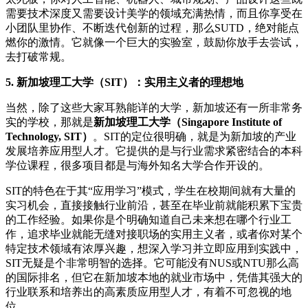
需要技术深度又需要设计美学的领域充满热情，而且你享受在
小团队里协作、不断迭代创新的过程，那么SUTD，绝对能点
燃你的激情。它就像一个巨大的实验室，鼓励你放手去尝试，
去打破常规。
5. 新加坡理工大学（SIT）：实用主义者的理想地
当然，除了这些大家耳熟能详的大学，新加坡还有一所非常务
实的学校，那就是
新加坡理工大学（Singapore Institute of
Technology, SIT）
。SIT的定位很明确，就是为新加坡的产业
发展培养应用型人才。它提供的是与行业需求紧密结合的本科
学位课程，很多项目都是与海外知名大学合作开设的。
SIT的特色在于其“应用学习”模式，学生在校期间就有大量的
实习机会，直接接触行业前沿，甚至在毕业前就能积累下宝贵
的工作经验。如果你是个明确知道自己未来想在哪个行业工
作，追求毕业就能无缝对接职场的实用主义者，或者你对某个
特定技术领域有浓厚兴趣，想深入学习并立即应用到实践中，
SIT无疑是个非常明智的选择。它可能没有NUS或NTU那么高
的国际排名，但它在新加坡本地的就业市场中，凭借其强大的
行业联系和培养出的高素质应用型人才，有着不可忽视的地
位。