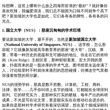
你想啊，这世上哪有什么放之四海而皆准的“最好”？就好像你
喜欢吃辣，我偏爱清淡，我们总不能因为口味不同就争个高下
吧？新加坡的大学也是如此，它们各有各的脾性，各有各的闪
光点。
1. 国立大学（NUS）：那座沉甸甸的学术巨塔
要说新加坡的大学，避不开的，当然是
新加坡国立大学
（National University of Singapore, NUS）
。这学校，怎么形
容呢？它就像新加坡高等教育界的那座“老大哥”，沉稳、厚
重，带着一种历史的底蕴和无可撼动的地位。你走在它的肯特
岗（Kent Ridge）主校区里，那种郁郁葱葱、宏大开阔的景
象，扑面而来的是一股浓厚的学术气息。图书馆里永远坐满了
人，讨论组里时不时就传来激烈的思想碰撞，仿佛连空气里都
弥漫着智慧的荷尔蒙。
NUS的强势学科，那真是数不胜数。计算机、工程、商科、
法律、医学……几乎你叫得上名字的领域，它都能在全球排到
前列。它的研究实力，是那种实打实的硬核，每年产出的科研
成果，不光是写在论文里，更是能实实在在推动社会进步的。
如果你是那种对学术研究有着深切渴望，想在某个领域深耕到