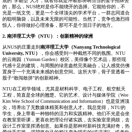
底的“学霸型”人才，或者你就是冲着那块响当当的金字招牌去
的，那么，NUS绝对是你不能绕开的选择。它能给你的，不
光是一纸文凭，更是一个全球顶尖的学术平台，一群志同道合
的聪明脑袋，以及未来无限的可能性。当然了，竞争也激烈得
惊人，你得做好心理准备，那可不是个混日子的地方。
2. 南洋理工大学（NTU）：创新精神的绿洲
从NUS的庄重走到
南洋理工大学（Nanyang Technological
University, NTU）
，你会感受到一种截然不同的氛围。NTU
的云南园（Yunnan Garden）校区，美得像个艺术品，那些现
代感十足的建筑，与周围的绿意盎然完美融合，让人感觉仿佛
置身于一个充满未来感的创意空间。这所大学，骨子里透着一
股子“敢闯敢拼”的创新精神。
NTU在工程学领域，尤其是材料科学、电子工程、航空航天
工程，简直是全球的翘楚。它的艺术、设计与媒体学院（Wee
Kim Wee School of Communication and Information）也是亚洲顶
尖，培养出了无数媒体精英和创意人才。我总觉得，NTU的
学生，身上带着一种独特的活力和实践精神。他们不光是会坐
在教室里听课，更喜欢把理论付诸实践，去实验室里捣鼓，去
设计工作室里挥洒创意。如果你是那种对新科技充满好奇，热