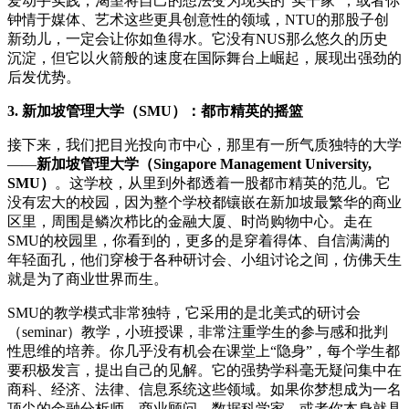
爱动手实践，渴望将自己的想法变为现实的“实干家”，或者你
钟情于媒体、艺术这些更具创意性的领域，NTU的那股子创
新劲儿，一定会让你如鱼得水。它没有NUS那么悠久的历史
沉淀，但它以火箭般的速度在国际舞台上崛起，展现出强劲的
后发优势。
3. 新加坡管理大学（SMU）：都市精英的摇篮
接下来，我们把目光投向市中心，那里有一所气质独特的大学
——
新加坡管理大学（Singapore Management University,
SMU）
。这学校，从里到外都透着一股都市精英的范儿。它
没有宏大的校园，因为整个学校都镶嵌在新加坡最繁华的商业
区里，周围是鳞次栉比的金融大厦、时尚购物中心。走在
SMU的校园里，你看到的，更多的是穿着得体、自信满满的
年轻面孔，他们穿梭于各种研讨会、小组讨论之间，仿佛天生
就是为了商业世界而生。
SMU的教学模式非常独特，它采用的是北美式的研讨会
（seminar）教学，小班授课，非常注重学生的参与感和批判
性思维的培养。你几乎没有机会在课堂上“隐身”，每个学生都
要积极发言，提出自己的见解。它的强势学科毫无疑问集中在
商科、经济、法律、信息系统这些领域。如果你梦想成为一名
顶尖的金融分析师、商业顾问、数据科学家，或者你本身就具