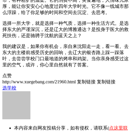
市，有种粗犷的温柔。它的消费不高，美食遍地，人情味儿浓
厚，能让你安安心心地度过四年大学时光。它不像一线城市那
么浮躁，给了你足够的时间和空间去沉淀、去思考。
选择一所大学，就是选择一种气质，选择一种生活方式。是选
择东大的严谨深沉，还是辽大的博雅通达？是投身于医大的救
死扶伤，还是驰骋于沈航的蓝天之上？
我的建议是，如果你有机会，亲自来沈阳走一走，看一看。去
东大的主楼前感受历史的回响，去辽大的银杏路上踩一踩落
叶，去尝尝学校门口最地道的烤串和鸡架。当你亲身感受过这
里的空气，或许，你心里自然就有了答案。
点赞
http://www.xuegebang.com/21960.html
复制链接
复制链接
选学校
本内容来自网友投稿分享，如有侵权，请联系(
点这里联