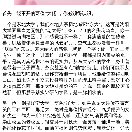
首先，绕不开的两位“大佬”，你必须得认识。
一个是
东北大学
，我们本地人亲切地喊它“东大”。这可是沈阳
大学圈里当之无愧的“老大哥”，985、211的名头响当当。你一
脚踏进南湖校区，那种感觉就不一样了。爬满藤蔓的红砖老
楼，讲述着张学良当年的风云岁月，空气里都弥漫着一种叫
“底蕴”的东西。东大给人的感觉，就是一个字：硬。它的王牌
专业，像自动化、计算机、材料科学，那都是国内顶尖的水
平，是真刀真枪拼出来的硬实力。从东大毕业的学生，身上普
遍带着一股子严谨、务实甚至有点“轴”的劲儿。他们可能不太
会说花里胡哨的话，但你交给他一个项目，他能给你整得明明
白白。如果你是个立志投身科技兴国的理工科学霸，想沉下心
来搞点真东西，那东大绝对是你的不二之选。浑南的新校区虽
然新，但那股子踏实钻研的学风，是一脉相承的。
另一位，则是
辽宁大学
，简称“辽大”。如果说东大是位不苟言
笑的工科巨匠，那辽大，绝对是那位博古通今、气质儒雅的文
科先生。作为一所211综合性大学，辽大的气场要柔和得多。
崇山校区的老校区，银杏路一到秋天，金黄落叶铺满一地，美
得能让你忘了时间。而蒲河校区则气势恢宏，崭新辽阔。辽大