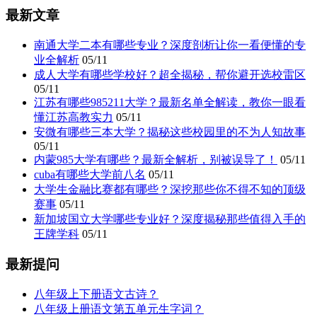
最新文章
南通大学二本有哪些专业？深度剖析让你一看便懂的专
业全解析
05/11
成人大学有哪些学校好？超全揭秘，帮你避开选校雷区
05/11
江苏有哪些985211大学？最新名单全解读，教你一眼看
懂江苏高教实力
05/11
安微有哪些三本大学？揭秘这些校园里的不为人知故事
05/11
内蒙985大学有哪些？最新全解析，别被误导了！
05/11
cuba有哪些大学前八名
05/11
大学生金融比赛都有哪些？深挖那些你不得不知的顶级
赛事
05/11
新加坡国立大学哪些专业好？深度揭秘那些值得入手的
王牌学科
05/11
最新提问
八年级上下册语文古诗？
八年级上册语文第五单元生字词？