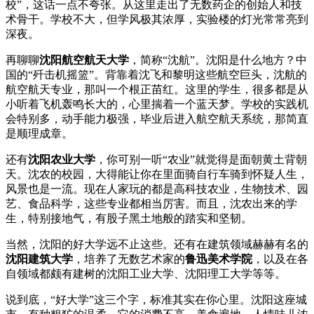
校”，这话一点不夸张。从这里走出了无数药企的创始人和技
术骨干。学校不大，但学风极其浓厚，实验楼的灯光常常亮到
深夜。
再聊聊
沈阳航空航天大学
，简称“沈航”。沈阳是什么地方？中
国的“歼击机摇篮”。背靠着沈飞和黎明这些航空巨头，沈航的
航空航天专业，那叫一个根正苗红。这里的学生，很多都是从
小听着飞机轰鸣长大的，心里揣着一个蓝天梦。学校的实践机
会特别多，动手能力极强，毕业后进入航空航天系统，那简直
是顺理成章。
还有
沈阳农业大学
，你可别一听“农业”就觉得是面朝黄土背朝
天。沈农的校园，大得能让你在里面骑自行车骑到怀疑人生，
风景也是一流。现在人家玩的都是高科技农业，生物技术、园
艺、食品科学，这些专业都相当厉害。而且，沈农出来的学
生，特别接地气，有股子黑土地般的踏实和坚韧。
当然，沈阳的好大学远不止这些。还有在建筑领域赫赫有名的
沈阳建筑大学
，培养了无数艺术家的
鲁迅美术学院
，以及在各
自领域都颇有建树的沈阳工业大学、沈阳理工大学等等。
说到底，“好大学”这三个字，标准其实在你心里。沈阳这座城