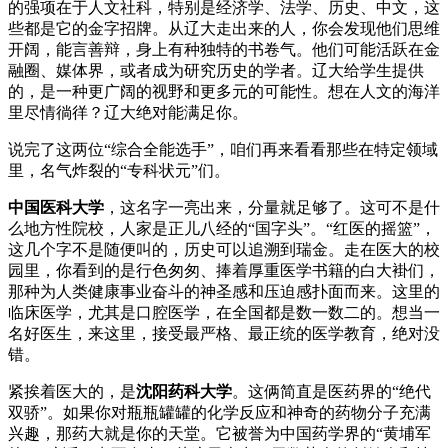
的强项在于人文社科，特别是经济学、法学、历史、中文，这
些都是它的金字招牌。从辽大走出来的人，你会发现他们思维
开阔，能言善辩，身上有种独特的书卷气。他们可能活跃在金
融圈、媒体界，或者成为研究历史的学者。辽大给学生提供
的，是一种更广阔的视野和更多元的可能性。想在人文的海洋
里尽情徜徉？辽大绝对能满足你。
说完了这两位“综合全能选手”，咱们再来看看那些在特定领域
里，名气炸裂的“专科状元”们。
中国医科大学
，这名字一亮出来，分量就足够了。这可不是什
么地方性院校，人家是正儿八经的“国字头”。“红医的摇篮”，
这几个字不是随便叫的，历史可以追溯到瑞金。走在医大的校
园里，你看到的是行色匆匆、捧着厚重医学书籍的白大褂们，
那种为人类健康事业奋斗的神圣感和压迫感扑面而来。这里的
临床医学，尤其是口腔医学，在全国都是数一数二的。想当一
名好医生，来这里，接受最严格、最正统的医学教育，绝对没
错。
紧挨着医大的，是
沈阳药科大学
。这俩简直是医药界的“绝代
双骄”。如果你对瓶瓶罐罐的化学反应和神奇的药物分子充满
兴趣，那药大就是你的天堂。它被誉为中国药学界的“黄埔军