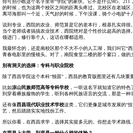
你可别小瞧这个名字里带“学院”的家伙。它不是什么985、2
的时候，也为这两个校区之间的距离头疼过。北校区在老城区
离邛海那叫一个近，天气好的时候，下午没课，骑个小电驴十几
说到专业，西院的农业、师范算是它的老本行，根基扎实得很
当个老师或者搞搞农业技术，西院绝对是个性价比超高的选择
领进门，修行靠个人，这话在哪都适用。
我最怀念的，还是南校区那个不大不小的人工湖，我们叫它“
青春电影里的慢镜头。对了，南院食堂二楼的那个窗口，做的
别有洞天的选择：专科与职业院校
除了西昌学院这个本科“独苗”，西昌的教育版图里还有几块
比如
凉山民族师范高等专科学校
，一听这名字就知道它的特色
到穿着彝族服饰的学生，听到各种民族语言的交流，那是一种
还有像
西昌现代职业技术学校
这类，它们更像是城市发展的“
艺，然后踏踏实实地找份工作。
所以你看，在西昌求学，选择其实挺多元的。你想走学术路线
在西昌上大学，到底是一种什么样的体验？