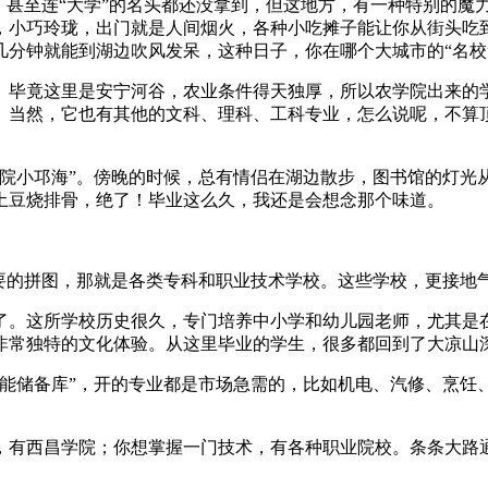
11，甚至连“大学”的名头都还没拿到，但这地方，有一种特别的
，小巧玲珑，出门就是人间烟火，各种小吃摊子能让你从街头吃
分钟就能到湖边吹风发呆，这种日子，你在哪个大城市的“名校
。毕竟这里是安宁河谷，农业条件得天独厚，所以农学院出来的
。当然，它也有其他的文科、理科、工科专业，怎么说呢，不算
西院小邛海”。傍晚的时候，总有情侣在湖边散步，图书馆的灯光
土豆烧排骨，绝了！毕业这么久，我还是会想念那个味道。
重要的拼图，那就是各类专科和职业技术学校。这些学校，更接地
了。这所学校历史很久，专门培养中小学和幼儿园老师，尤其是
非常独特的文化体验。从这里毕业的学生，很多都回到了大凉山
技能储备库”，开的专业都是市场急需的，比如机电、汽修、烹饪
，有西昌学院；你想掌握一门技术，有各种职业院校。条条大路