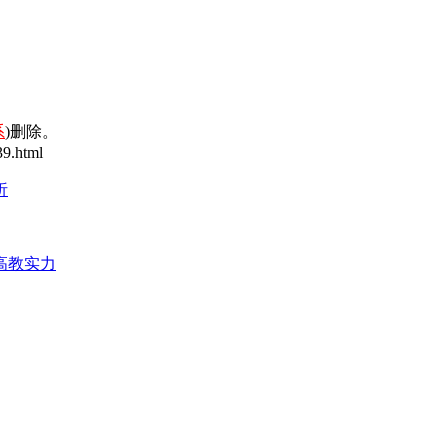
系
)删除。
9.html
析
高教实力