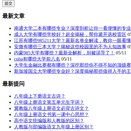
最新文章
南通大学二本有哪些专业？深度剖析让你一看便懂的专业
成人大学有哪些学校好？超全揭秘，帮你避开选校雷区
0
江苏有哪些985211大学？最新名单全解读，教你一眼看
安微有哪些三本大学？揭秘这些校园里的不为人知故事
0
内蒙985大学有哪些？最新全解析，别被误导了！
05/11
cuba有哪些大学前八名
05/11
大学生金融比赛都有哪些？深挖那些你不得不知的顶级赛
新加坡国立大学哪些专业好？深度揭秘那些值得入手的王
最新提问
八年级上下册语文古诗？
八年级上册语文第五单元生字词？
冀教版八年级上册语文必背古诗文？
八年级上册语文书第一课中心思想？
高中语文统编版和人教版的区别？
人教版与部编版语文九年级上册区别？