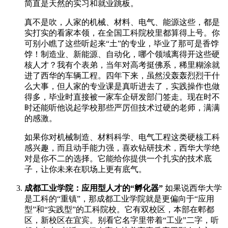
简直是天然的实习和就业跳板。
真不是吹，人家的机械、材料、电气、能源这些，都是
实打实的看家本领，在全国工科院校里都算得上号。你
可别小瞧了这些听起来“土”的专业，毕业了那可是香饽
饽！制造业、新能源、自动化，哪个领域离得开这些硬
核人才？我有个表弟，当年对高考挺佛系，稀里糊涂就
进了西华的车辆工程。四年下来，虽然没轰轰烈烈干什
么大事，但人家的专业课是真听进去了，实践操作也做
得多，毕业时直接被一家车企研发部门签走。现在时不
时还能听他说起学校那些严厉但技术过硬的老师，满满
的感激。
如果你对机械制造、材料科学、电气工程这类硬核工科
感兴趣，而且动手能力强，喜欢钻研技术，西华大学绝
对是你不二的选择。它能给你提供一个扎实的技术底
子，让你未来在职场上更有底气。
成都工业学院：应用型人才的“孵化器”
如果说西华大学
是工科的“重镇”，那成都工业学院就是更偏向于“应用
型”和“实践型”的工科院校。它有双校区，本部在郫都
区，新校区在宜宾。别看它名字里带着“工业”二字，听