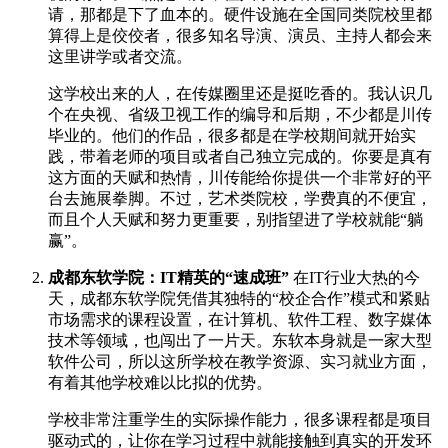
请，那都是下了血本的。硬件设施在全国同类院校里都
算得上是佼佼者，很多知名导演、演员、主持人都会来
这里讲学或者交流。
这学校出来的人，在传媒圈里还是挺吃香的。我认识几
个在央视、省级卫视工作的编导和后期，不少都是川传
毕业的。他们的作品，很多都是在学校期间就开始实
践，带着老师的项目或者自己独立完成的。你要是真有
这方面的天赋和热情，川传能给你提供一个非常好的平
台去施展拳脚。不过，艺术类院校，学费真的不便宜，
而且个人天赋和努力更重要，别指望进了学校就能“躺
赢”。
成都东软学院：IT精英的“速成班”
在IT行业大热的今
天，成都东软学院凭借其独特的“校企合作”模式和紧贴
市场需求的课程设置，在计算机、软件工程、数字媒体
技术等领域，也闯出了一片天。东软本身就是一家大型
软件公司，所以这所学校在教学资源、实习就业方面，
有着其他学校难以比拟的优势。
学校非常注重学生的实际操作能力，很多课程都是项目
驱动式的，让你在学习过程中就能接触到真实的开发环