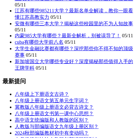
05/11
江苏有哪些985211大学？最新名单全解读，教你一眼看
懂江苏高教实力
05/11
安微有哪些三本大学？揭秘这些校园里的不为人知故事
05/11
内蒙985大学有哪些？最新全解析，别被误导了！
05/11
cuba有哪些大学前八名
05/11
大学生金融比赛都有哪些？深挖那些你不得不知的顶级
赛事
05/11
新加坡国立大学哪些专业好？深度揭秘那些值得入手的
王牌学科
05/11
最新提问
八年级上下册语文古诗？
八年级上册语文第五单元生字词？
冀教版八年级上册语文必背古诗文？
八年级上册语文书第一课中心思想？
高中语文统编版和人教版的区别？
人教版与部编版语文九年级上册区别？
2024秋部编版教材初中有变动吗？