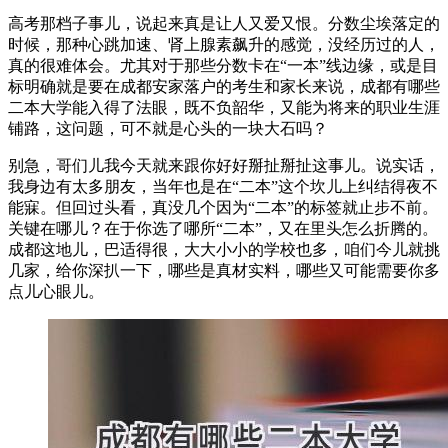
高考那档子事儿，说起来真是让人又爱又恨。分数尘埃落定的
时候，那种心跳加速、肾上腺素飙升的感觉，没经历过的人，
真的很难体会。尤其对于那些分数卡在“一本”线边缘，或是目
标明确就是要在成都安家落户的考生和家长来说，成都有哪些
二本大学能入得了法眼，既不负韶华，又能为将来的职业生涯
铺路，这问题，可不就是心头的一块大石吗？
别急，哥们儿我今天就来跟你好好掰扯掰扯这事儿。说实话，
我身边有太多朋友，当年也是在“二本”这个坎儿上纠结得夜不
能寐。但回过头看，真没几个因为“二本”的标签就止步不前。
关键在哪儿？在于你选了哪所“二本”，又在里头怎么折腾的。
成都这地儿，巴适得很，大大小小的学校也多，咱们今儿就挑
几家，给你深扒一下，哪些是真材实料，哪些又可能需要你多
点儿心眼儿。