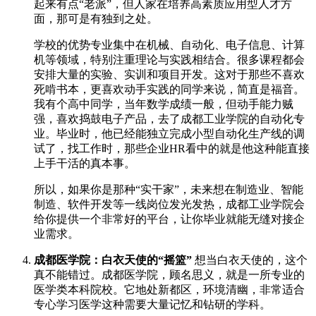
起来有点“老派”，但人家在培养高素质应用型人才方
面，那可是有独到之处。
学校的优势专业集中在机械、自动化、电子信息、计算
机等领域，特别注重理论与实践相结合。很多课程都会
安排大量的实验、实训和项目开发。这对于那些不喜欢
死啃书本，更喜欢动手实践的同学来说，简直是福音。
我有个高中同学，当年数学成绩一般，但动手能力贼
强，喜欢捣鼓电子产品，去了成都工业学院的自动化专
业。毕业时，他已经能独立完成小型自动化生产线的调
试了，找工作时，那些企业HR看中的就是他这种能直接
上手干活的真本事。
所以，如果你是那种“实干家”，未来想在制造业、智能
制造、软件开发等一线岗位发光发热，成都工业学院会
给你提供一个非常好的平台，让你毕业就能无缝对接企
业需求。
成都医学院：白衣天使的“摇篮”
想当白衣天使的，这个
真不能错过。成都医学院，顾名思义，就是一所专业的
医学类本科院校。它地处新都区，环境清幽，非常适合
专心学习医学这种需要大量记忆和钻研的学科。