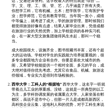
达，交通还算便利。这学校最大的特点就是“综合”二
字。文、理、工、医、管、艺，几乎涵盖了所有大类。
你想学工科，它有机械、土木；想学医学，它有医护专
业；想学师范，它也有教育学院。当年我一发小，成绩
中等偏上，就考进了成大，学的旅游管理。那时候我们
都觉得旅游好像有点虚，结果人家毕业出来，凭借成都
在旅游行业的天然优势，加上学校提供的各种实习机
会，在一家大型文旅集团做得风生水起，那叫一个稳
当。
成大校园很大，设施齐全，图书馆藏书丰富，还有个超
大的运动场。学校对学生的实践能力培养挺重视的，很
多专业都跟地方企业有合作。你要是喜欢大城市的热
闹，又希望学校能提供一个相对全面、多元的平台，成
大绝对值得你优先考虑。尤其它在食品、机械、旅游这
些领域，专业实力是得到市场检验的。
西华大学：工科人的“根据地”
西华大学，这名字一听就
带着点儿工业的厚重感。没错，这就是一所典型的以工
为主，多学科协调发展的省属重点大学。人家坐落在郫
都区，虽说不是市中心，但那一片儿是成都高新西区，
高科技企业云集，这地利人和的优势，对于工科生来说