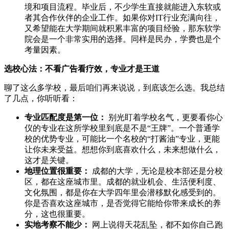
境和项目流程。毕业后，不少学生直接就能进入东软或
者其合作伙伴的企业工作。如果你对IT行业充满向往，
又希望能在大学期间就积累丰富的项目经验，那东软学
院会是一个非常实用的选择。同样是民办，学费也是个
考量因素。
选校心法：不看广告看疗效，专业才是王道
聊了这么多学校，最后咱们再来说说，到底该怎么选。我总结
了几点，你听听看：
专业匹配度是第一位：
别光盯着学校名气，更要看你心
仪的专业在这所学校里到底是不是“王牌”。一个普通学
校的优势专业，可能比一个名校的“打酱油”专业，更能
让你未来受益。想想你到底喜欢什么，未来想做什么，
这才是关键。
地理位置很重要：
成都的大学，无论是校本部还是分校
区，都在这座城市里。成都的就业机会、生活便利度、
文化氛围，都是你在大学四年里会潜移默化感受到的。
你是否喜欢这座城市，是否觉得它能给你带来成长的养
分，这也很重要。
实地考察不能少：
网上说得天花乱坠，都不如你自己跑