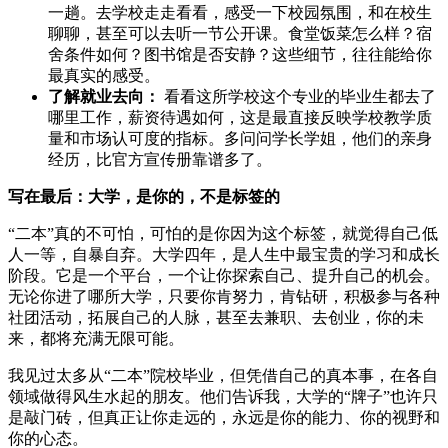
一趟。去学校走走看看，感受一下校园氛围，和在校生
聊聊，甚至可以去听一节公开课。食堂饭菜怎么样？宿
舍条件如何？图书馆是否安静？这些细节，往往能给你
最真实的感受。
了解就业去向：
看看这所学校这个专业的毕业生都去了
哪里工作，薪资待遇如何，这是最直接反映学校教学质
量和市场认可度的指标。多问问学长学姐，他们的亲身
经历，比官方宣传册靠谱多了。
写在最后：大学，是你的，不是标签的
“二本”真的不可怕，可怕的是你因为这个标签，就觉得自己低
人一等，自暴自弃。大学四年，是人生中最宝贵的学习和成长
阶段。它是一个平台，一个让你探索自己、提升自己的机会。
无论你进了哪所大学，只要你肯努力，肯钻研，积极参与各种
社团活动，拓展自己的人脉，甚至去兼职、去创业，你的未
来，都将充满无限可能。
我见过太多从“二本”院校毕业，但凭借自己的真本事，在各自
领域做得风生水起的朋友。他们告诉我，大学的“牌子”也许只
是敲门砖，但真正让你走远的，永远是你的能力、你的视野和
你的心态。