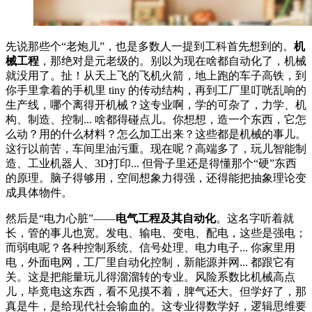
先说那些个“老炮儿”，也是多数人一提到工科首先想到的。
机
械工程
，那绝对是元老级的。别以为现在啥都自动化了，机械
就没用了。扯！从天上飞的飞机火箭，地上跑的车子高铁，到
你手里拿着的手机里 tiny 的传动结构，再到工厂里叮咣乱响的
生产线，哪个离得开机械？这专业啊，学的可杂了，力学、机
构、制造、控制... 啥都得碰点儿。你想想，造一个东西，它怎
么动？用的什么材料？怎么加工出来？这些都是机械的事儿。
这行以前苦，车间里油污重。现在呢？高端多了，玩儿智能制
造、工业机器人、3D打印... 但骨子里还是得懂那个“硬”东西
的原理。脑子得够用，空间想象力得强，还得能把抽象理论变
成具体物件。
然后是“电力心脏”——
电气工程及其自动化
。这名字听着就
长，管的事儿也宽。发电、输电、变电、配电，这些是强电；
而弱电呢？各种控制系统、信号处理、电力电子... 你家里用
电，外面电网，工厂里自动化控制，新能源并网... 都跟它有
关。这是把能量玩儿得溜溜转的专业。风险系数比机械高点
儿，毕竟电这东西，看不见摸不着，脾气还大。但学好了，那
真是牛，是给现代社会输血的。这专业得数学好，逻辑思维要