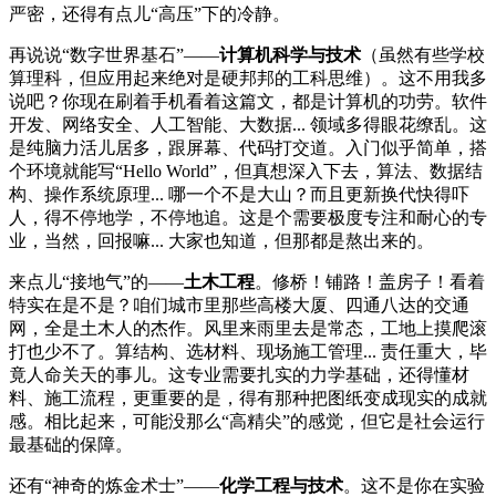
严密，还得有点儿“高压”下的冷静。
再说说“数字世界基石”——
计算机科学与技术
（虽然有些学校
算理科，但应用起来绝对是硬邦邦的工科思维）。这不用我多
说吧？你现在刷着手机看着这篇文，都是计算机的功劳。软件
开发、网络安全、人工智能、大数据... 领域多得眼花缭乱。这
是纯脑力活儿居多，跟屏幕、代码打交道。入门似乎简单，搭
个环境就能写“Hello World”，但真想深入下去，算法、数据结
构、操作系统原理... 哪一个不是大山？而且更新换代快得吓
人，得不停地学，不停地追。这是个需要极度专注和耐心的专
业，当然，回报嘛... 大家也知道，但那都是熬出来的。
来点儿“接地气”的——
土木工程
。修桥！铺路！盖房子！看着
特实在是不是？咱们城市里那些高楼大厦、四通八达的交通
网，全是土木人的杰作。风里来雨里去是常态，工地上摸爬滚
打也少不了。算结构、选材料、现场施工管理... 责任重大，毕
竟人命关天的事儿。这专业需要扎实的力学基础，还得懂材
料、施工流程，更重要的是，得有那种把图纸变成现实的成就
感。相比起来，可能没那么“高精尖”的感觉，但它是社会运行
最基础的保障。
还有“神奇的炼金术士”——
化学工程与技术
。这不是你在实验