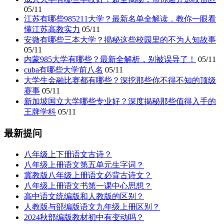
05/11
江苏有哪些985211大学？最新名单全解读，教你一眼看
懂江苏高教实力
05/11
安微有哪些三本大学？揭秘这些校园里的不为人知故事
05/11
内蒙985大学有哪些？最新全解析，别被误导了！
05/11
cuba有哪些大学前八名
05/11
大学生金融比赛都有哪些？深挖那些你不得不知的顶级
赛事
05/11
新加坡国立大学哪些专业好？深度揭秘那些值得入手的
王牌学科
05/11
最新提问
八年级上下册语文古诗？
八年级上册语文第五单元生字词？
冀教版八年级上册语文必背古诗文？
八年级上册语文书第一课中心思想？
高中语文统编版和人教版的区别？
人教版与部编版语文九年级上册区别？
2024秋部编版教材初中有变动吗？