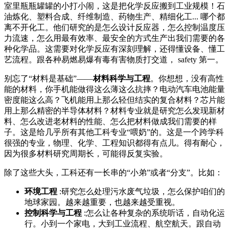
室里瓶瓶罐罐的小打小闹，这是把化学反应搬到工业规模！石
油炼化、塑料合成、纤维制造、药物生产、精细化工... 哪个都
离不开化工。他们研究的是怎么设计反应器，怎么控制温度压
力流速，怎么用最有效率、最安全的方式生产出我们需要的各
种化学品。这需要对化学反应有深刻理解，还得懂设备、懂工
艺流程。跟各种易燃易爆有毒有害物质打交道， safety 第一。
别忘了“材料是基础”——
材料科学与工程
。你想想，没有高性
能的材料，你手机能做得这么薄这么抗摔？电动汽车电池能量
密度能这么高？飞机能用上那么轻但结实的复合材料？芯片能
用上那么精密的半导体材料？材料专业就是研究怎么发现新材
料、怎么改进老材料的性能、怎么把材料做成我们需要的样
子。这是给几乎所有其他工科专业“喂奶”的。这是一个跨学科
很强的专业，物理、化学、工程知识都得有点儿。得有耐心，
因为很多材料研究周期长，可能得反复实验。
除了这些大头，工科还有一长串的“小弟”或者“分支”。比如：
环境工程
:研究怎么处理污水废气垃圾，怎么保护咱们的
地球家园。越来越重要，也越来越受重视。
控制科学与工程
:怎么让各种复杂的系统听话，自动化运
行。小到一个家电，大到工业流程、航空航天。跟自动