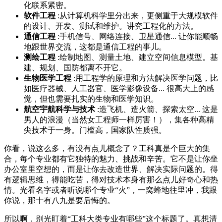
化联系紧密。
软件工程
:从计算机科学里分出来，更侧重于大规模软件
的设计、开发、测试和维护。讲究工程化的方法。
通信工程
:手机信号、网络连接、卫星通信... 让你能顺畅
地跟世界交流，这都是通信工程的事儿。
测绘工程
:绘制地图、测量土地、建立空间信息模型。基
建、规划、国防都离不开它。
生物医学工程
:用工程学的原理和方法解决医学问题，比
如医疗器械、人工器官、医学影像设备... 很高大上的感
觉，但也需要扎实的生物和医学知识。
航空宇航科学与技术
:造飞机、造火箭、探索太空... 这是
男人的浪漫（当然女工程师一样厉害！），集各种高精
尖技术于一身。门槛高，国家队性质强。
你看，说这么多，有没有点儿概念了？工科真是个巨大的集
合，每个专业都有它独特的魅力、挑战和辛苦。它不是让你坐
办公室里空想的，而是让你去改造世界、解决实际问题的。得
有逻辑思维，得能吃苦，得对技术本身有那么点儿好奇心和热
情。光看名字或者听说哪个专业“火”，一窝蜂地往里冲，我跟
你说，那十有八九是要后悔的。
所以啊，别光盯着“工科大类专业有哪些”这个标题了。真想清