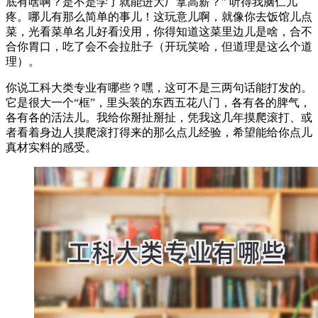
底有啥啊？是不是学了就能进大厂拿高薪？” 听得我脑仁儿
疼。哪儿有那么简单的事儿！这玩意儿啊，就像你去饭馆儿点
菜，光看菜单名儿好看没用，你得知道这菜里边儿是啥，合不
合你胃口，吃了会不会拉肚子（开玩笑哈，但道理是这么个道
理）。
你说工科大类专业有哪些？嘿，这可不是三两句话能打发的。
它是很大一个“框”，里头装的东西五花八门，各有各的脾气，
各有各的活法儿。我给你掰扯掰扯，凭我这几年摸爬滚打、或
者看着身边人摸爬滚打得来的那么点儿经验，希望能给你点儿
真材实料的感受。