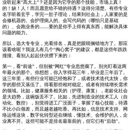
业听起来“高大上”？还是因为它学的那个技能，市场上真！
的！缺！人！而且愿意给不错的待遇？这得分清楚。有些专业
名字听着玄乎，学完一肚子理论，结果到社会上，人家要的是
会修机器的、会护理病人的、会写代码的（哪怕只是基础
的）、会跑业务的……要的是你手上得有真东西，能解决具体
问题的能力。
所以，选大专专业，光看排名，真是把眼睛搁错地方了。那应
该看啥呢？我这儿有几个“掏心窝子”的建议，都是这些年跌跌
撞撞、看别人起起伏伏攒下来的：
第一，看“前途”，但别被“网红”专业忽悠瘸了。别光盯着这两
年最火的那个。你想想，你入学得花三年，毕业是三年后了。
这三年里，有些行业可能已经饱和了，或者技术迭代太快，你
学的那些又落伍了。得看那些相对稳定、或者有持续增长需求
的领域。比如，健康服务相关的（护理、康复），老龄化社会
是大趋势，这碗饭丢不了。比如，先进制造业的技术工人（自
动化、数控），别觉得进工厂没面子，掌握了核心技能，待遇
不比小白领差，而且越老越吃香。再比如，信息技术支持、网
络运维这块，数字化转型还在继续，懂技术、会维护的人，企
业离不开。这些可能不是排名最靠前的，但它们有“后劲”。