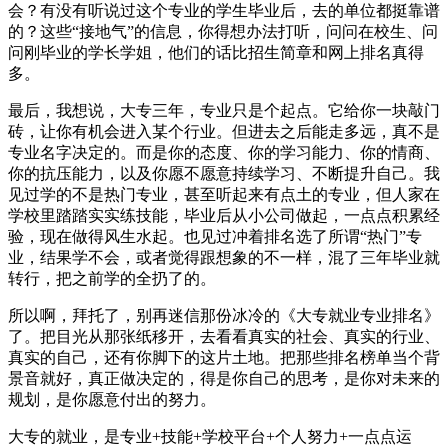
会？有没有听说过这个专业的学生毕业后，去的单位都挺靠谱
的？这些“接地气”的信息，你得想办法打听，问问在校生、问
问刚毕业的学长学姐，他们的话比招生简章和网上排名真得
多。
最后，我想说，大专三年，专业只是个起点。它给你一块敲门
砖，让你有机会进入某个行业。但进去之后能走多远，真不是
专业名字决定的。而是你的态度、你的学习能力、你的情商、
你的抗压能力，以及你愿不愿意持续学习、不断提升自己。我
见过学的不是热门专业，甚至听起来有点土的专业，但人家在
学校里踏踏实实练技能，毕业后从小公司做起，一点点积累经
验，现在做得风生水起。也见过冲着排名选了所谓“热门”专
业，结果学不会，或者觉得跟想象的不一样，混了三年毕业就
转行，把之前学的全扔了的。
所以啊，拜托了，别再迷信那份冰冷的《大专就业专业排名》
了。把目光从那张纸移开，去看看真实的社会、真实的行业、
真实的自己，还有你脚下的这片土地。把那些排名榜单当个背
景音就好，真正做决定的，得是你自己的思考，是你对未来的
规划，是你愿意付出的努力。
大专的就业，是专业+技能+学校平台+个人努力+一点点运