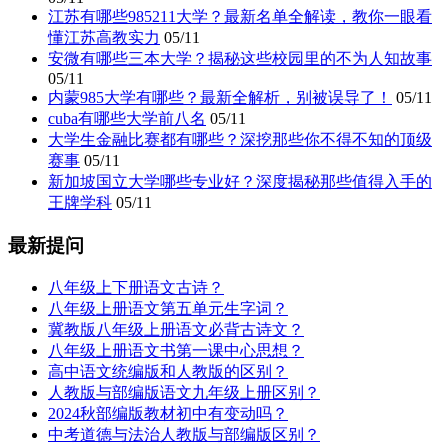
江苏有哪些985211大学？最新名单全解读，教你一眼看
懂江苏高教实力
05/11
安微有哪些三本大学？揭秘这些校园里的不为人知故事
05/11
内蒙985大学有哪些？最新全解析，别被误导了！
05/11
cuba有哪些大学前八名
05/11
大学生金融比赛都有哪些？深挖那些你不得不知的顶级
赛事
05/11
新加坡国立大学哪些专业好？深度揭秘那些值得入手的
王牌学科
05/11
最新提问
八年级上下册语文古诗？
八年级上册语文第五单元生字词？
冀教版八年级上册语文必背古诗文？
八年级上册语文书第一课中心思想？
高中语文统编版和人教版的区别？
人教版与部编版语文九年级上册区别？
2024秋部编版教材初中有变动吗？
中考道德与法治人教版与部编版区别？