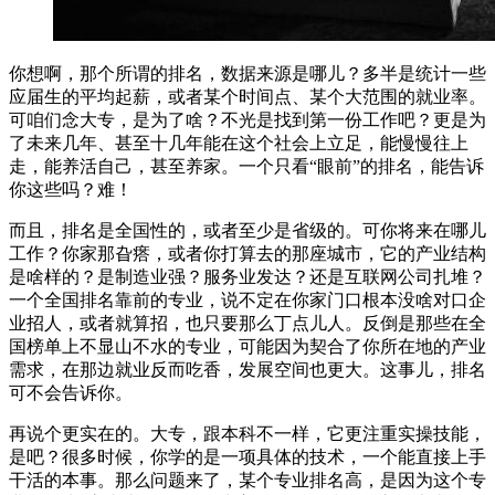
你想啊，那个所谓的排名，数据来源是哪儿？多半是统计一些
应届生的平均起薪，或者某个时间点、某个大范围的就业率。
可咱们念大专，是为了啥？不光是找到第一份工作吧？更是为
了未来几年、甚至十几年能在这个社会上立足，能慢慢往上
走，能养活自己，甚至养家。一个只看“眼前”的排名，能告诉
你这些吗？难！
而且，排名是全国性的，或者至少是省级的。可你将来在哪儿
工作？你家那旮瘩，或者你打算去的那座城市，它的产业结构
是啥样的？是制造业强？服务业发达？还是互联网公司扎堆？
一个全国排名靠前的专业，说不定在你家门口根本没啥对口企
业招人，或者就算招，也只要那么丁点儿人。反倒是那些在全
国榜单上不显山不水的专业，可能因为契合了你所在地的产业
需求，在那边就业反而吃香，发展空间也更大。这事儿，排名
可不会告诉你。
再说个更实在的。大专，跟本科不一样，它更注重实操技能，
是吧？很多时候，你学的是一项具体的技术，一个能直接上手
干活的本事。那么问题来了，某个专业排名高，是因为这个专