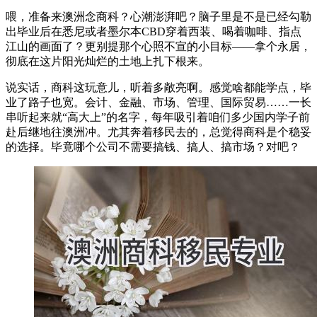
喂，准备来澳洲念商科？心潮澎湃吧？脑子里是不是已经勾勒
出毕业后在悉尼或者墨尔本CBD穿着西装、喝着咖啡、指点
江山的画面了？更别提那个心照不宣的小目标——拿个永居，
彻底在这片阳光灿烂的土地上扎下根来。
说实话，商科这玩意儿，听着多敞亮啊。感觉啥都能学点，毕
业了路子也宽。会计、金融、市场、管理、国际贸易……一长
串听起来就“高大上”的名字，每年吸引着咱们多少国内学子前
赴后继地往澳洲冲。尤其奔着移民去的，总觉得商科是个稳妥
的选择。毕竟哪个公司不需要搞钱、搞人、搞市场？对吧？