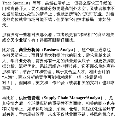
Trade Specialist）等等，虽然在清单上，但要么要求工作经验
门槛高得吓人，要么邀请分数更是高到外太空，又或者根本不
在当前最优先处理的清单上，也就是所谓的“凉凉”职业。别看
这些岗位就业市场可能不错，但要靠它们技术移民，难如登
天。
那有没有一些相对没那么卷，或者说更有“移民相”的商科相关
或交叉专业呢？有！得擦亮眼睛仔细找。
比如说，
商业分析师（Business Analyst）
。这个职业通常也
在移民清单上，而且随着大数据时代的到来，需求量越来越
大。学商业分析，需要你有一定的商业知识底子，但更强调数
据分析、流程优化、系统思维这些硬技能。它不那么像纯商科
那样“软”，结合了IT和管理，属于复合型人才。相比会计的
“人海”，商业分析的竞争可能相对缓和一些（注意是相
对！）。但同样，英文和工作经验（或者相关的实习）也非常
重要。
再比如，
供应链管理（Supply Chain Manager/Analyst）
。尤
其疫情之后，全球供应链的重要性不言而喻。相关的职业也在
移民清单上。如果你对物流、采购、仓储、流程优化这些环节
感兴趣，学供应链管理，未来不仅就业面不错，移民的机会也