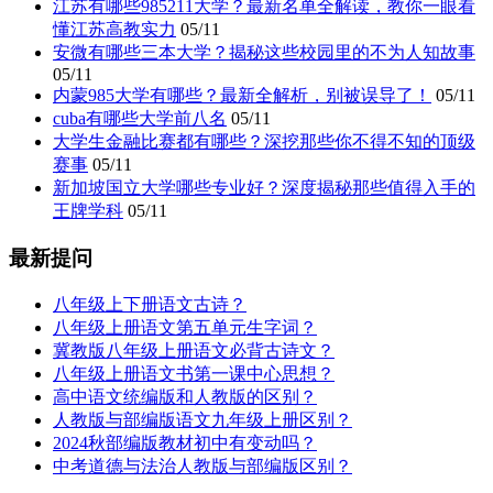
江苏有哪些985211大学？最新名单全解读，教你一眼看
懂江苏高教实力
05/11
安微有哪些三本大学？揭秘这些校园里的不为人知故事
05/11
内蒙985大学有哪些？最新全解析，别被误导了！
05/11
cuba有哪些大学前八名
05/11
大学生金融比赛都有哪些？深挖那些你不得不知的顶级
赛事
05/11
新加坡国立大学哪些专业好？深度揭秘那些值得入手的
王牌学科
05/11
最新提问
八年级上下册语文古诗？
八年级上册语文第五单元生字词？
冀教版八年级上册语文必背古诗文？
八年级上册语文书第一课中心思想？
高中语文统编版和人教版的区别？
人教版与部编版语文九年级上册区别？
2024秋部编版教材初中有变动吗？
中考道德与法治人教版与部编版区别？