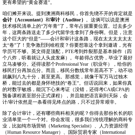
更有希望的“黄金赛道”。
咱们摊开来说。提到澳洲商科移民，你首先绕不开的肯定就是
会计（Accountant）
和
审计（Auditor）
。这俩可以说是澳洲
技术移民清单上的“万年青”了，常年占据重要位置。过去多少
年，这两条路送走了多少代留学生拿到了身份啊。但是，注意
这个巨大的“但是”——会计和审计这条路，现在太太太太太太
太“卷”了！竞争激烈到啥程度？你要想靠这个拿到邀请，光有
学历可不够。英文得是顶配，PTE考到炸裂那是基本操作（四
个八炸，听着就让人头皮发麻）。年龄得占优势，毕业了最好
立马凑够分。还得读那个Professional Year（职业年），给你的
移民打分再加点分。而且，移民分数线常年居高不下，动不动
就飙到八九十分，甚至更高。那感觉，就像千军万马过独木
桥，能过去的都是身怀绝技的“卷王”。但话说回来，如果你真
的对数字敏感，能沉下心来考证（没错，还得考CA或CPA的
预备课程甚至部分正式课程），并且能把语言刷到天际，会
计/审计依然是一条看得见终点的路，只不过异常艰辛。
除了会计审计，还有哪些商科相关的呢？你得去那份长长的职
业清单里一个一个对。你会发现，很多我们传统理解的商科专
业，比如纯市场营销（Marketing Specialist）、人力资源经理
（Human Resource Manager）、国际贸易专家（International