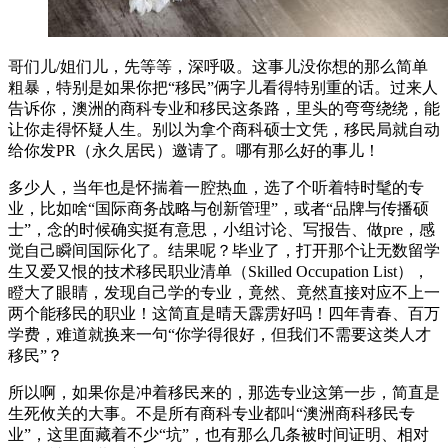
哥们儿/姐们儿，先等等，深呼吸。这事儿没你想的那么简单
粗暴，特别是如果你把“移民”俩字儿看得特别重的话。过来人
告诉你，澳洲的商科专业和移民这条路，里头的弯弯绕绕，能
让你走得怀疑人生。别以为拿个商科硕士文凭，移民局就自动
给你发PR（永久居民）邀请了。哪有那么好的事儿！
多少人，当年也是怀揣着一腔热血，选了个听着特时髦的专
业，比如啥“国际商务战略与创新管理”，或者“品牌与传播硕
士”，念的时候确实挺有意思，小组讨论、写报告、做pre，感
觉自己瞬间国际化了。结果呢？毕业了，打开那个让无数留学
生又爱又恨的技术移民职业清单（Skilled Occupation List），
瞪大了眼睛，发现自己学的专业，竟然、竟然直接对应不上一
两个能移民的职业！这简直是晴天霹雳好吗！四年青春、百万
学费，难道就换来一句“你学得很好，但我们不需要这类人才
移民”？
所以啊，如果你是冲着移民来的，那选专业这第一步，简直是
生死攸关的大事。不是所有商科专业都叫“澳洲商科移民专
业”，这里面藏着不少“坑”，也有那么几条被时间证明、相对