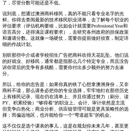
了，尽管分数可能还是不低。
说到底，想通过澳洲商科移民，真的不能只看专业名字的光
鲜。你得去查阅最新的技术移民职业清单，去了解每个职业的
评估要求（评估机构要啥，比如会计就需要Professional Year和
语言高分，还得满足课程要求），去研究各州政府的担保政策
和邀请分数。这就像一场硬仗，需要你提前做好侦查，制定详
细的作战计划。
别听那些中介或者学校招生广告把商科吹得天花乱坠。他们说
的好就业、好移民，通常都是指那么几个特定专业，而且没告
诉你背后的竞争有多残酷，需要你付出多少额外的努力去凑
分。
所以，给你的忠告是：如果你真的铁了心想拿澳洲身份，又非
商科不读，那么请务必把你的专业选择，牢牢地钉在那些历史
上有移民记录、现在仍在清单上、并且你通过努力（刷分、读
PY、积累经验）“够得着”的职业上。会计、审计依然是主流
但竞争白热化；商业分析、供应链管理可能是更具策略性的选
择；而偏远地区，也许能给你一个“弯道超车”的机会。
这不仅仅是选个课表的事儿，这是在规划你未来几年，甚至更