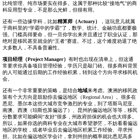
比纯管理、纯市场要实在得多。这属于那种比较“接地气”的商
科应用型专业，不是那么光鲜，但很有用。
还有一些边缘学科，比如
精算师（Actuary）
，这玩意儿就属
于商科里的“学霸中的学霸”了，数学、统计、金融功底都要极
强。门槛高得要命，但一旦你学出来并且通过了职业认证，那
绝对是移民甚至就业的“王者”赛道。不过，这个难度劝退了绝
大多数人，不具备普遍性。
项目经理（Project Manager）
有时也出现在清单上，但这通
常要求你具备项目管理经验，学历只是敲门砖。很多商科背景
的人可能通过后期的工作经验积累，转到这个方向寻求移民机
会。
还有一个非常重要的策略，是结合
地域
来考虑。澳洲的移民政
策有个大方向是鼓励你去偏远地区（Regional Area）。很多在
悉尼、墨尔本这些大城市竞争激烈的专业，到了塔斯马尼亚、
南澳、西澳（珀斯也算偏远了）、昆州的偏远地区等等，移民
分数要求可能瞬间“友好”很多，州政府担保的机会也大得多。
所以，如果你选的商科专业在大城市希望渺茫，不妨看看偏远
地区的学校，或者毕业后去偏远地区积累工作经验、寻求州
担。比如在偏远地区学会计，拿到州担的概率就比悉尼高多