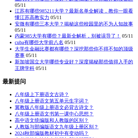
05/11
江苏有哪些985211大学？最新名单全解读，教你一眼看
懂江苏高教实力
05/11
安微有哪些三本大学？揭秘这些校园里的不为人知故事
05/11
内蒙985大学有哪些？最新全解析，别被误导了！
05/11
cuba有哪些大学前八名
05/11
大学生金融比赛都有哪些？深挖那些你不得不知的顶级
赛事
05/11
新加坡国立大学哪些专业好？深度揭秘那些值得入手的
王牌学科
05/11
最新提问
八年级上下册语文古诗？
八年级上册语文第五单元生字词？
冀教版八年级上册语文必背古诗文？
八年级上册语文书第一课中心思想？
高中语文统编版和人教版的区别？
人教版与部编版语文九年级上册区别？
2024秋部编版教材初中有变动吗？