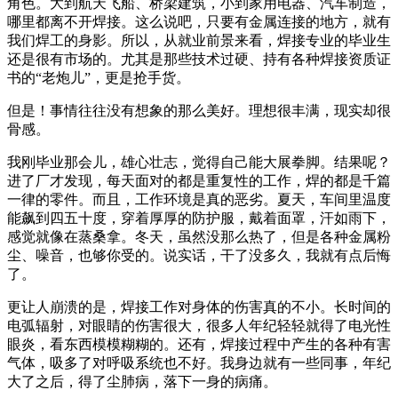
角色。大到航天飞船、桥梁建筑，小到家用电器、汽车制造，
哪里都离不开焊接。这么说吧，只要有金属连接的地方，就有
我们焊工的身影。所以，从就业前景来看，焊接专业的毕业生
还是很有市场的。尤其是那些技术过硬、持有各种焊接资质证
书的“老炮儿”，更是抢手货。
但是！事情往往没有想象的那么美好。理想很丰满，现实却很
骨感。
我刚毕业那会儿，雄心壮志，觉得自己能大展拳脚。结果呢？
进了厂才发现，每天面对的都是重复性的工作，焊的都是千篇
一律的零件。而且，工作环境是真的恶劣。夏天，车间里温度
能飙到四五十度，穿着厚厚的防护服，戴着面罩，汗如雨下，
感觉就像在蒸桑拿。冬天，虽然没那么热了，但是各种金属粉
尘、噪音，也够你受的。说实话，干了没多久，我就有点后悔
了。
更让人崩溃的是，焊接工作对身体的伤害真的不小。长时间的
电弧辐射，对眼睛的伤害很大，很多人年纪轻轻就得了电光性
眼炎，看东西模模糊糊的。还有，焊接过程中产生的各种有害
气体，吸多了对呼吸系统也不好。我身边就有一些同事，年纪
大了之后，得了尘肺病，落下一身的病痛。