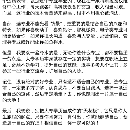
个远房表哥，就是这个专业毕业的，现在在一家特斯拉授权维
修中心工作，每天跟各种高科技设备打交道，收入相当可观。
而且，这行业的技术含量越来越高，根本不用担心被淘汰。
当然，选专业不能光看“钱景”，更重要的是结合自己的兴趣和
特长。如果你喜欢动手，喜欢钻研，那机械类、电子类专业可
能更适合你。如果你擅长沟通，喜欢与人交流，那营销类、管
理类专业或许能让你如鱼得水。
但是，我要泼一盆冷水的是，无论你选什么专业，都不要指望
一劳永逸。大专学历本身就存在一定的劣势，想要在职场上立
足，必须不断学习，提升自己的技能。没事多考几个证书，多
参加一些行业交流会，扩展自己的人脉。
记住，没有绝对的好专业，只有适不适合自己的专业。选专业
前，一定要多方了解，认真思考，不要盲目跟风。选择一条适
合自己的道路，然后坚定地走下去，你也能闯出一片属于自己
的天地！
最后，我想说，别把大专学历当成你的“天花板”，它只是你人
生旅程的起点。只要你肯努力，肯付出，你就能超越自己，创
造属于自己的辉煌！相信自己，你一定可以的！