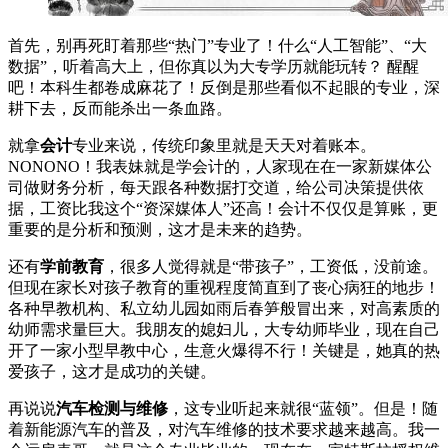
首先，别再死盯着那些“热门”专业了！什么“人工智能”、“大
数据”，听着高大上，但你真以为大专学历就能玩转？ 醒醒
吧！本科生都卷成麻花了！反倒是那些看似不起眼的专业，深
耕下去，反而能杀出一条血路。
就拿
会计
专业来说，传统印象里就是天天对着账本。
NONONO！我表妹就是学会计的，人家现在在一家新媒体公
司做财务分析，每天跟各种数据打交道，给公司决策提供依
据，工资比我这个“资深媒体人”还高！会计不仅仅是算账，更
重要的是分析和预测，这才是未来的趋势。
还有
学前教育
，很多人觉得就是“带孩子”，工资低，没前途。
但现在家长对孩子教育的重视程度简直到了丧心病狂的地步！
各种早教机构、私立幼儿园如雨后春笋般冒出来，对高素质的
幼师需求量巨大。我朋友的媳妇儿，大专幼师毕业，现在自己
开了一家小型早教中心，生意火爆得不行！关键是，她真的热
爱孩子，这才是成功的关键。
再说说
汽车检测与维修
，这专业听起来就很“蓝领”。但是！随
着新能源汽车的普及，对汽车维修的技术要求越来越高。我一