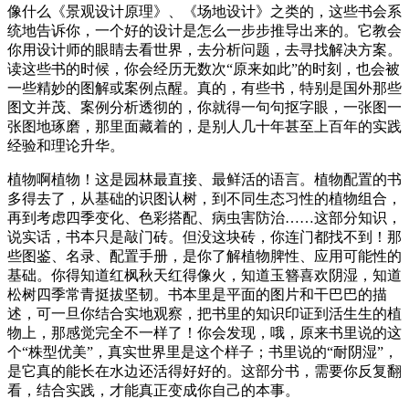
像什么《景观设计原理》、《场地设计》之类的，这些书会系
统地告诉你，一个好的设计是怎么一步步推导出来的。它教会
你用设计师的眼睛去看世界，去分析问题，去寻找解决方案。
读这些书的时候，你会经历无数次“原来如此”的时刻，也会被
一些精妙的图解或案例点醒。真的，有些书，特别是国外那些
图文并茂、案例分析透彻的，你就得一句句抠字眼，一张图一
张图地琢磨，那里面藏着的，是别人几十年甚至上百年的实践
经验和理论升华。
植物啊植物！这是园林最直接、最鲜活的语言。植物配置的书
多得去了，从基础的识图认树，到不同生态习性的植物组合，
再到考虑四季变化、色彩搭配、病虫害防治……这部分知识，
说实话，书本只是敲门砖。但没这块砖，你连门都找不到！那
些图鉴、名录、配置手册，是你了解植物脾性、应用可能性的
基础。你得知道红枫秋天红得像火，知道玉簪喜欢阴湿，知道
松树四季常青挺拔坚韧。书本里是平面的图片和干巴巴的描
述，可一旦你结合实地观察，把书里的知识印证到活生生的植
物上，那感觉完全不一样了！你会发现，哦，原来书里说的这
个“株型优美”，真实世界里是这个样子；书里说的“耐阴湿”，
是它真的能长在水边还活得好好的。这部分书，需要你反复翻
看，结合实践，才能真正变成你自己的本事。