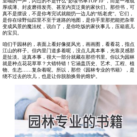
里嗡的一声，闪过的不是什么“必读书单TOP 10”，而是一堆或
厚或薄、封皮磨得发亮、甚至内页泛黄的家伙们。那些书，可
真不是摆设，不是你考完试就能扔一边儿的“纸老虎”。它们，
是你在绿野仙踪里不至于迷路的地图，是你手里那把能把杂草
变成风景的魔法杖，说白了，是你吃饭的家伙事儿，压箱底儿
的宝贝。
咱们干园林的，表面上看好像挺风光，画画图，看看花，指点
江山的样子。但内里门道多着呢，没点儿真本事，光靠灵感那
是扯淡。这真本事，很大一部分就藏在那些书里。你以为园林
就是种点花花草草？大错特错！它涵盖历史、艺术、工程、植
物、生态……复杂着呢。所以，那些《园林专业的书籍》，是
绕不过去的坎儿，也是让你脱胎换骨的熔炉。