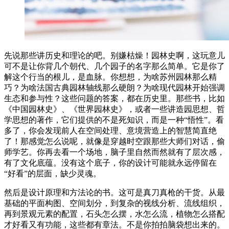
先说那些讲历史和理论的吧。别嫌枯燥！园林史啊，这玩意儿
可不是让你背几个朝代、几个园子的名字那么简单。它是你了
解这个行当的根儿，是血脉。你想想，为啥苏州园林那么精
巧？为啥法国古典园林轴线那么硬朗？为啥现代园林开始强调
生态和参与性？这些问题的答案，都在历史里。那些书，比如
《中国园林史》、《世界园林史》，或者一些讲造园思想、哲
学思想的著作，它们提供的不是死知识，而是一种“悟性”。看
多了，你会发现前人在空间处理、意境营造上的智慧简直绝
了！那感觉怎么说呢，就像是穿越时空跟那些大师们对话，偷
师学艺。你再去看一个场地，脑子里自然而然就有了层次感，
有了文化底蕴。没有这个底子，你的设计可能就永远停留在
“好看”的层面，缺少灵魂。
然后是设计原理和方法论的书。这可是真刀真枪的干货。从最
基础的平面构图、空间划分，到复杂的视线分析、流线组织，
再到景观元素的配置，石头怎么摆，水怎么流，植物怎么搭配
才好看又有功能，这些都有章法。不是你拍拍脑袋想出来的。