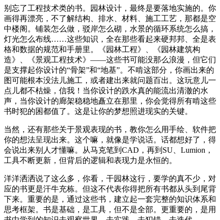
别忘了工程技术类的书。园林设计，最终是要落地实施的。你
画得再漂亮，不了解结构、排水、材料、施工工艺，那都是空
中楼阁。铺装怎么做，驳岸怎么砌，水景的循环系统怎么搞，
灯光怎么布线……这些知识，全在那些看起来硬邦邦、全是表
格和数据的规范和手册里。《园林工程》、《园林建筑构
造》、《景观工程技术》——这些书可能没那么浪漫，但它们
是支撑起你设计的“骨架”和“地基”。不啃这部分，你画出来的
图可能根本没法儿施工，或者建出来就问题百出。这玩意儿一
点儿都不枯燥，信我！当你设计的跌水真的能流出清澈的水
声，当你设计的廊架稳稳地矗立在那里，你会觉得所有啃这些
书时犯的困都值了。这是让你的梦想照进现实的关键。
当然，还有那些关于景观表现的书，教你怎么用手绘、软件把
你的想法呈现出来。这个嘛，就像是学说话。话都想好了，得
会说出来别人才懂嘛。从马克笔到CAD，再到SU、Lumion，
工具不断更新，但背后的逻辑和表现力是永恒的。
洋洋洒洒说了这么多，你看，干园林这行，要学的真不少，对
应的书更是汗牛充栋。但这不代表你得把所有书都从头到尾背
下来。重要的是，通过这些书，建立起一套完整的知识体系和
思考框架。书是基础，是工具，但不是全部。更重要的，是用
书中学到的知识去观察世界，去实践，去犯错，去迭代。