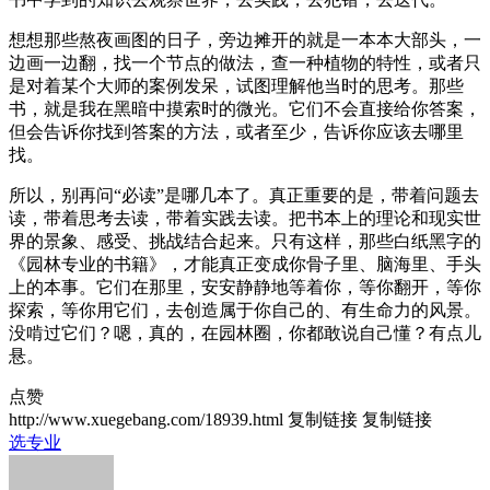
想想那些熬夜画图的日子，旁边摊开的就是一本本大部头，一
边画一边翻，找一个节点的做法，查一种植物的特性，或者只
是对着某个大师的案例发呆，试图理解他当时的思考。那些
书，就是我在黑暗中摸索时的微光。它们不会直接给你答案，
但会告诉你找到答案的方法，或者至少，告诉你应该去哪里
找。
所以，别再问“必读”是哪几本了。真正重要的是，带着问题去
读，带着思考去读，带着实践去读。把书本上的理论和现实世
界的景象、感受、挑战结合起来。只有这样，那些白纸黑字的
《园林专业的书籍》，才能真正变成你骨子里、脑海里、手头
上的本事。它们在那里，安安静静地等着你，等你翻开，等你
探索，等你用它们，去创造属于你自己的、有生命力的风景。
没啃过它们？嗯，真的，在园林圈，你都敢说自己懂？有点儿
悬。
点赞
http://www.xuegebang.com/18939.html
复制链接
复制链接
选专业