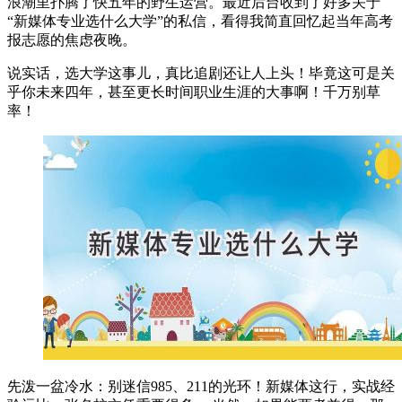
浪潮里扑腾了快五年的野生运营。最近后台收到了好多关于
“新媒体专业选什么大学”的私信，看得我简直回忆起当年高考
报志愿的焦虑夜晚。
说实话，选大学这事儿，真比追剧还让人上头！毕竟这可是关
乎你未来四年，甚至更长时间职业生涯的大事啊！千万别草
率！
先泼一盆冷水：别迷信985、211的光环！新媒体这行，实战经