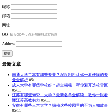
昵称
邮箱
网址
QQ
Address
最新文章
南通大学二本有哪些专业？深度剖析让你一看便懂的专
业全解析
05/11
成人大学有哪些学校好？超全揭秘，帮你避开选校雷区
05/11
江苏有哪些985211大学？最新名单全解读，教你一眼看
懂江苏高教实力
05/11
安微有哪些三本大学？揭秘这些校园里的不为人知故事
05/11