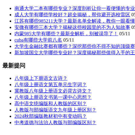
南通大学二本有哪些专业？深度剖析让你一看便懂的专业
成人大学有哪些学校好？超全揭秘，帮你避开选校雷区
0
江苏有哪些985211大学？最新名单全解读，教你一眼看
安微有哪些三本大学？揭秘这些校园里的不为人知故事
0
内蒙985大学有哪些？最新全解析，别被误导了！
05/11
cuba有哪些大学前八名
05/11
大学生金融比赛都有哪些？深挖那些你不得不知的顶级赛
新加坡国立大学哪些专业好？深度揭秘那些值得入手的王
最新提问
八年级上下册语文古诗？
八年级上册语文第五单元生字词？
冀教版八年级上册语文必背古诗文？
八年级上册语文书第一课中心思想？
高中语文统编版和人教版的区别？
人教版与部编版语文九年级上册区别？
2024秋部编版教材初中有变动吗？
中考道德与法治人教版与部编版区别？