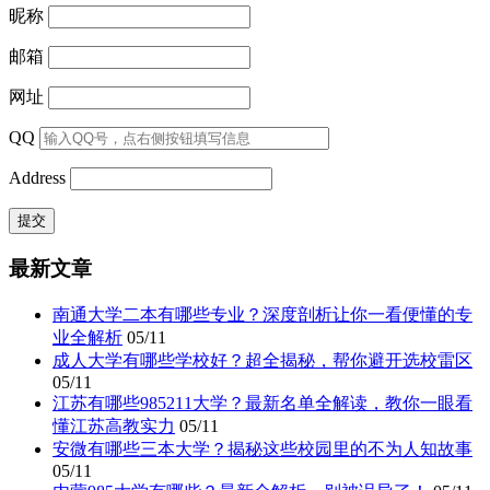
昵称
邮箱
网址
QQ
Address
最新文章
南通大学二本有哪些专业？深度剖析让你一看便懂的专
业全解析
05/11
成人大学有哪些学校好？超全揭秘，帮你避开选校雷区
05/11
江苏有哪些985211大学？最新名单全解读，教你一眼看
懂江苏高教实力
05/11
安微有哪些三本大学？揭秘这些校园里的不为人知故事
05/11