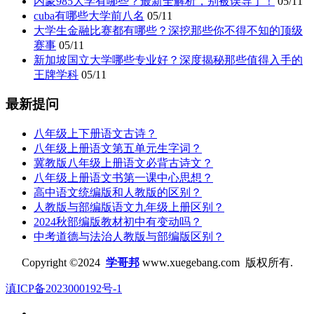
内蒙985大学有哪些？最新全解析，别被误导了！
05/11
cuba有哪些大学前八名
05/11
大学生金融比赛都有哪些？深挖那些你不得不知的顶级
赛事
05/11
新加坡国立大学哪些专业好？深度揭秘那些值得入手的
王牌学科
05/11
最新提问
八年级上下册语文古诗？
八年级上册语文第五单元生字词？
冀教版八年级上册语文必背古诗文？
八年级上册语文书第一课中心思想？
高中语文统编版和人教版的区别？
人教版与部编版语文九年级上册区别？
2024秋部编版教材初中有变动吗？
中考道德与法治人教版与部编版区别？
Copyright ©2024
学哥邦
www.xuegebang.com 版权所有.
滇ICP备2023000192号-1