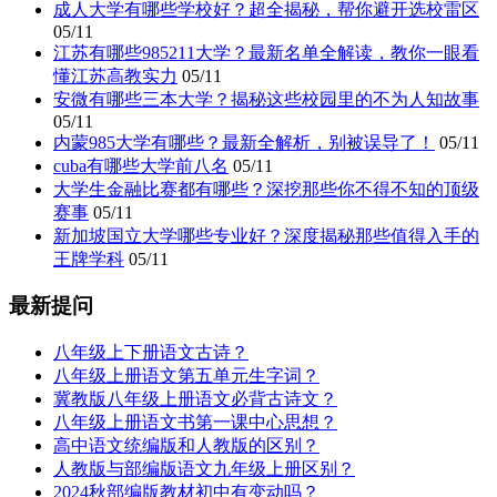
成人大学有哪些学校好？超全揭秘，帮你避开选校雷区
05/11
江苏有哪些985211大学？最新名单全解读，教你一眼看
懂江苏高教实力
05/11
安微有哪些三本大学？揭秘这些校园里的不为人知故事
05/11
内蒙985大学有哪些？最新全解析，别被误导了！
05/11
cuba有哪些大学前八名
05/11
大学生金融比赛都有哪些？深挖那些你不得不知的顶级
赛事
05/11
新加坡国立大学哪些专业好？深度揭秘那些值得入手的
王牌学科
05/11
最新提问
八年级上下册语文古诗？
八年级上册语文第五单元生字词？
冀教版八年级上册语文必背古诗文？
八年级上册语文书第一课中心思想？
高中语文统编版和人教版的区别？
人教版与部编版语文九年级上册区别？
2024秋部编版教材初中有变动吗？