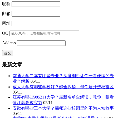
昵称
邮箱
网址
QQ
Address
最新文章
南通大学二本有哪些专业？深度剖析让你一看便懂的专
业全解析
05/11
成人大学有哪些学校好？超全揭秘，帮你避开选校雷区
05/11
江苏有哪些985211大学？最新名单全解读，教你一眼看
懂江苏高教实力
05/11
安微有哪些三本大学？揭秘这些校园里的不为人知故事
05/11