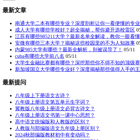
最新文章
南通大学二本有哪些专业？深度剖析让你一看便懂的专业
成人大学有哪些学校好？超全揭秘，帮你避开选校雷区
0
江苏有哪些985211大学？最新名单全解读，教你一眼看
安微有哪些三本大学？揭秘这些校园里的不为人知故事
0
内蒙985大学有哪些？最新全解析，别被误导了！
05/11
cuba有哪些大学前八名
05/11
大学生金融比赛都有哪些？深挖那些你不得不知的顶级赛
新加坡国立大学哪些专业好？深度揭秘那些值得入手的王
最新提问
八年级上下册语文古诗？
八年级上册语文第五单元生字词？
冀教版八年级上册语文必背古诗文？
八年级上册语文书第一课中心思想？
高中语文统编版和人教版的区别？
人教版与部编版语文九年级上册区别？
2024秋部编版教材初中有变动吗？