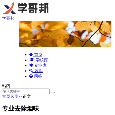
学哥邦
首页
学校库
专业库
题库
问答
站内
首页
选专业
正文
专业去除烟味