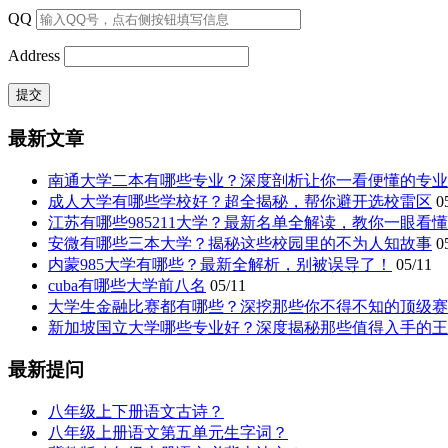
QQ
Address
最新文章
南通大学二本有哪些专业？深度剖析让你一看便懂的专业
成人大学有哪些学校好？超全揭秘，帮你避开选校雷区
0
江苏有哪些985211大学？最新名单全解读，教你一眼看
安微有哪些三本大学？揭秘这些校园里的不为人知故事
0
内蒙985大学有哪些？最新全解析，别被误导了！
05/11
cuba有哪些大学前八名
05/11
大学生金融比赛都有哪些？深挖那些你不得不知的顶级赛
新加坡国立大学哪些专业好？深度揭秘那些值得入手的王
最新提问
八年级上下册语文古诗？
八年级上册语文第五单元生字词？