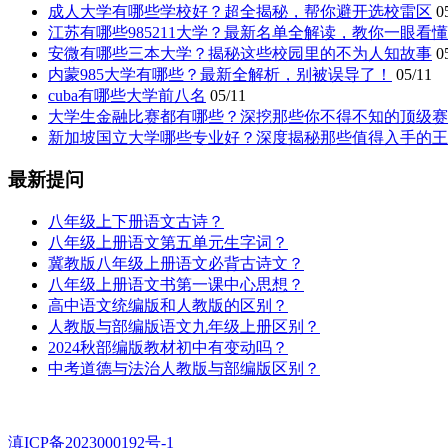
成人大学有哪些学校好？超全揭秘，帮你避开选校雷区
0
江苏有哪些985211大学？最新名单全解读，教你一眼看
安微有哪些三本大学？揭秘这些校园里的不为人知故事
0
内蒙985大学有哪些？最新全解析，别被误导了！
05/11
cuba有哪些大学前八名
05/11
大学生金融比赛都有哪些？深挖那些你不得不知的顶级赛
新加坡国立大学哪些专业好？深度揭秘那些值得入手的王
最新提问
八年级上下册语文古诗？
八年级上册语文第五单元生字词？
冀教版八年级上册语文必背古诗文？
八年级上册语文书第一课中心思想？
高中语文统编版和人教版的区别？
人教版与部编版语文九年级上册区别？
2024秋部编版教材初中有变动吗？
中考道德与法治人教版与部编版区别？
滇ICP备2023000192号-1