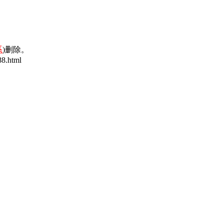
系
)删除。
8.html