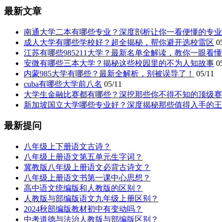
最新文章
南通大学二本有哪些专业？深度剖析让你一看便懂的专业
成人大学有哪些学校好？超全揭秘，帮你避开选校雷区
0
江苏有哪些985211大学？最新名单全解读，教你一眼看
安微有哪些三本大学？揭秘这些校园里的不为人知故事
0
内蒙985大学有哪些？最新全解析，别被误导了！
05/11
cuba有哪些大学前八名
05/11
大学生金融比赛都有哪些？深挖那些你不得不知的顶级赛
新加坡国立大学哪些专业好？深度揭秘那些值得入手的王
最新提问
八年级上下册语文古诗？
八年级上册语文第五单元生字词？
冀教版八年级上册语文必背古诗文？
八年级上册语文书第一课中心思想？
高中语文统编版和人教版的区别？
人教版与部编版语文九年级上册区别？
2024秋部编版教材初中有变动吗？
中考道德与法治人教版与部编版区别？