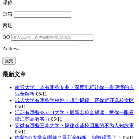
昵称
邮箱
网址
QQ
Address
最新文章
南通大学二本有哪些专业？深度剖析让你一看便懂的专
业全解析
05/11
成人大学有哪些学校好？超全揭秘，帮你避开选校雷区
05/11
江苏有哪些985211大学？最新名单全解读，教你一眼看
懂江苏高教实力
05/11
安微有哪些三本大学？揭秘这些校园里的不为人知故事
05/11
内蒙985大学有哪些？最新全解析，别被误导了！
05/11