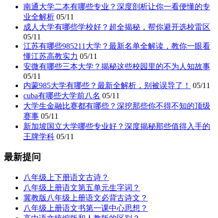
南通大学二本有哪些专业？深度剖析让你一看便懂的专
业全解析
05/11
成人大学有哪些学校好？超全揭秘，帮你避开选校雷区
05/11
江苏有哪些985211大学？最新名单全解读，教你一眼看
懂江苏高教实力
05/11
安微有哪些三本大学？揭秘这些校园里的不为人知故事
05/11
内蒙985大学有哪些？最新全解析，别被误导了！
05/11
cuba有哪些大学前八名
05/11
大学生金融比赛都有哪些？深挖那些你不得不知的顶级
赛事
05/11
新加坡国立大学哪些专业好？深度揭秘那些值得入手的
王牌学科
05/11
最新提问
八年级上下册语文古诗？
八年级上册语文第五单元生字词？
冀教版八年级上册语文必背古诗文？
八年级上册语文书第一课中心思想？