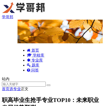
学哥邦
首页
学校库
专业库
题库
问答
站内
首页
选专业
正文
职高毕业生抢手专业TOP10：未来职业