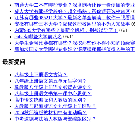
南通大学二本有哪些专业？深度剖析让你一看便懂的专业
成人大学有哪些学校好？超全揭秘，帮你避开选校雷区
0
江苏有哪些985211大学？最新名单全解读，教你一眼看
安微有哪些三本大学？揭秘这些校园里的不为人知故事
0
内蒙985大学有哪些？最新全解析，别被误导了！
05/11
cuba有哪些大学前八名
05/11
大学生金融比赛都有哪些？深挖那些你不得不知的顶级赛
新加坡国立大学哪些专业好？深度揭秘那些值得入手的王
最新提问
八年级上下册语文古诗？
八年级上册语文第五单元生字词？
冀教版八年级上册语文必背古诗文？
八年级上册语文书第一课中心思想？
高中语文统编版和人教版的区别？
人教版与部编版语文九年级上册区别？
2024秋部编版教材初中有变动吗？
中考道德与法治人教版与部编版区别？