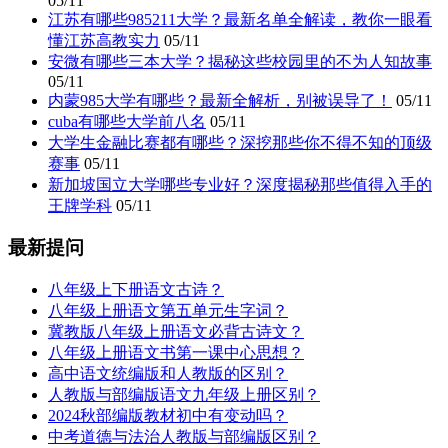
05/11
江苏有哪些985211大学？最新名单全解读，教你一眼看
懂江苏高教实力
05/11
安微有哪些三本大学？揭秘这些校园里的不为人知故事
05/11
内蒙985大学有哪些？最新全解析，别被误导了！
05/11
cuba有哪些大学前八名
05/11
大学生金融比赛都有哪些？深挖那些你不得不知的顶级
赛事
05/11
新加坡国立大学哪些专业好？深度揭秘那些值得入手的
王牌学科
05/11
最新提问
八年级上下册语文古诗？
八年级上册语文第五单元生字词？
冀教版八年级上册语文必背古诗文？
八年级上册语文书第一课中心思想？
高中语文统编版和人教版的区别？
人教版与部编版语文九年级上册区别？
2024秋部编版教材初中有变动吗？
中考道德与法治人教版与部编版区别？