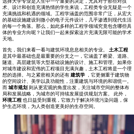
选择大学专业是人生中一个重要的决定，尤其对于那些对技
术、设计和创造充满热情的学生来说，工程类专业无疑是一个
充满挑战和机遇的领域。工程学涵盖的范围非常广泛，从宏大
的基础设施建设到微小的电子元件设计，几乎渗透到现代生活
的每一个角落。那么，如此多样的工程学领域究竟包含哪些具
体的专业方向呢？让我们一起来探索这片充满无限可能的学术
天地。
首先，我们来看一看与建筑环境息息相关的专业。
土木工程
是其中最基础也是最重要的分支之一，它涵盖了桥梁、道路、
隧道、高层建筑等大型基础设施的设计、施工和管理。如果你
对城市建设和宏伟的工程项目充满兴趣，土木工程将是一个理
想的选择。与之紧密相关的还有
建筑学
，它更侧重于建筑物
的空间设计、美学以及功能性，注重建筑与环境的和谐统一。
而
城市规划
则从更宏观的角度出发，关注城市空间的整体布
局和发展战略，为城市的可持续发展提供规划方案。 此外，
环境工程
也日益受到重视，它致力于解决环境污染问题，保
护生态环境，为人类创造更美好的生存空间。