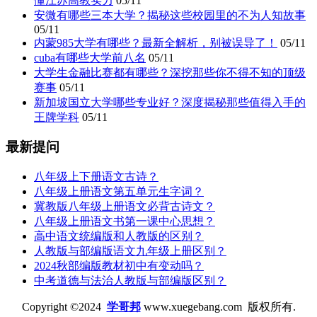
懂江苏高教实力
05/11
安微有哪些三本大学？揭秘这些校园里的不为人知故事
05/11
内蒙985大学有哪些？最新全解析，别被误导了！
05/11
cuba有哪些大学前八名
05/11
大学生金融比赛都有哪些？深挖那些你不得不知的顶级
赛事
05/11
新加坡国立大学哪些专业好？深度揭秘那些值得入手的
王牌学科
05/11
最新提问
八年级上下册语文古诗？
八年级上册语文第五单元生字词？
冀教版八年级上册语文必背古诗文？
八年级上册语文书第一课中心思想？
高中语文统编版和人教版的区别？
人教版与部编版语文九年级上册区别？
2024秋部编版教材初中有变动吗？
中考道德与法治人教版与部编版区别？
Copyright ©2024
学哥邦
www.xuegebang.com 版权所有.