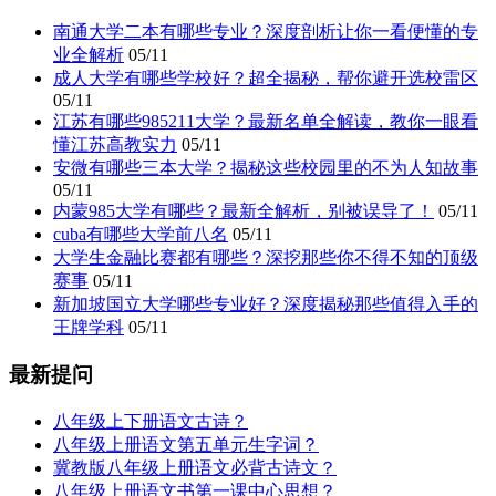
南通大学二本有哪些专业？深度剖析让你一看便懂的专
业全解析
05/11
成人大学有哪些学校好？超全揭秘，帮你避开选校雷区
05/11
江苏有哪些985211大学？最新名单全解读，教你一眼看
懂江苏高教实力
05/11
安微有哪些三本大学？揭秘这些校园里的不为人知故事
05/11
内蒙985大学有哪些？最新全解析，别被误导了！
05/11
cuba有哪些大学前八名
05/11
大学生金融比赛都有哪些？深挖那些你不得不知的顶级
赛事
05/11
新加坡国立大学哪些专业好？深度揭秘那些值得入手的
王牌学科
05/11
最新提问
八年级上下册语文古诗？
八年级上册语文第五单元生字词？
冀教版八年级上册语文必背古诗文？
八年级上册语文书第一课中心思想？