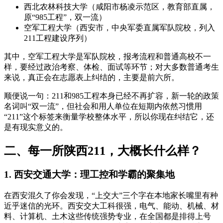
西北农林科技大学（咸阳市杨凌示范区，教育部直属，
原“985工程”，双一流）
空军工程大学（西安市，中央军委直属军队院校，列入
211工程建设序列）
其中，空军工程大学是军队院校，报考流程和普通高校不一
样，要经过政治考察、体检、面试等环节；对大多数普通考生
来说，真正会在志愿表上纠结的，主要是前六所。
顺便说一句：211和985工程本身已经不再扩容，新一轮的政策
名词叫“双一流”，但社会和用人单位在短期内依然习惯用
“211”这个标签来衡量学校整体水平，所以你现在纠结它，还
是有现实意义的。
二、每一所陕西211，大概长什么样？
1. 西安交通大学：理工控和学霸的聚集地
在西安混久了你会发现，“上交大”三个字在本地家长嘴里有种
近乎迷信的光环。西安交大工科很强，电气、能动、机械、材
料、计算机、土木这些传统强势专业，在全国都是排得上号