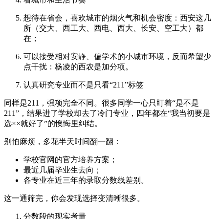
想待在省会，喜欢城市的烟火气和机会密度：西安这几
所（交大、西工大、西电、西大、长安、空工大）都
在；
可以接受相对安静、偏学术的小城市环境，反而希望少
点干扰：杨凌的西农是加分项。
认真研究专业而不是只看“211”标签
同样是211，强项完全不同。很多同学一心只盯着“是不是
211”，结果进了学校却去了冷门专业，四年都在“我当初要是
选××就好了”的懊悔里纠结。
别怕麻烦，多花半天时间翻一翻：
学校官网的官方培养方案；
最近几届毕业生去向；
各专业在近三年的录取分数线差别。
这一通筛完，你会发现选择变清晰很多。
分数段的现实考量