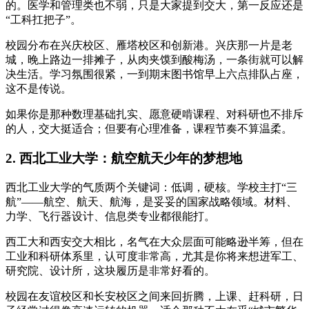
的。医学和管理类也不弱，只是大家提到交大，第一反应还是
“工科扛把子”。
校园分布在兴庆校区、雁塔校区和创新港。兴庆那一片是老
城，晚上路边一排摊子，从肉夹馍到酸梅汤，一条街就可以解
决生活。学习氛围很紧，一到期末图书馆早上六点排队占座，
这不是传说。
如果你是那种数理基础扎实、愿意硬啃课程、对科研也不排斥
的人，交大挺适合；但要有心理准备，课程节奏不算温柔。
2. 西北工业大学：航空航天少年的梦想地
西北工业大学的气质两个关键词：低调，硬核。学校主打“三
航”——航空、航天、航海，是妥妥的国家战略领域。材料、
力学、飞行器设计、信息类专业都很能打。
西工大和西安交大相比，名气在大众层面可能略逊半筹，但在
工业和科研体系里，认可度非常高，尤其是你将来想进军工、
研究院、设计所，这块履历是非常好看的。
校园在友谊校区和长安校区之间来回折腾，上课、赶科研，日