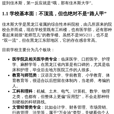
提到佳木斯，第一反应就是“哦，那有佳木斯大学”。
1.1 学校基本面：不顶流，但也绝对不是“路人甲”
佳木斯大学是黑龙江省属的综合性本科院校，由几所原来的院
校合并而成，现在学校里既有工科楼，也有医学部，还有那种
看起来就很“老师范儿”的教学楼。虽然不是985/211，也不是
“双一流”，但在黑龙江东部地区，它的存在感非常高。
目前学校主要分为几个板块：
医学院及相关医学类专业
：临床医学、口腔医学、护理
学、麻醉学等，在黑龙江省内算是有口碑的，尤其是临
床和护理，毕业后去地方医院工作的人很多。
教育与师范类
：汉语言文学、学前教育、小学教育、体
育教育等，很适合以后想留在体制内，当老师、考编的
人。
工科和理科
：机械、土木、电气、计算机、数学、物理
之类，也都有，但整体上更偏“应用型”，不会走那种特
别硬核的科研路线。
文管经管类专业
：比如会计学、财务管理、市场营销、
行政管理、法学等，属于“万金油”类型，关键看你个人