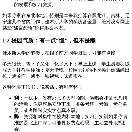
的发展和实习资源。
如果你家在东北本地，特别是本来就打算在黑龙江、吉林、辽
宁这几个省内工作，佳木斯大学的学历含金量，绝对没有网上
某些“酸言酸语”说得那么不堪。
1.2 校园气质：有一点“慢”，但不是懒
佳木斯大学的节奏，在很多南方同学眼里，可能有点慢。
冬天很长，雪下了又化，化了又下；早上上课，学生裹着羽绒
服大军往教学楼涌；夏天傍晚，校园旁边的小吃摊开始陆续出
摊，烤冷面、烤串、铁锅炖，味道实在。
这种环境下读书，说实话，有利有弊：
利
：干扰少。没有那么多大型商圈、演唱会和乱七八糟
的活动，你更容易安静下来，准备考研、考编、考公务
员，或者踏踏实实学点真本事。
弊
：资源相对集中在校内和本地，实习、实训如果你瞄
准的是北上广深，可能要多费点心思，主动去外地找机
会。