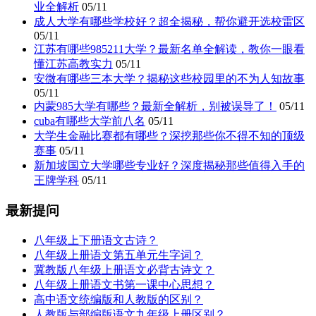
业全解析
05/11
成人大学有哪些学校好？超全揭秘，帮你避开选校雷区
05/11
江苏有哪些985211大学？最新名单全解读，教你一眼看
懂江苏高教实力
05/11
安微有哪些三本大学？揭秘这些校园里的不为人知故事
05/11
内蒙985大学有哪些？最新全解析，别被误导了！
05/11
cuba有哪些大学前八名
05/11
大学生金融比赛都有哪些？深挖那些你不得不知的顶级
赛事
05/11
新加坡国立大学哪些专业好？深度揭秘那些值得入手的
王牌学科
05/11
最新提问
八年级上下册语文古诗？
八年级上册语文第五单元生字词？
冀教版八年级上册语文必背古诗文？
八年级上册语文书第一课中心思想？
高中语文统编版和人教版的区别？
人教版与部编版语文九年级上册区别？