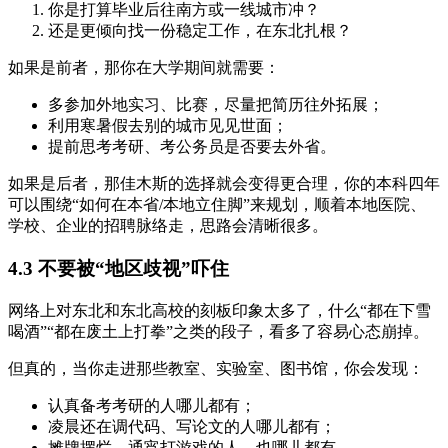
你是打算毕业后往南方或一线城市冲？
还是更倾向找一份稳定工作，在东北扎根？
如果是前者，那你在大学期间就需要：
多参加外地实习、比赛，尽量把简历往外拓展；
利用寒暑假去别的城市见见世面；
提前思考考研、考公务员是否要去外省。
如果是后者，那佳木斯的选择就会变得更合理，你的本科四年
可以围绕“如何在本省/本地立住脚”来规划，顺着本地医院、
学校、企业的招聘脉络走，思路会清晰很多。
4.3 不要被“地区歧视”吓住
网络上对东北和东北高校的刻板印象太多了，什么“都在下雪
喝酒”“都在废土上打拳”之类的段子，看多了容易心态崩掉。
但真的，当你走进那些教室、实验室、图书馆，你会发现：
认真备考考研的人哪儿都有；
凌晨还在调代码、写论文的人哪儿都有；
摊牌摆烂、通宵打游戏的人，也哪儿都有。