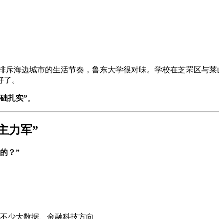
排斥海边城市的生活节奏，鲁东大学很对味。学校在芝罘区与莱
好了。
础扎实”
。
主力军”
的？”
不少大数据、金融科技方向