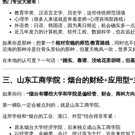
热门专业大致有：
教育学类、汉语言文学、历史学，这些传统师范强项
心理学（很多人来读就是奔着老师+心理咨询双路线）
外语类：日语、韩国语，因为离日韩近，机会确实多一点
近几年发力的计算机类、软件工程、数据科学，也在追赶
如果你是那种：想要一个
相对安稳的师范/教育路线
，同时也不
沿海的那种冷是往骨头里钻的那种，但夏天晚风一吹，世界又
在本地的认可度？一句话：
“踏实、靠谱、没啥花里胡哨，但基
三、山东工商学院：烟台的财经+应用型“
如果你问：
“烟台有哪些大学和学院是偏经管、财会、商科方向
第一梯队一定会被点到的，就是山东工商学院。
这所学校和“烟台的工业、港口、外贸”结合得非常紧：
原名烟台大学经济学院，后来独立成山东工商学院
以经管类、金融类、会计、统计等为主打，近年来也加了