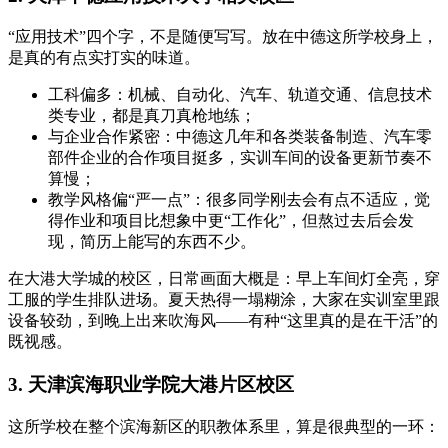
“应用技术”四个字，不是随便写写。放在中德这所学校身上，
是真的有点实打实的味道。
工科偏多：机械、自动化、汽车、轨道交通、信息技术
类专业，都是真刀真枪地练；
与企业合作紧密：中德这几年和各类装备制造、汽车零
部件企业的合作项目挺多，实训车间的设备更新节奏不
算慢；
教学风格偏“严一点”：很多同学刚去会有点不适应，觉
得作业和项目比想象中更“工作化”，但熬过去后会发
现，简历上能写的东西不少。
在大港大学城的校区，日常画面大概是：早上车间灯全亮，穿
工服的学生排队进场。夏天热得一塌糊涂，大家在实训室里跟
设备较劲，到晚上出来吹海风——有种“这里真的是在干活”的
既视感。
3. 天津滨海职业学院大港片区校区
这所学校在整个滨海新区的职教体系里，算是很典型的一环：