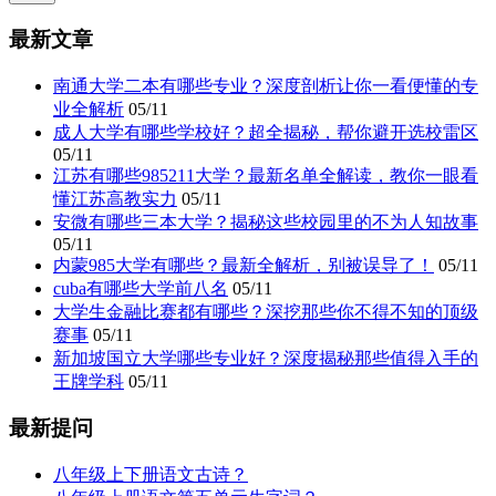
最新文章
南通大学二本有哪些专业？深度剖析让你一看便懂的专
业全解析
05/11
成人大学有哪些学校好？超全揭秘，帮你避开选校雷区
05/11
江苏有哪些985211大学？最新名单全解读，教你一眼看
懂江苏高教实力
05/11
安微有哪些三本大学？揭秘这些校园里的不为人知故事
05/11
内蒙985大学有哪些？最新全解析，别被误导了！
05/11
cuba有哪些大学前八名
05/11
大学生金融比赛都有哪些？深挖那些你不得不知的顶级
赛事
05/11
新加坡国立大学哪些专业好？深度揭秘那些值得入手的
王牌学科
05/11
最新提问
八年级上下册语文古诗？