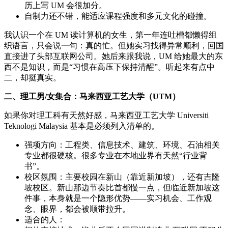
历上写 UM 会很加分。
自制力还不错，能适应课程强度和多元文化的碰撞。
我认识一个在 UM 读计算机的女生，第一年连吐槽都懒得组
织语言，只会说一句：真的忙。但她实习找得异常顺利，回国
直接进了头部互联网公司。她后来跟我说，UM 给她最大的东
西不是知识，而是“习惯在高压下保持清醒”。听起来有点中
二，却挺真实。
二、理工男/女集合：马来西亚工艺大学（UTM）
如果你对理工科有天然好感，马来西亚工艺大学 Universiti
Teknologi Malaysia 基本是必须列入清单的。
强项方向：工程类、信息技术、建筑、环境、石油相关
专业都很硬核。很多专业在本地业界有天然“行业背
书”。
校区氛围：主要校园在新山（靠近新加坡），还有吉隆
坡校区。新山那边节奏比首都慢一点，但临近新加坡这
件事，本身就是一个隐形优势——实习机会、工作观
念、眼界，都会被顺带拉升。
适合的人：