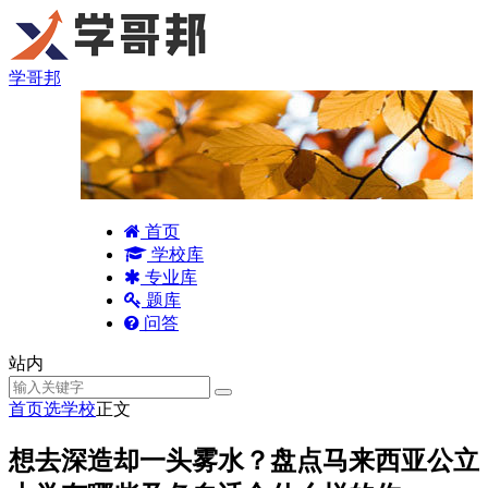
学哥邦
首页
学校库
专业库
题库
问答
站内
首页
选学校
正文
想去深造却一头雾水？盘点马来西亚公立