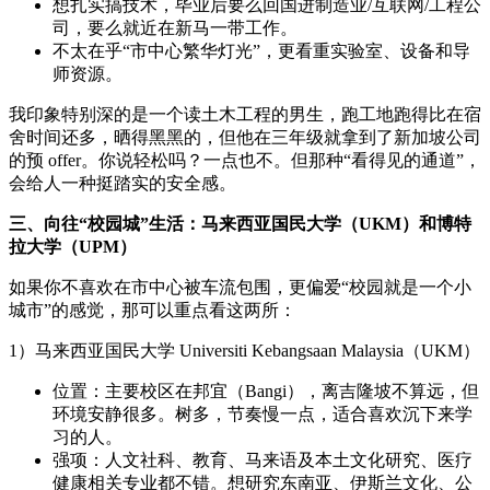
想扎实搞技术，毕业后要么回国进制造业/互联网/工程公
司，要么就近在新马一带工作。
不太在乎“市中心繁华灯光”，更看重实验室、设备和导
师资源。
我印象特别深的是一个读土木工程的男生，跑工地跑得比在宿
舍时间还多，晒得黑黑的，但他在三年级就拿到了新加坡公司
的预 offer。你说轻松吗？一点也不。但那种“看得见的通道”，
会给人一种挺踏实的安全感。
三、向往“校园城”生活：马来西亚国民大学（UKM）和博特
拉大学（UPM）
如果你不喜欢在市中心被车流包围，更偏爱“校园就是一个小
城市”的感觉，那可以重点看这两所：
1）马来西亚国民大学 Universiti Kebangsaan Malaysia（UKM）
位置：主要校区在邦宜（Bangi），离吉隆坡不算远，但
环境安静很多。树多，节奏慢一点，适合喜欢沉下来学
习的人。
强项：人文社科、教育、马来语及本土文化研究、医疗
健康相关专业都不错。想研究东南亚、伊斯兰文化、公