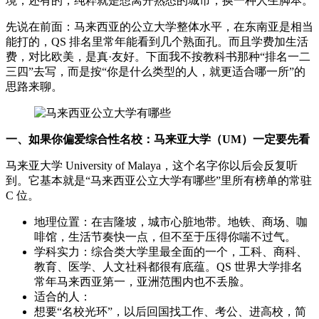
境，还有的，纯粹就是想离开熟悉的城市，换一种人生脚本。
先说在前面：马来西亚的公立大学整体水平，在东南亚是相当
能打的，QS 排名里常年能看到几个熟面孔。而且学费加生活
费，对比欧美，是真·友好。下面我不按教科书那种“排名一二
三四”去写，而是按“你是什么类型的人，就更适合哪一所”的
思路来聊。
一、如果你偏爱综合性名校：马来亚大学（UM）一定要先看
马来亚大学 University of Malaya，这个名字你以后会反复听
到。它基本就是“马来西亚公立大学有哪些”里所有榜单的常驻
C 位。
地理位置：在吉隆坡，城市心脏地带。地铁、商场、咖
啡馆，生活节奏快一点，但不至于压得你喘不过气。
学科实力：综合类大学里最全面的一个，工科、商科、
教育、医学、人文社科都很有底蕴。QS 世界大学排名
常年马来西亚第一，亚洲范围内也不丢脸。
适合的人：
想要“名校光环”，以后回国找工作、考公、进高校，简