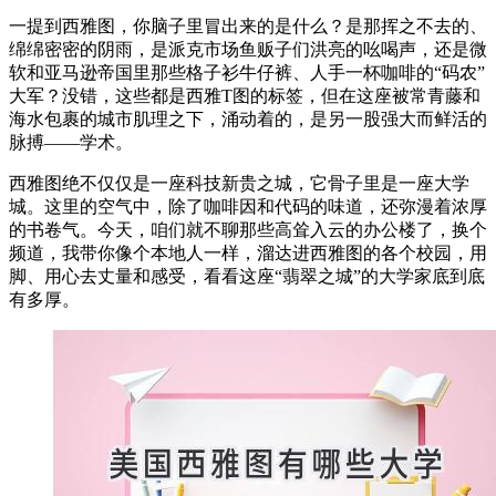
一提到西雅图，你脑子里冒出来的是什么？是那挥之不去的、
绵绵密密的阴雨，是派克市场鱼贩子们洪亮的吆喝声，还是微
软和亚马逊帝国里那些格子衫牛仔裤、人手一杯咖啡的“码农”
大军？没错，这些都是西雅T图的标签，但在这座被常青藤和
海水包裹的城市肌理之下，涌动着的，是另一股强大而鲜活的
脉搏——学术。
西雅图绝不仅仅是一座科技新贵之城，它骨子里是一座大学
城。这里的空气中，除了咖啡因和代码的味道，还弥漫着浓厚
的书卷气。今天，咱们就不聊那些高耸入云的办公楼了，换个
频道，我带你像个本地人一样，溜达进西雅图的各个校园，用
脚、用心去丈量和感受，看看这座“翡翠之城”的大学家底到底
有多厚。