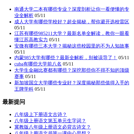
南通大学二本有哪些专业？深度剖析让你一看便懂的专
业全解析
05/11
成人大学有哪些学校好？超全揭秘，帮你避开选校雷区
05/11
江苏有哪些985211大学？最新名单全解读，教你一眼看
懂江苏高教实力
05/11
安微有哪些三本大学？揭秘这些校园里的不为人知故事
05/11
内蒙985大学有哪些？最新全解析，别被误导了！
05/11
cuba有哪些大学前八名
05/11
大学生金融比赛都有哪些？深挖那些你不得不知的顶级
赛事
05/11
新加坡国立大学哪些专业好？深度揭秘那些值得入手的
王牌学科
05/11
最新提问
八年级上下册语文古诗？
八年级上册语文第五单元生字词？
冀教版八年级上册语文必背古诗文？
八年级上册语文书第一课中心思想？