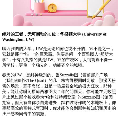
绝对的王者，无可撼动的C位：华盛顿大学 (University of
Washington, UW)
聊西雅图的大学，UW是无论如何也绕不开的。它不是之一，
它就是那个“唯一”的巨无霸。你要是问一个西雅图人“那所大
学”，十有八九指的就是UW。它的主校区，大到简直不像一
所学校，更像一个独立的、功能齐全的城镇。
春天的UW，是封神级别的。当Suzzallo图书馆前那片广场
（我们都叫它The Quad）的几十株吉野樱同时绽放，那漫天粉
雪的场景，毫不夸张，就是一场席卷全城的盛大狂欢，那种
美，能让你瞬间原谅西雅图大半年的阴雨天。你可能在无数照
片上见过那个被戏称为“哈利波特阅览室”的Suzzallo图书馆阅
览室，但只有当你亲自走进去，踩在吱呀作响的木地板上，仰
望那高耸的哥特式穹顶时，你才能体会到那种被知识和历史的
庄严感瞬间击中的震撼。