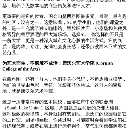
赫，培养了无数本地的商业精英和法律人才。
更重要的是它的位置。国会山是西雅图最多元、最潮、最有趣
的社区，没有之一。这意味着，SU的学生们，他们的课堂之
外，是一个充满了独立咖啡馆、黑胶唱片店、小剧场和各种风
格迥异的餐厅酒吧的巨大游乐场。选择SU，你选择的不只是
一所大学，更是一种深入城市文化心脏的生活方式。它的气
质，是内敛、专注、充满社会责任感，还带点波西米亚式的文
艺范儿。
为艺术而生，不疯魔不成活：康沃尔艺术学院 (Cornish
College of the Arts)
在西雅图，还有一群人，他们不关心代码，不追逐商业模型，
他们的世界由色彩、音符、光影和肢体构成。这群人的聚集
地，就是康沃尔艺术学院。
这是一所非常纯粹的艺术院校，坐落在市中心南联合湖
（South Lake Union）区域，周围就是亚马逊的总部大楼群。
这种极致的碰撞感，本身就很有戏剧性。康沃尔的校园就是它
的工作室、剧场和画廊。你路过时，可能随时会看到学生们在
排练现代舞，或者在墙上进行涂鸦创作。空气里仿佛都飘着松