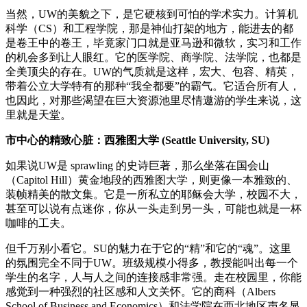
当然，UW的美貌之下，是它硬核到可怕的学术实力。计算机
科学（CS）和工程学院，那是神仙打架的地方，能进去的都
是卷王中的卷王，毕竟家门口就是亚马逊和微软，实习和工作
的机会多到让人眼红。它的医学院、商学院、法学院，也都是
全美顶尖的存在。UW的气质就是这样，宏大、包容、精英，
带着公立大学特有的那种“我全都要”的霸气。它适合所有人，
也因此，对那些渴望在巨大资源池里尽情遨游的学生来说，这
里就是天堂。
市中心的精致心脏：西雅图大学 (Seattle University, SU)
如果说UW是 sprawling 的史诗巨著，那么坐落在国会山
（Capitol Hill）黄金地段的西雅图大学，则更像一本雅致的、
装帧精美的散文集。它是一所私立的耶稣会大学，校园不大，
甚至可以说有点迷你，你从一头走到另一头，可能也就是一杯
咖啡的工夫。
但千万别小看它。SU的魅力在于它的“精”和它的“魂”。这里
的氛围完全不同于UW。班级规模小得多，教授能叫出每一个
学生的名字，人与人之间的连接感非常强。走在校园里，你能
感觉到一种强烈的社区感和人文关怀。它的商科（Albers
School of Business and Economics）和法学院在西北地区声名显