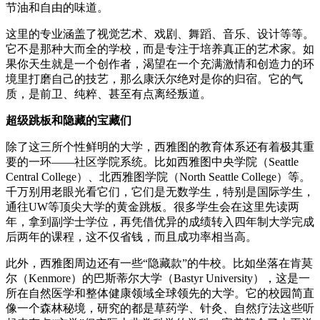
节油和自由的味道。
这里的专业涵盖了视觉艺术、戏剧、舞蹈、音乐、设计等等。
它不是那种大而全的学校，而是专注于培养真正的艺术家。如
果你天生就是一个创作者，渴望在一个充满激情和创造力的环
境里打磨自己的技艺，那么康沃尔绝对是你的归宿。它的气
质，是前卫、纯粹、甚至有点离经叛道。
超级跳板和隐藏的宝藏们
除了这三所个性鲜明的大学，西雅图的教育体系还有着极其重
要的一环——社区学院系统。比如西雅图中央学院（Seattle
Central College）、北西雅图学院（North Seattle College）等。
千万别用老眼光看它们，它们是无数学生，特别是国际学生，
通往UW等顶尖大学的黄金跳板。很多学生会在这里先读两
年，拿到副学士学位，再凭借优异的成绩转入四年制大学完成
后两年的课程，这不仅省钱，而且成功率相当高。
此外，西雅图周边还有一些“隐藏款”的牛校。比如坐落在肯莫
尔（Kenmore）的巴斯蒂尔大学（Bastyr University），这是一
所在自然医学和整体健康领域全球领先的大学。它的校园简直
像一个森林秘境，研究的都是草药学、针灸、自然疗法这些听