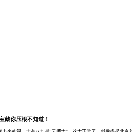
宝藏你压根不知道！
蹦出来的词，十有八九是“云师大”。这太正常了，就像提起北京