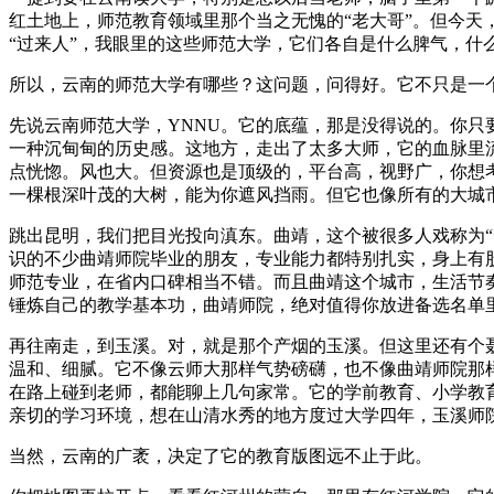
红土地上，师范教育领域里那个当之无愧的“老大哥”。但今
“过来人”，我眼里的这些师范大学，它们各自是什么脾气，什
所以，云南的师范大学有哪些？这问题，问得好。它不只是一
先说云南师范大学，YNNU。它的底蕴，那是没得说的。你
一种沉甸甸的历史感。这地方，走出了太多大师，它的血脉里
点恍惚。风也大。但资源也是顶级的，平台高，视野广，你想
一棵根深叶茂的大树，能为你遮风挡雨。但它也像所有的大城
跳出昆明，我们把目光投向滇东。曲靖，这个被很多人戏称为
识的不少曲靖师院毕业的朋友，专业能力都特别扎实，身上有
师范专业，在省内口碑相当不错。而且曲靖这个城市，生活节
锤炼自己的教学基本功，曲靖师院，绝对值得你放进备选名单
再往南走，到玉溪。对，就是那个产烟的玉溪。但这里还有个
温和、细腻。它不像云师大那样气势磅礴，也不像曲靖师院那
在路上碰到老师，都能聊上几句家常。它的学前教育、小学教
亲切的学习环境，想在山清水秀的地方度过大学四年，玉溪师
当然，云南的广袤，决定了它的教育版图远不止于此。