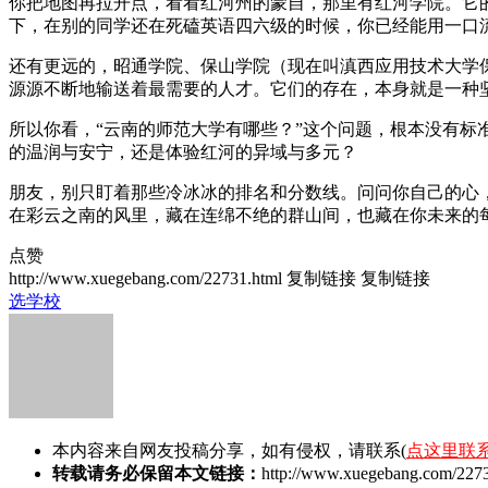
你把地图再拉开点，看看红河州的蒙自，那里有红河学院。它
下，在别的同学还在死磕英语四六级的时候，你已经能用一口
还有更远的，昭通学院、保山学院（现在叫滇西应用技术大学
源源不断地输送着最需要的人才。它们的存在，本身就是一种
所以你看，“云南的师范大学有哪些？”这个问题，根本没有
的温润与安宁，还是体验红河的异域与多元？
朋友，别只盯着那些冷冰冰的排名和分数线。问问你自己的心
在彩云之南的风里，藏在连绵不绝的群山间，也藏在你未来的
点赞
http://www.xuegebang.com/22731.html
复制链接
复制链接
选学校
本内容来自网友投稿分享，如有侵权，请联系(
点这里联
转载请务必保留本文链接：
http://www.xuegebang.com/2273