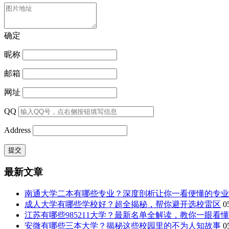
确定
昵称
邮箱
网址
QQ
Address
最新文章
南通大学二本有哪些专业？深度剖析让你一看便懂的专业
成人大学有哪些学校好？超全揭秘，帮你避开选校雷区
0
江苏有哪些985211大学？最新名单全解读，教你一眼看
安微有哪些三本大学？揭秘这些校园里的不为人知故事
0