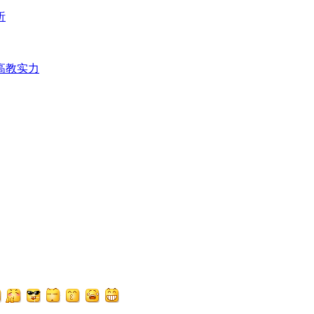
析
高教实力