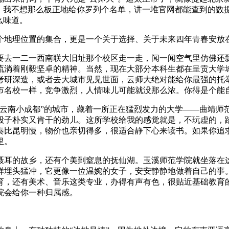
天，我不想那么板正地给你罗列个名单，讲一堆官网都能查到的数
么味道。
个地理位置的集合，更是一个关于选择、关于未来四年青春安放
只要去一二一西南联大旧址那个校区走一走，闻一闻空气里仿佛还
流淌着刚毅坚卓的精神。当然，现在大部分本科生都在呈贡大学
考研深造，或者去大城市见见世面，云师大绝对能给你最强的托
市名校一样，竞争激烈，人情味儿可能就没那么浓。你得是个能
“云南小成都”的城市，藏着一所正在猛烈发力的大学——曲靖师
股子朴实又肯干的劲儿。这所学校给我的感觉就是，不玩虚的，
奏比昆明慢，物价也亲切得多，很适合静下心来读书。如果你追求
里。
聂耳的故乡，还有个美到窒息的抚仙湖。玉溪师范学院就坐落在
样埋头猛冲，它更像一位温婉的女子，安安静静地做着自己的事
育，还有美术、音乐这类专业，办得有声有色，很贴近基础教育
院会给你一种归属感。