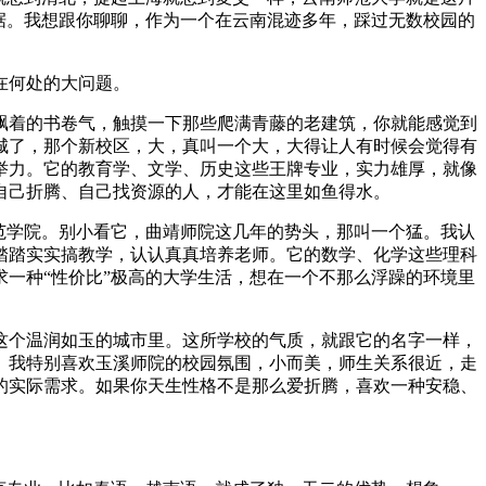
据。我想跟你聊聊，作为一个在云南混迹多年，踩过无数校园的
在何处的大问题。
飘着的书卷气，触摸一下那些爬满青藤的老建筑，你就能感觉到
城了，那个新校区，大，真叫一个大，大得让人有时候会觉得有
举力。它的教育学、文学、历史这些王牌专业，实力雄厚，就像
自己折腾、自己找资源的人，才能在这里如鱼得水。
范学院。别小看它，曲靖师院这几年的势头，那叫一个猛。我认
踏踏实实搞教学，认认真真培养老师。它的数学、化学这些理科
一种“性价比”极高的大学生活，想在一个不那么浮躁的环境里
这个温润如玉的城市里。这所学校的气质，就跟它的名字一样，
。我特别喜欢玉溪师院的校园氛围，小而美，师生关系很近，走
的实际需求。如果你天生性格不是那么爱折腾，喜欢一种安稳、