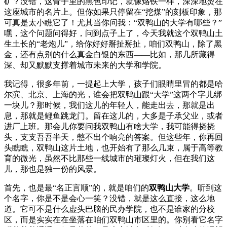
矿？没错，这骨子里的黑色印记，就像烙铁一样，深深地烫在
这座城市的名片上。但你如果只停留在“挖煤”的刻板印象，那
可真是太小瞧它了！尤其当你问我：“双鸭山的大学有哪些？”
嘿，这个问题问得好，问到点子上了，今天我就这个双鸭山土
生土长的“老炮儿”，给你好好掰扯掰扯，咱们双鸭山，除了黑
金，还有点别的什么真金白银的东西——比如，那几所藏得
深、却又默默支撑着城市未来的大学和学院。
我记得，很多年前，一提起上大学，孩子们眼睛里冒的都是哈
尔滨、北京、上海的光，谁会把双鸭山跟“大学”这两个字儿绑
一块儿？那时候，我们这儿的年轻人，能走出去，那就是出
息，那就是鲤鱼跳龙门。留在这儿的，大多是子承父业，或者
进厂上班。那会儿你要问我双鸭山有啥大学，我可能得挠挠
头，支支吾吾半天，憋不出个响亮的答案。但这些年，你再回
头瞧瞧，双鸭山这片土地，也开始有了那么几束，属于高等教
育的微光，虽然不比那些一线城市的璀璨灯火，但在我们这
儿，那也是独一份的风景。
首先，也是最“名正言顺”的，就是咱们的
双鸭山大学
。听到这
个名字，你是不是会心一笑？没错，就是这么直接，这么地
道。它可不是什么虚头巴脑的民办学院，也不是谁家的分校
区，而是实实在在坐落在咱们双鸭山市区里的。你别看它名字