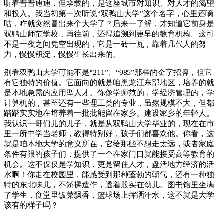
听着普普通通，但承载的，是这座城市对知识、对人才的渴望
和投入。我当初第一次听说“双鸭山大学”这个名字，心里还嘀
咕，咋就突然冒出来个大学了？后来一了解，才知道它前身是
双鸭山师范学校，再往前，还得追溯到更早的教育机构。这可
不是一夜之间凭空出现的，它是一砖一瓦，靠着几代人的努
力，慢慢积淀，慢慢生长出来的。
别看双鸭山大学可能不是“211”、“985”那样的金字招牌，但它
有它独特的价值。它面向的就是咱黑龙江东部地区，培养的就
是本地急需的应用型人才。你像学师范的，学经济管理的，学
计算机的，甚至还有一些理工类的专业，虽然规模不大，但都
踏踏实实地在培养着一批批能留在家乡、建设家乡的年轻人。
我认识一哥们儿的儿子，就是从双鸭山大学毕业的，现在在市
里一所中学当老师，教得特别好，孩子们都喜欢他。你看，这
就是咱本地大学的意义所在，它给那些不想走太远，或者家庭
条件有限的孩子们，提供了一个在家门口就能接受高等教育的
机会。这不仅仅是学知识，更是留住人才，盘活地方经济的活
水啊！你走在校园里，能感受到那种蓬勃的朝气，还有一种独
特的东北味儿，不矫揉造作，透着股实在劲儿。图书馆里坐满
了学生，食堂里饭菜飘香，篮球场上挥洒汗水，这不就是大学
该有的样子吗？