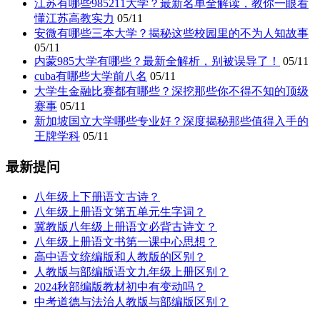
江苏有哪些985211大学？最新名单全解读，教你一眼看
懂江苏高教实力
05/11
安微有哪些三本大学？揭秘这些校园里的不为人知故事
05/11
内蒙985大学有哪些？最新全解析，别被误导了！
05/11
cuba有哪些大学前八名
05/11
大学生金融比赛都有哪些？深挖那些你不得不知的顶级
赛事
05/11
新加坡国立大学哪些专业好？深度揭秘那些值得入手的
王牌学科
05/11
最新提问
八年级上下册语文古诗？
八年级上册语文第五单元生字词？
冀教版八年级上册语文必背古诗文？
八年级上册语文书第一课中心思想？
高中语文统编版和人教版的区别？
人教版与部编版语文九年级上册区别？
2024秋部编版教材初中有变动吗？
中考道德与法治人教版与部编版区别？