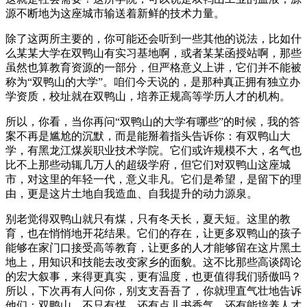
源不断地为这座城市输送着新鲜的技术力量。
除了这两所主要的，你可能还会听到一些其他的说法，比如什
么某某大学在双鸭山有实习基地啊，或者某某函授站啊，那些
虽然也算教育资源的一部分，但严格意义上讲，它们并不能被
称为“双鸭山的大学”。咱们今天说的，是那种真正拥有独立办
学资质，校址就在双鸭山，培养正规高等学历人才的机构。
所以，你看，当你再问“双鸭山的大学有哪些”的时候，我的答
案不再是尴尬的沉默，而是能掰着指头告诉你：有双鸭山大
学，有黑龙江煤炭职业技术学院。它们或许规模不大，名气也
比不上那些动辄几万人的超级学府，但它们对双鸭山这座城
市，对这里的年轻一代，意义非凡。它们是希望，是留下的理
由，更是这片土地自我造血、自我提升的动力源泉。
别老觉得双鸭山就只有煤，只有冬天长，夏天短。这里的教
育，也在悄悄地开花结果。它们的存在，让更多双鸭山的孩子
能够在家门口接受高等教育，让更多的人才能够留在这片黑土
地上，用知识和技能去改变家乡的面貌。这不比那些高谈阔论
的宏大叙事，来得更真实，更有温度，也更值得我们骄傲吗？
所以，下次再有人问你，别支支吾吾了，你就理直气壮地告诉
他们：双鸭山，不只有煤，还有点儿书香气，还有能培养人才