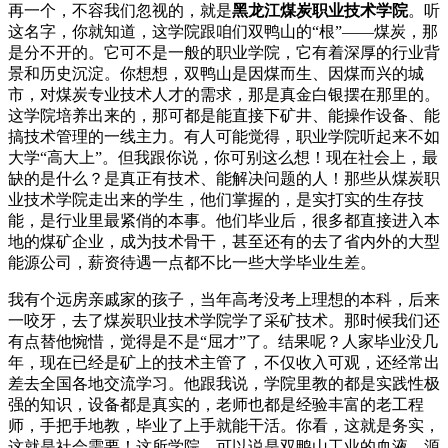
再一个，不容我们忽视的，就是
黑龙江煤炭职业技术学院
。听
这名字，你就知道，这学院跟咱们双鸭山的“根”——煤炭，那
是分不开的。它可不是一般的职业学院，它有着深厚的行业背
景和历史沉淀。你想想，双鸭山是因煤而生、因煤而兴的城
市，对煤炭专业技术人才的需求，那是真金白银摆在那里的。
这学院培养出来的，那可都是能直接下矿井、能操作设备、能
搞技术管理的一线主力。有人可能觉得，职业学院听起来不如
大学“高大上”。但我跟你说，你可别这么想！现在社会上，最
缺的是什么？是真正有技术、能解决问题的人！那些从煤炭职
业技术学院走出来的学生，他们掌握的，是实打实的生存技
能，是行业里最紧俏的本事。他们毕业后，很多都直接进入本
地的煤矿企业，成为技术骨干，甚至还有的去了省内外的大型
能源公司，薪资待遇一点都不比一些大学毕业生差。
我有个远房亲戚家的孩子，当年高考没考上理想的本科，后来
一咬牙，去了煤炭职业技术学院学了采矿技术。那时候我们还
有点替他惋惜，觉得是不是“屈才”了。结果呢？人家毕业没几
年，现在已经是矿上的技术主管了，不仅收入可观，还经常出
差去全国各地交流学习。他跟我说，学院里教的都是实践性极
强的知识，设备都是真实的，老师也都是经验丰富的老工程
师，手把手地教，毕业了上手就能干活。你看，这就是务实，
这就是社会需要！这所学院，可以说是双鸭山工业的血液，源