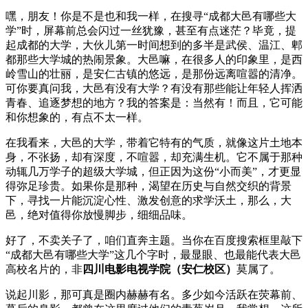
嘿，朋友！你是不是也和我一样，在搜寻“成都大邑有哪些大
学”时，屏幕前总会闪过一丝犹豫，甚至有点迷茫？毕竟，提
起成都的大学，大伙儿第一时间想到的多半是武侯、温江、郫
都那些大学城的热闹景象。大邑嘛，在很多人的印象里，是西
岭雪山的壮丽，是安仁古镇的悠远，是那份远离喧嚣的清净。
可你要真问我，大邑有没有大学？有没有那些能让年轻人挥洒
青春、追逐梦想的地方？我的答案是：当然有！而且，它可能
和你想象的，有点不太一样。
在我看来，大邑的大学，带着它特有的气质，就像这片土地本
身，不张扬，却有深度，不喧嚣，却充满生机。它不属于那种
动辄几万学子的超级大学城，但正因为这份“小而美”，才更显
得弥足珍贵。如果你是那种，渴望在历史与自然交织的背景
下，寻找一片能沉淀心性、激发创意的求学沃土，那么，大
邑，绝对值得你放慢脚步，细细品味。
好了，不卖关子了，咱们直奔主题。当你在百度搜索框里敲下
“成都大邑有哪些大学”这几个字时，最显眼、也最能代表大邑
高校名片的，非
四川电影电视学院（安仁校区）
莫属了。
说起川影，那可真是圈内赫赫有名。多少如今活跃在荧幕前、