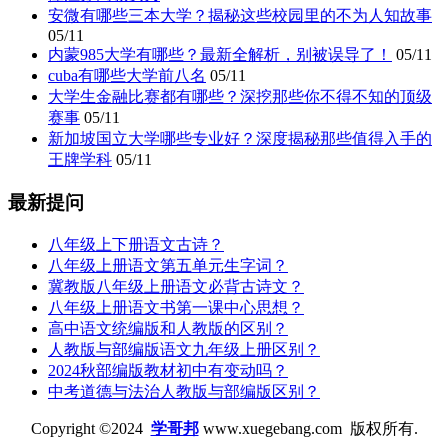
安微有哪些三本大学？揭秘这些校园里的不为人知故事
05/11
内蒙985大学有哪些？最新全解析，别被误导了！
05/11
cuba有哪些大学前八名
05/11
大学生金融比赛都有哪些？深挖那些你不得不知的顶级
赛事
05/11
新加坡国立大学哪些专业好？深度揭秘那些值得入手的
王牌学科
05/11
最新提问
八年级上下册语文古诗？
八年级上册语文第五单元生字词？
冀教版八年级上册语文必背古诗文？
八年级上册语文书第一课中心思想？
高中语文统编版和人教版的区别？
人教版与部编版语文九年级上册区别？
2024秋部编版教材初中有变动吗？
中考道德与法治人教版与部编版区别？
Copyright ©2024
学哥邦
www.xuegebang.com 版权所有.