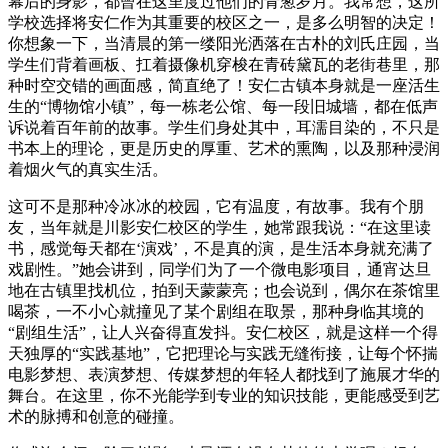
幕后的身影，都曾在这里度过他们的青葱岁月。我常想，这所
学校选择将安仁作为其重要的校区之一，是多么明智的决定！
你想象一下，当清晨的第一缕阳光洒落在古朴的刘氏庄园，当
学生们背着画板、扛着摄像机穿梭在青砖黛瓦的老街巷里，那
种时空交错的画面感，简直绝了！安仁古镇本身就是一座活生
生的“博物馆小镇”，每一栋老公馆、每一段旧城墙，都在低声
诉说着百年前的故事。学生们身处其中，耳濡目染的，不只是
书本上的理论，更是历史的厚重、艺术的熏陶，以及那种浸润
着烟火气的真实生活。
这可不是那种冷冰冰的校园，它有温度，有故事。我有个朋
友，当年就是川影安仁校区的学生，她常跟我说：“在这里读
书，感觉每天都在‘演戏’，不是真的演，是生活本身就充满了
戏剧性。”她会讲到，同学们为了一个微电影项目，通宵达旦
地在古镇里找机位，拍到天蒙蒙亮；也会说到，偶尔在茶馆里
喝茶，一不小心就撞见了某个剧组在取景，那种身临其境的
“剧组生活”，让人兴奋得直发抖。安仁校区，就是这样一个得
天独厚的“实践基地”，它把理论与实践无缝衔接，让每个怀揣
电影梦想、表演梦想、传媒梦想的年轻人都找到了施展才华的
舞台。在这里，你不光能学到专业的知识技能，更能感受到艺
术的脉搏和创意的碰撞。