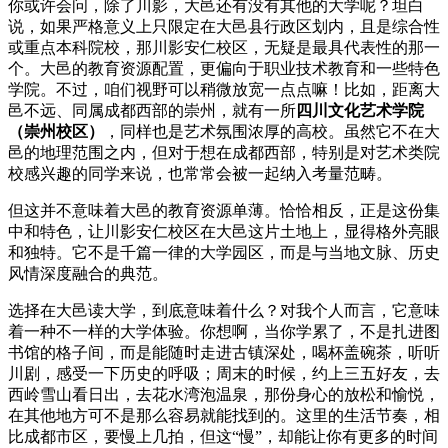
你或许会问，除了川影，大邑还有没有其他的大学呢？坦白
说，如果严格意义上只限定在大邑县行政区划内，且是综合性
或重点本科院校，那川影安仁校区，无疑是最具代表性的那一
个。大邑的教育资源配置，更偏向于职业技术教育和一些特色
学院。不过，咱们视野可以稍微放宽一点点嘛！比如，距离大
邑不远、同属成都西部的崇州，就有一所
四川文化艺术学院
（崇州校区）
，同样也是艺术氛围浓厚的高校。虽然它不在大
邑的地理范围之内，但对于想在成都西部，特别是对艺术类院
校感兴趣的同学来说，也常常会被一起纳入考量范畴。
但这并不意味着大邑的教育资源单薄。恰恰相反，正是这份集
中和特色，让川影安仁校区在大邑这片土地上，显得格外亮眼
和独特。它不是千篇一律的大学园区，而是与当地文脉、历史
风情深度融合的典范。
选择在大邑读大学，到底意味着什么？对我个人而言，它意味
着一种不一样的大学体验。你想啊，当你学累了，不是扎进图
书馆的格子间，而是能随时走进古镇深处，喝杯盖碗茶，听听
川剧，感受一下历史的呼吸；周末的时候，约上三五好友，去
西岭雪山看日出，去花水湾泡温泉，那份身心的放松和愉悦，
在其他地方可不是那么容易就能找到的。这里的生活节奏，相
比成都市区，要慢上几拍，但这“慢”，却能让你有更多的时间