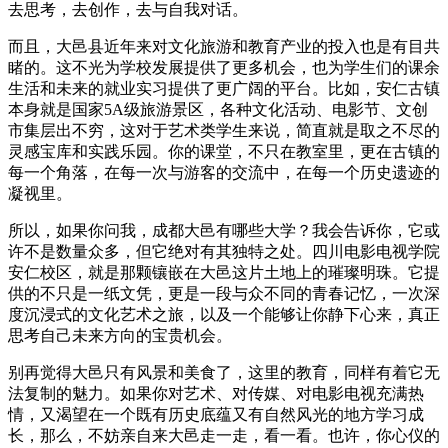
去思考，去创作，去与自我对话。
而且，大邑县近年来对文化旅游和教育产业的投入也是有目共
睹的。这不光为学校发展提供了更多机会，也为学生们的课余
生活和未来的就业实习提供了更广阔的平台。比如，安仁古镇
本身就是国家5A级旅游景区，各种文化活动、电影节、文创
市集层出不穷，这对于艺术类学生来说，简直就是取之不尽的
灵感宝库和实践乐园。你的课堂，不只在教室里，更在古镇的
每一个角落，在每一次与游客的交流中，在每一个历史遗迹的
凝视里。
所以，如果你问我，成都大邑有哪些大学？我会告诉你，它或
许不是数量众多，但它绝对有其独特之处。四川电影电视学院
安仁校区，就是那颗镶嵌在大邑这片土地上的璀璨明珠。它提
供的不只是一纸文凭，更是一段与众不同的青春记忆，一次深
度沉浸式的文化艺术之旅，以及一个能够让你静下心来，真正
思考自己未来方向的宝贵机会。
别再觉得大邑只有风景和美食了，这里的教育，同样有着它无
法复制的魅力。如果你对艺术、对传媒、对电影电视充满热
情，又渴望在一个既有历史底蕴又有自然风光的地方学习成
长，那么，不妨亲自来大邑走一走，看一看。也许，你心仪的