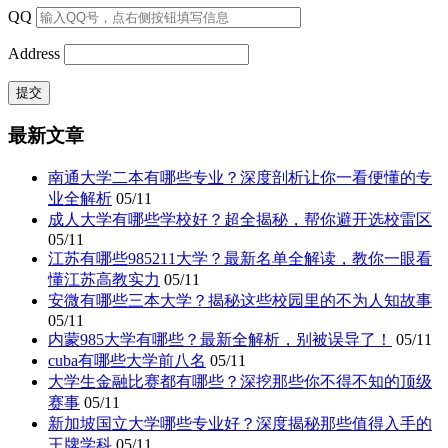
QQ
Address
最新文章
南通大学二本有哪些专业？深度剖析让你一看便懂的专
业全解析
05/11
成人大学有哪些学校好？超全揭秘，帮你避开选校雷区
05/11
江苏有哪些985211大学？最新名单全解读，教你一眼看
懂江苏高教实力
05/11
安微有哪些三本大学？揭秘这些校园里的不为人知故事
05/11
内蒙985大学有哪些？最新全解析，别被误导了！
05/11
cuba有哪些大学前八名
05/11
大学生金融比赛都有哪些？深挖那些你不得不知的顶级
赛事
05/11
新加坡国立大学哪些专业好？深度揭秘那些值得入手的
王牌学科
05/11