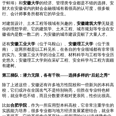
于蚌埠）和
安徽大学
的经济、管理类专业都是不错的选择。安
财大在安徽省内的财会金融领域有着很高的认可度，很多银
行、会计师事务所都有它的毕业生。
对建筑设计、土木工程等领域有兴趣的，
安徽建筑大学
无疑是
你的理想学府。它的建筑学、土木工程、城市规划等专业在安
徽省内是数一数二的，为安徽的城市建设贡献了大量人才。
还有
安徽工业大学
（位于马鞍山）、
安徽理工大学
（位于淮
南），这两所都是以工科见长，在各自的专业领域都有非常强
的实力。安徽工业大学的冶金工程、材料科学与工程等专业历
史悠久；安徽理工大学则在采矿工程、安全科学与工程方面颇
有建树。
第三梯队：潜力无限，各有千秋——选择多样的“后起之秀”
除了上述这些，安徽还有许多地方性院校和一些新兴的本科高
校，它们或许在全国名气不是特别响亮，但胜在专业特色鲜
明，就业率也不错，而且分数要求相对更亲民，性价比很高。
比如
合肥学院
，作为一所应用型本科高校，它非常注重学生的
实践能力培养，很多专业都与地方经济发展紧密结合，就业率