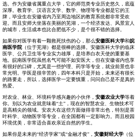
选。作为安徽省属重点大学，它的师范类专业历史悠久，底蕴
深厚。教育学、汉语言文学、数学、物理等专业都是它的王
牌，毕业生在安徽省内乃至周边地区的教育系统都非常受欢
迎。而且安师大坐落在美丽的芜湖，一个经济发达、风景宜人
的城市，生活成本也比合肥低不少，是个很不错的选择。
如果你对医学有着一颗救死扶伤的心，那么
安徽医科大学
和
皖
南医学院
（位于芜湖）都是很棒的选择。安徽医科大学的临床
医学、公共卫生等专业实力雄厚，是培养白衣天使的重要基
地。皖南医学院虽然名气可能不如安医大，但在安徽省内也享
有很好的口碑，尤其是一些护理、药学等专业，就业前景也非
常光明。学医是很辛苦的，四年本科只是开始，未来还有很长
的路要走，所以，选择医学一定要慎重，问问自己是不是真的
热爱。
对农业、林业、环境科学感兴趣的小伙伴，
安徽农业大学
等着
你。别以为农业就意味着“土”，现在的智慧农业、生物技术可
是高精尖的领域。安农大在这些方面做得非常出色，特别是茶
叶科学、动物医学等专业，在全国都有一定影响力。而且校园
环境优美，非常适合喜欢亲近自然的学生。
如果你是未来的“经济学家”或“金融才俊”，
安徽财经大学
（位