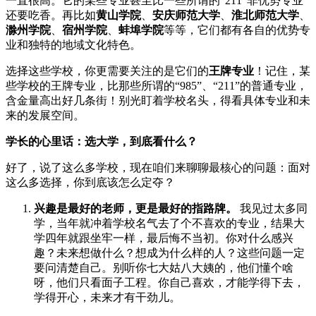
一直很高。它的某些专业甚至比一些所谓的“211”非优势专业
还要吃香。再比如
黄山学院
、
安庆师范大学
、
淮北师范大学
、
滁州学院
、
宿州学院
、
蚌埠学院
等等，它们都有各自的优势专
业和独特的地域文化特色。
选择这些学校，你更需要关注的是它们的
王牌专业
！记住，某
些学校的王牌专业，比那些所谓的“985”、“211”的普通专业，
含金量高出好几条街！别光盯着学校名头，得看具体专业和未
来的发展空间。
学长的心里话：选大学，到底看什么？
好了，说了这么多学校，现在咱们来聊聊最核心的问题：面对
这么多选择，你到底该怎么定夺？
兴趣是最好的老师，更是最好的指路牌。
我见过太多同
学，当年就冲着学校名气去了个不喜欢的专业，结果大
学四年就跟坐牢一样，最后悔不当初。你对什么感兴
趣？未来想做什么？想成为什么样的人？这些问题一定
要问清楚自己。别听你七大姑八大姨的，他们懂个啥
呀，他们只看面子工程。你自己喜欢，才能学得下去，
学得开心，未来才有干劲儿。