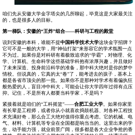
咱们先从安徽大学金字塔尖的几所聊起，毕竟这是大家最关注
的，也是很多人的目标。
第一梯队：安徽的“王炸”组合——科研与工程的殿堂
说到安徽的本科，谁能不提
中国科学技术大学
这块金字招牌？
它可不是一般的大学，用“神仙打架”来形容它的学术氛围一点
不为过。如果你是对科研有着极致追求的“学霸”，对物理、化
学、计算机、生命科学这些基础学科抱有浓厚兴趣，并且做好
了未来深造、投身前沿科学的准备，那中科大绝对是你的梦中
情校。但说真的，它真的太“卷”了，能考进去的孩子，基本上
都是各省市顶尖的那一批。如果你不是那种对学术有着偏执狂
般热爱的人，盲目冲中科大，可能会让你大学四年过得有点压
抑。记住，不是所有人都要当科学家，不是吗？
紧接着就是咱们的“工科摇篮”——
合肥工业大学
。如果你家里
有长辈是工程师，或者你从小就喜欢捣鼓机器、对各种工程技
术充满好奇，那么合工大绝对值得你重点考虑。它的机械、电
气、材料、计算机等专业在全国都是响当当的。这里出来的学
生，动手能力强，就业前景广阔，很多都是各大企业争抢的香