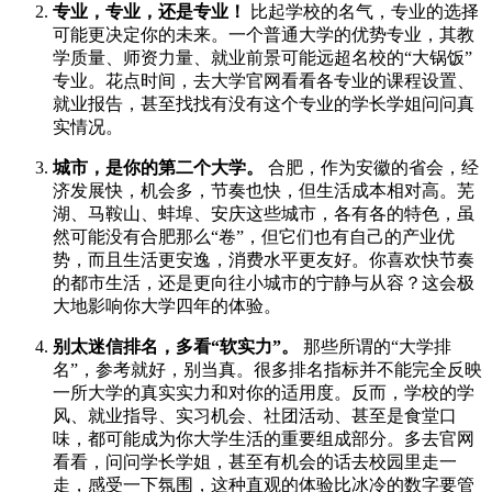
专业，专业，还是专业！
比起学校的名气，专业的选择
可能更决定你的未来。一个普通大学的优势专业，其教
学质量、师资力量、就业前景可能远超名校的“大锅饭”
专业。花点时间，去大学官网看看各专业的课程设置、
就业报告，甚至找找有没有这个专业的学长学姐问问真
实情况。
城市，是你的第二个大学。
合肥，作为安徽的省会，经
济发展快，机会多，节奏也快，但生活成本相对高。芜
湖、马鞍山、蚌埠、安庆这些城市，各有各的特色，虽
然可能没有合肥那么“卷”，但它们也有自己的产业优
势，而且生活更安逸，消费水平更友好。你喜欢快节奏
的都市生活，还是更向往小城市的宁静与从容？这会极
大地影响你大学四年的体验。
别太迷信排名，多看“软实力”。
那些所谓的“大学排
名”，参考就好，别当真。很多排名指标并不能完全反映
一所大学的真实实力和对你的适用度。反而，学校的学
风、就业指导、实习机会、社团活动、甚至是食堂口
味，都可能成为你大学生活的重要组成部分。多去官网
看看，问问学长学姐，甚至有机会的话去校园里走一
走，感受一下氛围，这种直观的体验比冰冷的数字要管