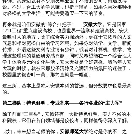
饽饽。我身边就有不少朋友毕业去了不错的公司，待遇没得
说。不过，合工大的学风嘛，也挺严谨的，如果你喜欢那种相
对轻松的大学生活，可能需要适应一下它的节奏。
再来就是咱们安徽的“综合扛把子”——
安徽大学
。它是国家
“211工程”重点建设高校，也是世界一流学科建设高校。安大
最吸引人的地方，除了综合实力强劲外，更在于它浓厚的人文
气息和相对宽松自由的学习环境。如果你对法学、文学、新闻
传播、外语这些文科专业情有独钟，或者对计算机、数学、物
理这些理科的基础研究感兴趣，同时又希望能在一个综合性大
学里体验多元的文化生活，安大无疑是个好选择。我当年去安
大玩的时候，就被它那股子沉静又充满活力的氛围给迷住了，
校园里的银杏叶一黄，那简直就是一幅画。
这三所，基本上是冲刺安徽本科的首选，但分数要求也是最高
的。
第二梯队：特色鲜明，专业扎实——各行各业的“主力军”
除了前面“三巨头”，安徽还有一大批特色鲜明、实力不俗的本
科院校，它们在各自领域都是佼佼者，同样值得你深入了解。
比如，未来想当老师的你，
安徽师范大学
绝对是你的不二之