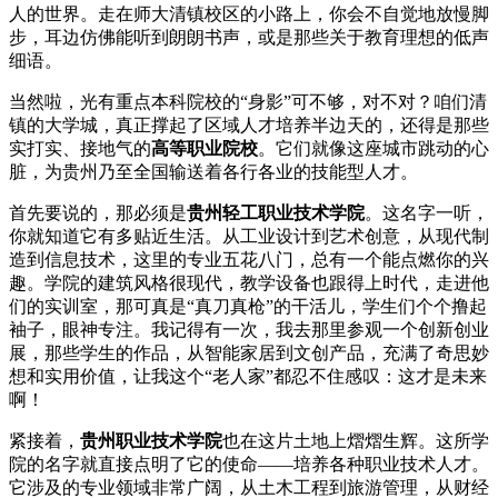
人的世界。走在师大清镇校区的小路上，你会不自觉地放慢脚
步，耳边仿佛能听到朗朗书声，或是那些关于教育理想的低声
细语。
当然啦，光有重点本科院校的“身影”可不够，对不对？咱们清
镇的大学城，真正撑起了区域人才培养半边天的，还得是那些
实打实、接地气的
高等职业院校
。它们就像这座城市跳动的心
脏，为贵州乃至全国输送着各行各业的技能型人才。
首先要说的，那必须是
贵州轻工职业技术学院
。这名字一听，
你就知道它有多贴近生活。从工业设计到艺术创意，从现代制
造到信息技术，这里的专业五花八门，总有一个能点燃你的兴
趣。学院的建筑风格很现代，教学设备也跟得上时代，走进他
们的实训室，那可真是“真刀真枪”的干活儿，学生们个个撸起
袖子，眼神专注。我记得有一次，我去那里参观一个创新创业
展，那些学生的作品，从智能家居到文创产品，充满了奇思妙
想和实用价值，让我这个“老人家”都忍不住感叹：这才是未来
啊！
紧接着，
贵州职业技术学院
也在这片土地上熠熠生辉。这所学
院的名字就直接点明了它的使命——培养各种职业技术人才。
它涉及的专业领域非常广阔，从土木工程到旅游管理，从财经