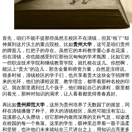
首先，咱们不能不提那些虽然主校区不在清镇，但其“枝丫”却
伸展到这片沃土的重点院校。比如
贵州大学
，这可是咱们贵州
的牌面儿，扛把子的存在。虽然它的本科教学重心多在花溪，
但在清镇，你也能感受到它那份沉甸甸的学术氛围，比如它的
一些职业技术学院和继续教育学院，就扎根在这儿。你想啊，
能沾上“贵大”的边儿，那含金量和师资力量，自然是没得说。
很多时候，清镇校区的学子们，也共享着贵大这块金字招牌带
来的光环，他们的课程设置、教学理念，都带着那种名校的印
记。我在那里遇到过几个孩子，他们聊起自己的课程，眼里都
闪着光，那种对知识的渴求，让人看着都觉得青春真好。
再比如
贵州师范大学
，这所为贵州培养了无数园丁的摇篮，同
样在清镇播撒了种子。师大的清镇校区，虽然可能没有宝山、
花溪那么人头攒动，但它那种内敛而深厚的文科气息，却渗透
在校园的每一个角落。这里的学生，眼神里总带着一股子温柔
和坚韧，也许他们未来就站在三尺讲台之上，用知识点亮更多