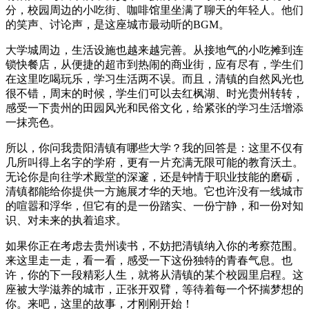
分，校园周边的小吃街、咖啡馆里坐满了聊天的年轻人。他们
的笑声、讨论声，是这座城市最动听的BGM。
大学城周边，生活设施也越来越完善。从接地气的小吃摊到连
锁快餐店，从便捷的超市到热闹的商业街，应有尽有，学生们
在这里吃喝玩乐，学习生活两不误。而且，清镇的自然风光也
很不错，周末的时候，学生们可以去红枫湖、时光贵州转转，
感受一下贵州的田园风光和民俗文化，给紧张的学习生活增添
一抹亮色。
所以，你问我贵阳清镇有哪些大学？我的回答是：这里不仅有
几所叫得上名字的学府，更有一片充满无限可能的教育沃土。
无论你是向往学术殿堂的深邃，还是钟情于职业技能的磨砺，
清镇都能给你提供一方施展才华的天地。它也许没有一线城市
的喧嚣和浮华，但它有的是一份踏实、一份宁静，和一份对知
识、对未来的执着追求。
如果你正在考虑去贵州读书，不妨把清镇纳入你的考察范围。
来这里走一走，看一看，感受一下这份独特的青春气息。也
许，你的下一段精彩人生，就将从清镇的某个校园里启程。这
座被大学滋养的城市，正张开双臂，等待着每一个怀揣梦想的
你。来吧，这里的故事，才刚刚开始！