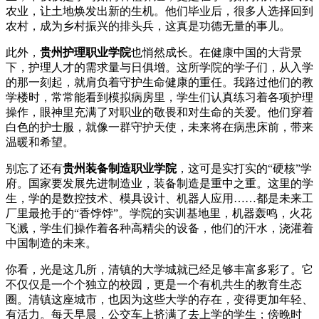
农业，让土地焕发出新的生机。他们毕业后，很多人选择回到
农村，成为乡村振兴的排头兵，这真是功德无量的事儿。
此外，
贵州护理职业学院
也悄然成长。在健康中国的大背景
下，护理人才的需求量与日俱增。这所学院的学子们，从入学
的那一刻起，就肩负着守护生命健康的重任。我路过他们的教
学楼时，常常能看到模拟病房里，学生们认真练习着各项护理
操作，眼神里充满了对职业的敬畏和对生命的关爱。他们穿着
白色的护士服，就像一群守护天使，未来将在病患床前，带来
温暖和希望。
别忘了还有
贵州装备制造职业学院
，这可是实打实的“硬核”学
府。国家要发展先进制造业，装备制造是重中之重。这里的学
生，学的是数控技术、模具设计、机器人应用……都是未来工
厂里最抢手的“香饽饽”。学院的实训基地里，机器轰鸣，火花
飞溅，学生们操作着各种高精尖的设备，他们的汗水，浇灌着
中国制造的未来。
你看，光是这几所，清镇的大学城就已经足够丰富多彩了。它
不仅仅是一个个独立的校园，更是一个有机共生的教育生态
圈。清镇这座城市，也因为这些大学的存在，变得更加年轻、
有活力。每天早晨，公交车上挤满了去上学的学生；傍晚时