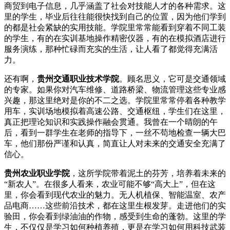
商贸到电子信息，几乎涵盖了社会对技能人才的各种需求。这
里的学生，毕业后往往能很快找到自己的位置，因为他们学到
的都是社会紧缺的实用技能。学院里常常能看到穿着不同工装
的学生，有的在实训基地操作精密仪器，有的在模拟酒店进行
服务演练，那种忙碌而充实的生活，让人看了都觉得充满活
力。
还有啊，
贵州交通职业技术学院
。顾名思义，它可是交通领域
的专家。如果你对汽车维修、道路桥梁、物流管理这些专业感
兴趣，那这里绝对是你的不二之选。学院里常常停着各种教学
用车，实训场地模拟着高速公路、交通枢纽，学生们在这里，
真正把理论知识和实践操作融会贯通。我曾在一个晴朗的午
后，看到一群学生在老师的指导下，一丝不苟地检查一辆大巴
车，他们那份严谨和认真，简直让人对未来的交通安全充满了
信心。
贵州农业职业学院
，这所学院带着泥土的芬芳，培养着未来的
“新农人”。在很多人看来，农业可能不够“高大上”，但在这
里，你会看到现代农业的魅力。无人机植保、智能温室、农产
品电商……这些前沿技术，都在这里生根发芽。走进他们的实
验田，你会看到绿油油的作物，感受到生命的蓬勃。这里的学
生，不仅仅是学习如何种植养殖，更是在学习如何用科技武装