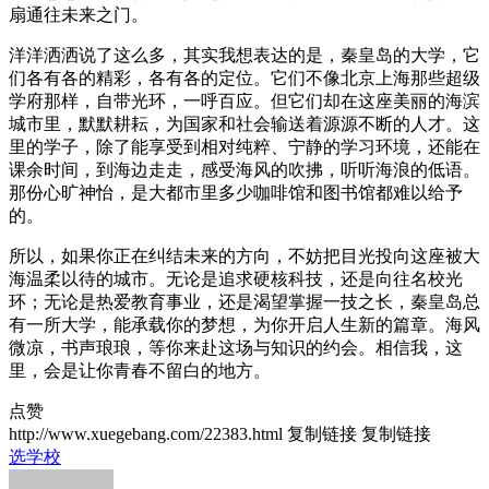
扇通往未来之门。
洋洋洒洒说了这么多，其实我想表达的是，秦皇岛的大学，它
们各有各的精彩，各有各的定位。它们不像北京上海那些超级
学府那样，自带光环，一呼百应。但它们却在这座美丽的海滨
城市里，默默耕耘，为国家和社会输送着源源不断的人才。这
里的学子，除了能享受到相对纯粹、宁静的学习环境，还能在
课余时间，到海边走走，感受海风的吹拂，听听海浪的低语。
那份心旷神怡，是大都市里多少咖啡馆和图书馆都难以给予
的。
所以，如果你正在纠结未来的方向，不妨把目光投向这座被大
海温柔以待的城市。无论是追求硬核科技，还是向往名校光
环；无论是热爱教育事业，还是渴望掌握一技之长，秦皇岛总
有一所大学，能承载你的梦想，为你开启人生新的篇章。海风
微凉，书声琅琅，等你来赴这场与知识的约会。相信我，这
里，会是让你青春不留白的地方。
点赞
http://www.xuegebang.com/22383.html
复制链接
复制链接
选学校