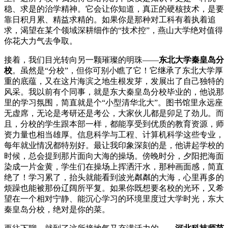
稳、求是的治学精神。它会让你知道，真正的硬核技术，是要
靠日积月累、精益求精的。如果你是那种对工科有着执着追
求，渴望在某个领域深耕细作的“技术控”，燕山大学绝对值得
你花大力气去争取。
接着，我们目光转向另一颗璀璨的明珠——
东北大学秦皇岛分
校
。虽然是“分校”，但你可别小瞧了它！它继承了东北大学厚
重的底蕴，又在这片海滨之地生根发芽，发展出了自己独特的
风采。我以前有个同事，就是东大秦皇岛分校毕业的，他说那
里的学习氛围，简直就是个“小型清华北大”。图书馆里永远座
无虚席，无论是考研还是考公，大家伙儿都是卯足了劲儿。而
且，分校的学生跟本部一样，都能享受到优质的教育资源，师
资力量也相当雄厚。信息科学与工程、计算机科学这些专业，
每年就业情况都特别好。最让我印象深刻的是，他讲起学校的
时候，总会提到那片面向大海的操场。傍晚时分，夕阳把海面
染成一片金黄，学生们在操场上挥洒汗水，那种画面感，简直
绝了！学习累了，抬头就能看到波光粼粼的大海，心里再多的
烦躁也能被那份辽阔所平复。如果你既想要名校的光环，又希
望在一个相对宁静、能沉心学习的环境里度过大学时光，东大
秦皇岛分校，绝对是你的菜。