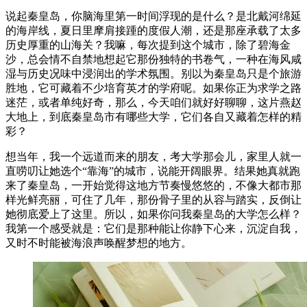
说起秦皇岛，你脑海里第一时间浮现的是什么？是北戴河绵延
的海岸线，夏日里摩肩接踵的度假人潮，还是那座承载了太多
历史厚重的山海关？我嘛，每次提到这个城市，除了碧海金
沙，总会情不自禁地想起它那份独特的书卷气，一种在海风咸
湿与历史况味中浸润出的学术氛围。别以为秦皇岛只是个旅游
胜地，它可藏着不少培育英才的学府呢。如果你正为求学之路
迷茫，或者单纯好奇，那么，今天咱们就好好聊聊，这片燕赵
大地上，到底秦皇岛市有哪些大学，它们各自又藏着怎样的精
彩？
想当年，我一个远道而来的朋友，考大学那会儿，家里人就一
直唠叨让她选个“靠海”的城市，说能开阔眼界。结果她真就跑
来了秦皇岛，一开始觉得这地方节奏慢悠悠的，不像大都市那
样光鲜亮丽，可住了几年，那份骨子里的从容与踏实，反倒让
她彻底爱上了这里。所以，如果你问我秦皇岛的大学怎么样？
我第一个感受就是：它们是那种能让你静下心来，沉淀自我，
又时不时能被海浪声唤醒梦想的地方。