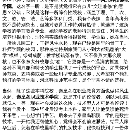
再往下聊，就到了这所接地气又充满活力的——
河北科技师范
学院
。这名字一听，是不是就觉得它有点儿“文理兼修”的意
思？没错，它就是这样一所综合性院校，涵盖了理、工、农、
文、教、管、法、艺等多学科门类。我有个表妹，当年高考分
数不是特别突出，但她对教育工作特别有热情，就选择了这所
学校的学前教育专业。她说学校的老师特别负责任，对学生的
培养也很用心，理论与实践结合得很紧密。毕业后，她在当地
一所幼儿园工作，干得风生水起，现在已经是园里的骨干了。
科师学院的校园，那种感觉特别像我们从小到大都熟悉的“大
学”模样，绿树成荫，教学楼错落有致。它不像燕大那么硬
核，也不像东大分校那么“卷”，它更像是一个温润的摇篮，给
各种不同兴趣和特长的学生提供了一个成长的平台。如果你对
师范类、农科类或者一些应用型专业感兴趣，又希望有个稳扎
稳打的学习环境，河北科技师范学院，是个非常不错的选择。
当然，除了这些本科院校，秦皇岛在职业教育方面也做得风生
水起。
秦皇岛职业技术学院
，就是其中的佼佼者。别以为职院
就低人一等，现在社会发展这么快，技术型人才可是香饽饽！
我有个发小，高中毕业后没考上本科，家里人让他复读他死活
不乐意，一心想学门手艺。后来去了秦皇岛职院，学的是数控
技术。一开始我还替他担心，觉得会不会前途渺茫。结果人家
毕业后，凭着在学校里学到的扎实技术，很快就找到了一份体