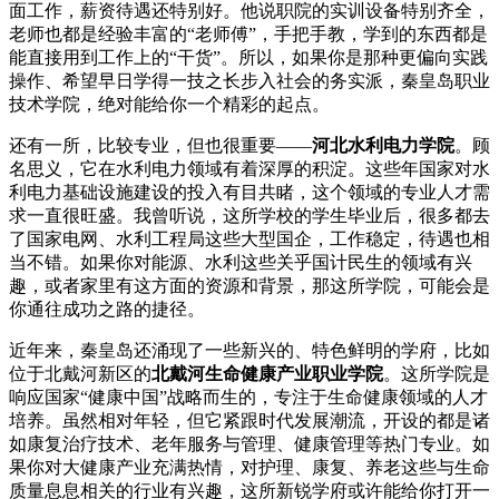
面工作，薪资待遇还特别好。他说职院的实训设备特别齐全，
老师也都是经验丰富的“老师傅”，手把手教，学到的东西都是
能直接用到工作上的“干货”。所以，如果你是那种更偏向实践
操作、希望早日学得一技之长步入社会的务实派，秦皇岛职业
技术学院，绝对能给你一个精彩的起点。
还有一所，比较专业，但也很重要——
河北水利电力学院
。顾
名思义，它在水利电力领域有着深厚的积淀。这些年国家对水
利电力基础设施建设的投入有目共睹，这个领域的专业人才需
求一直很旺盛。我曾听说，这所学校的学生毕业后，很多都去
了国家电网、水利工程局这些大型国企，工作稳定，待遇也相
当不错。如果你对能源、水利这些关乎国计民生的领域有兴
趣，或者家里有这方面的资源和背景，那这所学院，可能会是
你通往成功之路的捷径。
近年来，秦皇岛还涌现了一些新兴的、特色鲜明的学府，比如
位于北戴河新区的
北戴河生命健康产业职业学院
。这所学院是
响应国家“健康中国”战略而生的，专注于生命健康领域的人才
培养。虽然相对年轻，但它紧跟时代发展潮流，开设的都是诸
如康复治疗技术、老年服务与管理、健康管理等热门专业。如
果你对大健康产业充满热情，对护理、康复、养老这些与生命
质量息息相关的行业有兴趣，这所新锐学府或许能给你打开一