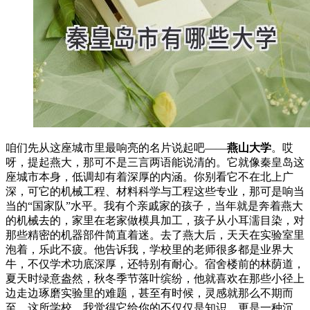
咱们先从这座城市里最响亮的名片说起吧——
燕山大学
。哎
呀，提起燕大，那可不是三言两语能说清的。它就像秦皇岛这
座城市本身，低调却有着深厚的内涵。你别看它不在北上广
深，可它的机械工程、材料科学与工程这些专业，那可是响当
当的“国家队”水平。我有个亲戚家的孩子，当年就是奔着燕大
的机械去的，家里在老家做模具加工，孩子从小耳濡目染，对
那些精密的机器部件简直着迷。去了燕大后，天天在实验室里
泡着，乐此不疲。他告诉我，学校里的老师很多都是业界大
牛，不仅学术功底深厚，还特别有耐心。宿舍楼前的林荫道，
夏天时绿意盎然，秋冬季节落叶缤纷，他就喜欢在那些小径上
边走边琢磨实验里的难题，甚至有时候，灵感就那么不期而
至。这所学校，我觉得它给你的不仅仅是知识，更是一种沉