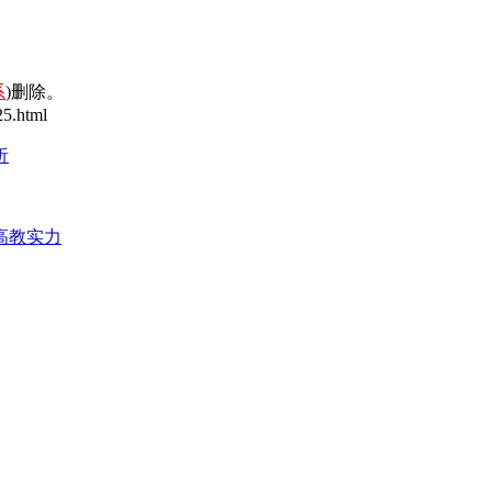
系
)删除。
5.html
析
高教实力