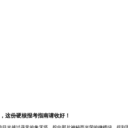
大，这份硬核报考指南请收好！
的目光越过寻常的象牙塔，投向那片神秘而光荣的橄榄绿。提到