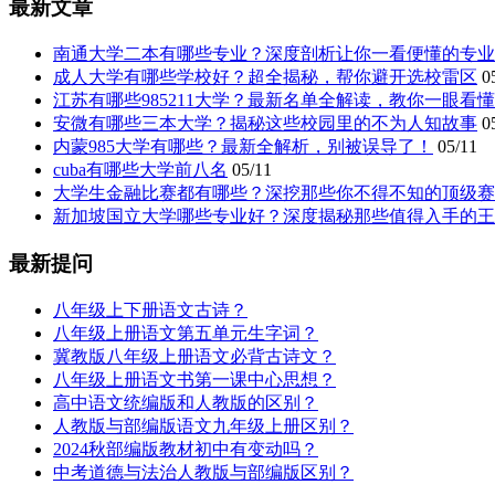
最新文章
南通大学二本有哪些专业？深度剖析让你一看便懂的专业
成人大学有哪些学校好？超全揭秘，帮你避开选校雷区
0
江苏有哪些985211大学？最新名单全解读，教你一眼看
安微有哪些三本大学？揭秘这些校园里的不为人知故事
0
内蒙985大学有哪些？最新全解析，别被误导了！
05/11
cuba有哪些大学前八名
05/11
大学生金融比赛都有哪些？深挖那些你不得不知的顶级赛
新加坡国立大学哪些专业好？深度揭秘那些值得入手的王
最新提问
八年级上下册语文古诗？
八年级上册语文第五单元生字词？
冀教版八年级上册语文必背古诗文？
八年级上册语文书第一课中心思想？
高中语文统编版和人教版的区别？
人教版与部编版语文九年级上册区别？
2024秋部编版教材初中有变动吗？
中考道德与法治人教版与部编版区别？