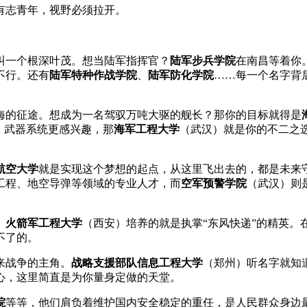
有志青年，视野必须拉开。
叫一个根深叶茂。想当陆军指挥官？
陆军步兵学院
在南昌等着你
不行。还有
陆军特种作战学院
、
陆军防化学院
……每一个名字背
海的征途。想成为一名驾驭万吨大驱的舰长？那你的目标就得是
、武器系统更感兴趣，那
海军工程大学
（武汉）就是你的不二之
航空大学
就是实现这个梦想的起点，从这里飞出去的，都是未来
工程、地空导弹等领域的专业人才，而
空军预警学院
（武汉）则
。
火箭军工程大学
（西安）培养的就是执掌“东风快递”的精英
不了的。
来战争的主角。
战略支援部队信息工程大学
（郑州）听名字就知
心，这里简直是为你量身定做的天堂。
院
等等，他们肩负着维护国内安全稳定的重任，是人民群众身边