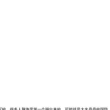
军校，很多人脑海里第一个蹦出来的，可能就是大名鼎鼎的国防