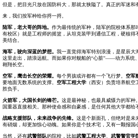
但是，把目光只放在国防科大，那就太狭隘了。真正的军迷和
来，我们按军种给你捋一捋。
陆军，老大哥的阵地。
作为最传统的军种，陆军的院校体系那
有校区）就是工程师的摇篮，从坦克装甲到通信工程，硬核得
美结合。
海军，驶向深蓝的梦想。
我一直觉得海军特别浪漫，是星辰大
这里走出，踏浪远航。而如果你对舰船的“心脏”——动力系统
翱翔长空。
空军，鹰击长空的荣耀。
每个男孩或许都有一个飞行梦。
空军
要地面无数系统的支撑。
空军工程大学
（西安）负责培养航空
胜负手。
火箭军，大国长剑的锋芒。
这是最神秘，也最具威慑力的军种
国重器直接相关。那种使命感和自豪感，是任何其他大学都给
战略支援部队，未来战争的先锋。
这是个新面孔，但绝对是未
有硝烟，却更加惊心动魄。如果你是个技术宅，又有一颗报国
当然，还有
武警部队
的院校，比如
武警工程大学
、
武警警官学