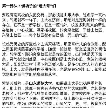
第一梯队：镇场子的“老大哥”们
要说济南高校的头把交椅，那必须是
山东大学
。这名字一亮出
来，气场就不一样了。山大在济南，那绝对是定海神针一样的
存在。它不是一所学校，它是一座“城”。校区多到刚来的新生
会迷路，中心校区、洪家楼校区、趵突泉校区、千佛山校区、
兴隆山校区……每个校区都有自己独一无二的气质。
想感受历史的厚重感？去洪家楼吧，那座哥特式的老教堂，配
上周围爬满藤蔓的教学楼，随便一拍就是一张文艺复兴的明信
片。想学医？那趵突泉校区就是你的圣地，出门就是天下第一
泉，灵气都比别处足。中心校区则是山大的心脏，宽阔的梧桐
大道，阳光透过树叶洒下的斑驳光影，是多少山大人的青春滤
镜。山大，就是那种你不用多说，光是站在它校门口，都能感
觉到那种百年学府的底蕴和从容。
紧随其后的，是
山东师范大学
。如果说山大是沉稳厚重的长
者，那山师，就像一位腹有诗书气自华的大家闺秀。尤其是在
老校区，那种文艺气息简直要溢出屏幕。走在校园里，你会感
觉连空气都慢了下来。这里的学生，身上总带着一种温润如玉
的气质。作为山东教师的摇篮，山师的文、史、哲、教育学强