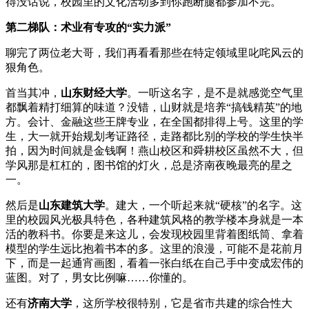
得没话说，校园里的文化活动多到你跑断腿都参加不完。
第二梯队：术业有专攻的“实力派”
聊完了两位老大哥，我们再看看那些在特定领域里叱咤风云的
狠角色。
首当其冲，
山东财经大学
。一听这名字，是不是就感觉空气里
都飘着精打细算的味道？没错，山财就是培养“搞钱精英”的地
方。会计、金融这些王牌专业，在全国都排得上号。这里的学
生，大一就开始规划考证路径，走路都比别的学校的学生快半
拍，因为时间就是金钱啊！燕山校区和舜耕校区虽然不大，但
学风那是杠杠的，图书馆的灯火，总是济南夜晚最亮的星之
一。
然后是
山东建筑大学
。建大，一个听起来就“硬核”的名字。这
里的校园风光极具特色，各种建筑风格的教学楼本身就是一本
活的教科书。你要是来这儿，会发现校园里背着图纸筒、拿着
模型的学生远比抱着书本的多。这里的浪漫，可能不是花前月
下，而是一起通宵画图，看着一张白纸在自己手中变成宏伟的
蓝图。对了，男女比例嘛……你懂的。
还有
济南大学
，这所学校很特别，它是省市共建的综合性大