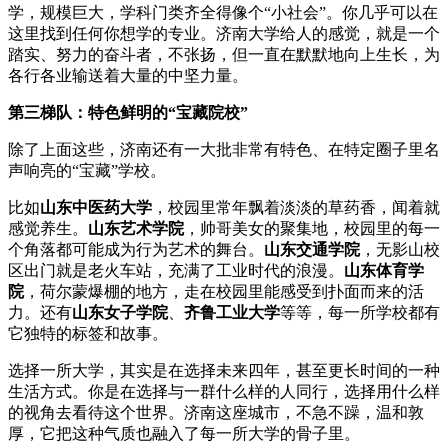
学，规模巨大，学科门类齐全得像个“小社会”。你几乎可以在
这里找到任何你想学的专业。济南大学给人的感觉，就是一个
踏实、努力的奋斗者，不张扬，但一直在默默地向上生长，为
各行各业输送着大量的中坚力量。
第三梯队：特色鲜明的“宝藏院校”
除了上面这些，济南还有一大批非常有特色、在特定圈子里名
声响亮的“宝藏”学校。
比如
山东中医药大学
，校园里常年飘着淡淡的草药香，闻着就
感觉养生。
山东艺术学院
，帅哥美女的聚集地，校园里的每一
个角落都可能成为行为艺术的舞台。
山东交通学院
，无影山校
区出门就是老火车站，充满了工业时代的浪漫。
山东体育学
院
，荷尔蒙爆棚的地方，走在校园里能感受到扑面而来的活
力。还有
山东女子学院
、
齐鲁工业大学
等等，每一所学校都有
它独特的标签和故事。
选择一所大学，其实是在选择未来四年，甚至更长时间的一种
生活方式。你是在选择与一群什么样的人同行，选择用什么样
的视角去看待这个世界。济南这座城市，不急不躁，温和敦
厚，它把这种气质也融入了每一所大学的骨子里。