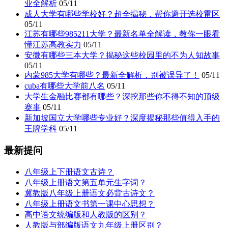
业全解析
05/11
成人大学有哪些学校好？超全揭秘，帮你避开选校雷区
05/11
江苏有哪些985211大学？最新名单全解读，教你一眼看
懂江苏高教实力
05/11
安微有哪些三本大学？揭秘这些校园里的不为人知故事
05/11
内蒙985大学有哪些？最新全解析，别被误导了！
05/11
cuba有哪些大学前八名
05/11
大学生金融比赛都有哪些？深挖那些你不得不知的顶级
赛事
05/11
新加坡国立大学哪些专业好？深度揭秘那些值得入手的
王牌学科
05/11
最新提问
八年级上下册语文古诗？
八年级上册语文第五单元生字词？
冀教版八年级上册语文必背古诗文？
八年级上册语文书第一课中心思想？
高中语文统编版和人教版的区别？
人教版与部编版语文九年级上册区别？