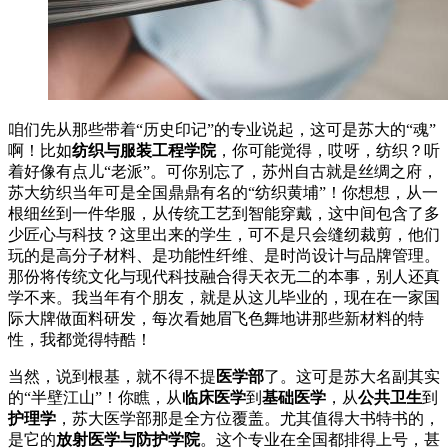
咱们先从那些带着“历史印记”的专业说起，这可是苏大的“魂”
啊！比如
纺织与服装工程学院
，你可能觉得，哎呀，纺织？听
着好像有点儿“老派”。可你别忘了，苏州自古就是丝绸之府，
苏大纺织当年可是全国鼎鼎有名的“纺织黄埔”！你想想，从一
根细丝到一件华服，从传统工艺到智能穿戴，这中间包含了多
少匠心与科技？这里出来的学生，可不是只会缝纫裁剪，他们
玩的是高分子材料、是功能性纤维、是时尚设计与品牌管理。
那份将传统文化与现代科技融合得天衣无二的本事，别人还真
学不来。我当年有个朋友，就是从这儿毕业的，现在在一家国
际大牌做面料研发，每次看她眉飞色舞地讲那些新材料的特
性，我都觉得特酷！
当然，说到根基，就不得不提
医学部
了。这可是苏大名副其实
的“半壁江山”！你瞧，从
临床医学
到
基础医学
，从
公共卫生
到
护理学
，苏大医学部那是全方位覆盖。尤其值得大书特书的，
是它的
放射医学与防护学院
。这个专业在全国都排得上号，甚