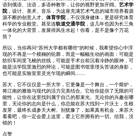
语到俄语、法语，多语种教学，让你的视野更加开阔。
艺术学
院
，设计、美术、音乐，为这座充满艺术气息的城市培养着源
源不断的创意人才。
体育学院
，不仅强身健体，更是研究体育
科学的专业殿堂。甚至连
轨道交通学院
，这几年也因为长三角
一体化的大背景，发展得风生水起！你看，是不是像个万花
筒？
所以，当你再问“苏州大学都有哪些”的时候，我希望你心中浮
现的不再是一个模糊的轮廓，而是一幅幅生动的画面：可能是
纺织车间里飞梭的丝线，可能是手术台前沉着冷静的眼神，可
能是法学院里激烈的辩论，可能是图书馆里埋头苦读的身影，
也可能是实验室里灵光乍现的瞬间……
苏大，它不仅仅是一所大学，它更像是一个舞台，一个熔炉，
将江南的雅致与现代的活力完美结合。它给你提供了无限的可
能性，让你在这里找到属于自己的那束光。无论你的兴趣在哪
里，无论你的志向是什么，你总能在苏大找到一片沃土，生根
发芽，最终长成参天大树。别犹豫了，如果真有机会，来苏大
看看吧，你一定会爱上这里，爱上它所拥有的一切。信我，没
错的！
点赞