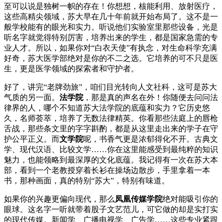
至可以说是独树一帜的存在！你想想，核能利用、放射医疗，
这些高精尖领域，苏大早在几十年前就开始布局了。这不是一
般学校能有的眼光和实力。听说他们实验室里那些设备，光是
听名字就觉得特别厉害，培养出来的学生，都是国家急需的专
业人才。所以，如果你对“白衣天使”有执念，对生命科学充满
好奇，苏大医学部绝对是你的不二之选。它培养的可不只是医
生，更是医学领域的探索者和守护者。
好了，讲完“老牌劲旅”，咱们目光转向人文社科，这可是苏大
气质的另一面。
法学院
，那是真的声名在外！你随便去问问法
律界的人，哪个不知道苏大法学院的底蕴和实力？它历史悠
久，名师荟萃，培养了无数法律精英。你看那些法庭上的唇枪
舌战，那些条文里的字字斟酌，都是从这里走出来的学子在守
护公平正义。而
文学院
呢，书香气更是浓郁得化不开。古典文
学、现代汉语、比较文学……你在这里能感受到最纯粹的知识
魅力，也能领略到最深厚的文化底蕴。我记得有一次在苏大本
部，看到一个老教授穿着长衫在操场边散步，手里拿着一本
书，那种画面，真的特别“苏大”，特别有味道。
如果你的兴趣更偏向现代，那么
凤凰传媒学院
绝对能吸引你的
眼球。这名字一听就带着股子文艺范儿，可它做的却是实打实
的现代传媒。新闻学、广播电视学、广告学……这些专业紧跟