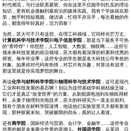
时代潮流，与行业联系紧密。你在这里不仅能学到扎实的理论
知识，更有机会接触到最前沿的媒体实践。我有个学妹就在那
里，她平时拍短视频、做访谈，忙得不亦乐乎，每次看她的作
品，都觉得年轻真好，活力四射！
当然，苏大可不只有这些。在理工科领域，它同样光芒万丈。
计算机科学与技术学院
和
电子信息学院
，那是当下最炙手可热
的“香饽饽”！你想想，人工智能、大数据、物联网……这些引
领未来科技发展的前沿领域，苏大都有着深厚的积累和优秀的
师资。每年毕业季，这些专业的学生都是各大科技公司争抢的
对象。如果你对代码有热情，对芯片有兴趣，对算法有追求，
那这里就是你实现梦想的舞台。
再说
化学与材料科学学院
和
物理科学与技术学院
，这可是现代
工业和科技发展的基石啊！别以为这些基础学科就枯燥乏味，
它们才是真正“改变世界”的力量。从新能源电池到生物医用材
料，从量子物理到光电技术，苏大的科研实力一直走在前列。
我有个朋友在材料学院读博，他说他们实验室里天天都有新发
现，那种探索未知、突破极限的劲头，真的让人着迷。
还有
商学院
，国际经济与贸易、会计学、金融学……这些专业
培养的都是未来商业世界的弄潮儿。
外国语学院
，从英语、日