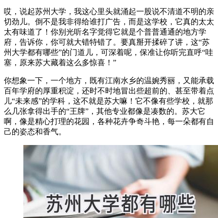
哎，说起苏州大学，我这心里头就涌起一股说不清道不明的亲
切劲儿。倒不是我非得给谁打广告，而是这学校，它真的太太
太有味道了！你别光听名字觉得它就是个普普通通的地方学
府，告诉你，你可就大错特错了。要真掰开揉碎了讲，这“苏
州大学都有哪些”的门道儿，可深着呢，保准让你听完直呼“哇
塞，原来苏大藏着这么多惊喜！”
你想象一下，一个地方，既有江南水乡的温婉秀丽，又能承载
百年学府的厚重积淀，还时不时地冒出些超前的、甚至带着点
儿“未来感”的学科，这不就是苏大嘛！它不像有些学校，就那
么几张拿得出手的“王牌”，其他专业都像是凑数的。苏大它
啊，像是精心打理的花园，各种花卉争奇斗艳，每一朵都有自
己的姿态和香气。