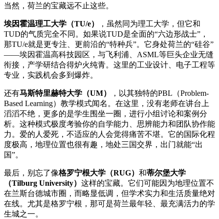
当然，荷兰的宝藏远不止这些。
埃因霍温理工大学（TU/e）
，虽然同为理工大学，但它和
TUD的气质完全不同。如果说TUD是全面的“六边形战士”，
那TU/e就是更专注、更前沿的“特种兵”。它身处荷兰的“硅谷”
——埃因霍温高科技园区，与飞利浦、ASML等巨头企业无缝
衔接，产学研结合得炉火纯青。这里的工业设计、电子工程等
专业，实践机会多到爆炸。
还有
马斯特里赫特大学（UM）
，以其独特的PBL（Problem-
Based Learning）教学模式闻名。在这里，没有老师在讲台上
滔滔不绝，更多的是学生围坐一圈，进行小组讨论和案例分
析。这种模式极度考验你的自学能力、思辨能力和团队协作能
力。爱的人爱死，不适应的人会觉得痛苦不堪。它的国际化程
度极高，地理位置也很有趣，地处三国交界，出门就能“出
国”。
最后，别忘了像
格罗宁根大学（RUG）
和
蒂尔堡大学
（Tilburg University）
这样的宝藏。它们可能因为地理位置不
在兰斯台德城市圈，而略显低调，但学术实力和生活质量绝对
在线。尤其是格罗宁根，那可是荷兰最年轻、最充满活力的学
生城之一。