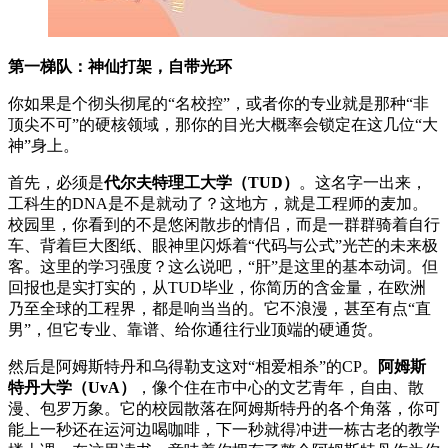
第一梯队：神仙打架，自带光环
你如果是个彻头彻尾的“名校控”，或者你的专业就是那种“非
顶尖不可”的硬核领域，那你的目光大概率会锁定在这几位“大
神”身上。
首先，必须是
代尔夫特理工大学（TUD）
。这名字一出来，
工科生的DNA是不是就动了？这地方，就是工程师的麦加。
校园里，你看到的不是悠闲散步的情侣，而是一群群骑着自行
车、背着巨大图纸、眼神里闪烁着“代码与公式”光芒的未来极
客。这里的学习强度？这么说吧，“肝”是这里的基本动词。但
回报也是实打实的，从TUD毕业，你简历的含金量，在欧洲
乃至全球的工程界，都是响当当的。它不浪漫，甚至有点“直
男”，但它专业、靠谱、给你通往行业顶端的硬通货。
然后是阿姆斯特丹和乌得勒支这对“相爱相杀”的CP。
阿姆斯
特丹大学（UvA）
，像个住在市中心的文艺青年，自由、散
漫、包罗万象。它的校园散落在阿姆斯特丹的各个角落，你可
能上一秒还在运河边喝咖啡，下一秒就得冲进一栋古老的教学