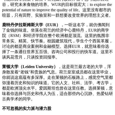
谷，研究未来食物的培养。WUR的目标很宏大：to explore the
potential of nature to improve the quality of life。这里没有都市的
喧嚣，只有田野、实验室和一群想要改变世界的理想主义者。
鹿特丹伊拉斯姆斯大学（EUR）
，一听这名字，就仿佛闻到
了金钱的味道。坐落在荷兰的经济中心鹿特丹，EUR的商学
院（RSM）和经济学院在整个欧洲都是顶流。这里的氛围非
常务实、精英、快节奏。校园建筑现代，学生个个西装革履，
讨论的都是商业案例和金融模型。选择EUR，就意味着你选
择了一条通往世界五百强、咨询公司和投行的快车道。这里不
谈风花雪月，只谈投资回报率。
莱顿大学（Leiden University）
，这是荷兰最古老的大学，浑
身散发着“老钱”和贵族的气息。荷兰皇室成员都在这里毕业，
你就说这底蕴有多深厚。走在莱顿的石板路上，感觉空气里都
弥漫着历史和知识的味道。它的人文、社科、法学、考古学，
都是欧洲顶尖水平。爱因斯坦也曾在这里任教。选择莱顿，意
味着你选择与历史和伟人为伍，适合那些内心沉静、热爱钻研
古典学术的同学。
不可忽视的实力派与潜力股