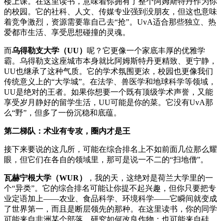
楼上课。在这里读书，意味着你拥有了整个阿姆斯特丹作为你
的校园。它的社科、人文、传媒专业强到没朋友，但这也意味
着竞争激烈，资源需要靠自己去“抢”。UvA适合那些独立、热
爱都市生活、享受思想碰撞的灵魂。
而
乌得勒支大学（UU）
呢？它更像一个家底丰厚的优雅学
霸。乌得勒支这座城市本身就比阿姆斯特丹更精致、更宁静，
UU也继承了这种气质。它的学术氛围更浓，校园也更像我们
传统意义上的“大学城”。在法学、兽医学和地球科学等领域，
UU是绝对的王者。如果你想要一个既有顶级学术声誉，又能
享受岁月静好的留学生活，UU可能是你的菜。它没有UvA那
么“野”，但多了一份沉稳和底蕴。
第二梯队：术业有专攻，圈内才是王
接下来要说的这几所，可能在综合排名上不如前面几位那么耀
眼，但它们在各自的领域里，那可是说一不二的“扫地僧”。
瓦赫宁根大学（WUR）
，我的天，这绝对是荷兰大学里的一
个“异类”。它的综合排名可能让你提不起兴趣，但你只要把专
业定语加上——农业、食品科学、环境科学——它瞬间就变成
了世界第一，而且是断层领先的那种。在这里读书，你的同学
可能来自非洲某个部落，研究如何改良作物；也可能来自硅