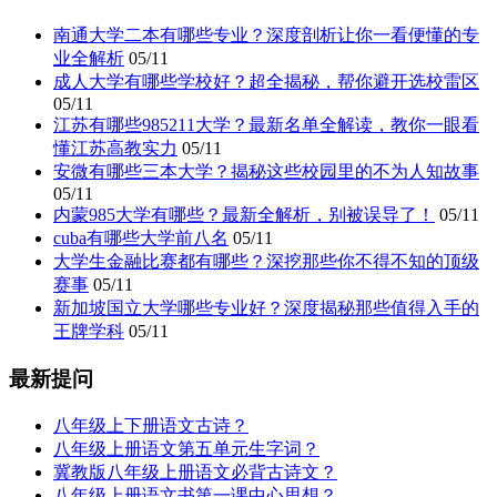
南通大学二本有哪些专业？深度剖析让你一看便懂的专
业全解析
05/11
成人大学有哪些学校好？超全揭秘，帮你避开选校雷区
05/11
江苏有哪些985211大学？最新名单全解读，教你一眼看
懂江苏高教实力
05/11
安微有哪些三本大学？揭秘这些校园里的不为人知故事
05/11
内蒙985大学有哪些？最新全解析，别被误导了！
05/11
cuba有哪些大学前八名
05/11
大学生金融比赛都有哪些？深挖那些你不得不知的顶级
赛事
05/11
新加坡国立大学哪些专业好？深度揭秘那些值得入手的
王牌学科
05/11
最新提问
八年级上下册语文古诗？
八年级上册语文第五单元生字词？
冀教版八年级上册语文必背古诗文？
八年级上册语文书第一课中心思想？