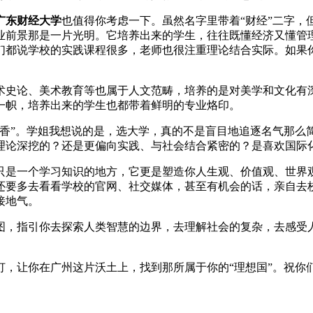
广东财经大学
也值得你考虑一下。虽然名字里带着“财经”二字，
业前景那是一片光明。它培养出来的学生，往往既懂经济又懂管
们都说学校的实践课程很多，老师也很注重理论结合实际。如果
术史论、美术教育等也属于人文范畴，培养的是对美学和文化有
一帜，培养出来的学生也都带着鲜明的专业烙印。
的香”。学姐我想说的是，选大学，真的不是盲目地追逐名气那么
理论深挖的？还是更偏向实践、与社会结合紧密的？是喜欢国际
只是一个学习知识的地方，它更是塑造你人生观、价值观、世界
还要多去看看学校的官网、社交媒体，甚至有机会的话，亲自去
接地气。
图，指引你去探索人类智慧的边界，去理解社会的复杂，去感受
灯，让你在广州这片沃土上，找到那所属于你的“理想国”。祝你