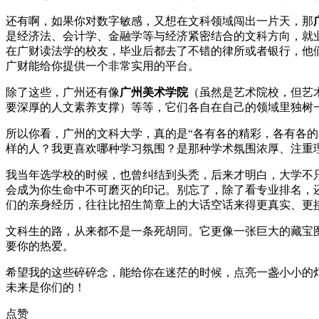
还有啊，如果你对数字敏感，又想在文科领域闯出一片天，那
是经济法、会计学、金融学等与经济紧密结合的文科方向，就
在广财读法学的校友，毕业后都去了不错的律所或者银行，他
广财能给你提供一个非常实用的平台。
除了这些，广州还有像
广州美术学院
（虽然是艺术院校，但艺
要深厚的人文素养支撑）等等，它们各自在自己的领域里独树
所以你看，广州的文科大学，真的是“各有各的精彩，各有各
样的人？我更喜欢哪种学习氛围？是那种学术氛围浓厚、注重
我当年选学校的时候，也曾纠结到头秃，后来才明白，大学不
会成为你生命中不可磨灭的印记。别忘了，除了看专业排名，
们的亲身经历，往往比招生简章上的大话空话来得更真实、更
文科生的路，从来都不是一条死胡同。它更像一张巨大的藏宝
要你的热爱。
希望我的这些碎碎念，能给你在迷茫的时候，点亮一盏小小的
未来是你们的！
点赞