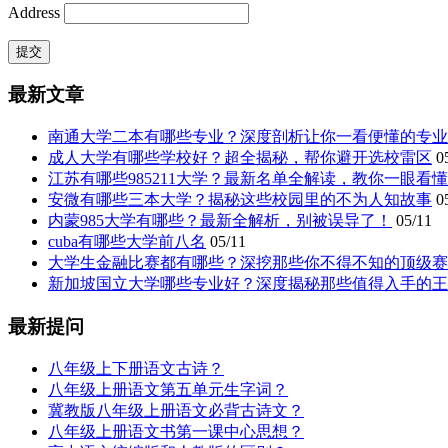
Address
最新文章
南通大学二本有哪些专业？深度剖析让你一看便懂的专业
成人大学有哪些学校好？超全揭秘，帮你避开选校雷区
0
江苏有哪些985211大学？最新名单全解读，教你一眼看
安微有哪些三本大学？揭秘这些校园里的不为人知故事
0
内蒙985大学有哪些？最新全解析，别被误导了！
05/11
cuba有哪些大学前八名
05/11
大学生金融比赛都有哪些？深挖那些你不得不知的顶级赛
新加坡国立大学哪些专业好？深度揭秘那些值得入手的王
最新提问
八年级上下册语文古诗？
八年级上册语文第五单元生字词？
冀教版八年级上册语文必背古诗文？
八年级上册语文书第一课中心思想？