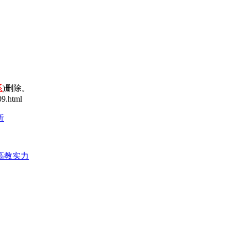
系
)删除。
9.html
析
高教实力