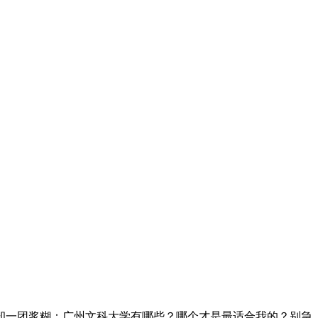
却一团浆糊：广州文科大学有哪些？哪个才是最适合我的？别急