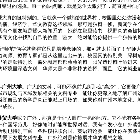
不可错过的选择。唯一的缺点嘛，就是竞争太激烈了，简直是神仙
暨大真的挺特别的。它就像一个微缩的世界村，校园里处处弥漫
传播、经济学、华文教育这些领域，那可是独树一帜。新闻学在
我有个朋友就是暨大新闻系的，她说在那里读书，视野真的会被
多元文化中找到自己的位置，暨大，绝对能给你提供一个独特的
听“师范”俩字就觉得它只是培养老师的，那可就太片面了！华师
咨询师、教育专家都是从这里走出来的。校园真的特别美，绿树
里的走廊特别长，窗外就是郁郁葱葱的树，阳光透过树叶洒进来
的环境里深造文科，华师大是个非常棒的选择。而且，它的就业
—
广州大学
。广大的文科，可能不像前几所那么“高冷”，它更像
城市规划与区域发展相关的文科专业，能让你更深入地了解广州
感觉自己的所学是真正能派上用场的。如果你对广州本地文化、
中成长。
外贸大学
呢？广外，那真是个让人眼前一亮的地方。它不光有各
一种国际范儿，好像随时都能和世界对话。我有个发小在广外读
活动也特别丰富，各种模拟联合国、英语辩论赛，能让你在实践
背景下发展文科专业，广外绝对是你施展才华的理想之地。