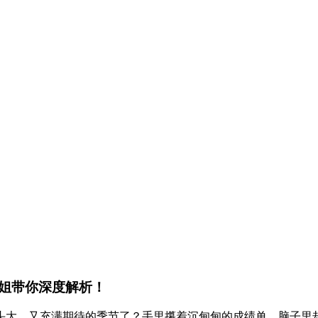
姐带你深度解析！
头大、又充满期待的季节了？手里攥着沉甸甸的成绩单，脑子里