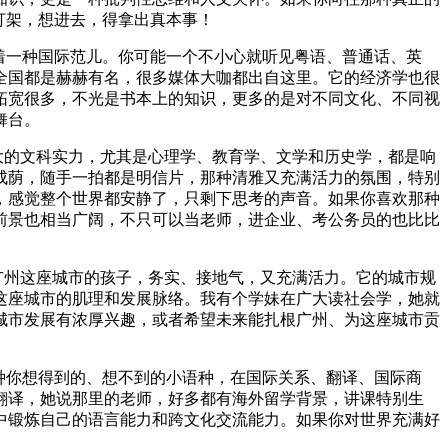
打架，想进去，得拿出真本事！
着一种国际范儿。你可能一个不小心就听见粤语、普通话、英
全国都是赫赫有名，很多媒体大咖都出自这里。它的经济学也很
拓宽很多，不光是书本上的知识，更多的是对不同文化、不同视
舞台。
大的文科实力，尤其是心理学、教育学、文学和历史学，都是响
成荫，随手一拍都是明信片，那种清雅又充满活力的氛围，特别
，感觉整个世界都安静了，只剩下思考的声音。如果你喜欢那种
前景也相当广阔，不只可以当老师，进企业、考公务员的也比比
广州这座城市的孩子，务实、接地气，又充满活力。它的城市规
这座城市的肌理和发展脉络。我有个学妹在广大读社会学，她就
城市发展有浓厚兴趣，或者希望未来能扎根广州、为这座城市贡
种你想得到的、想不到的小语种，在国际关系、翻译、国际商
翻译，她说那里的老师，好多都有海外留学背景，讲课特别生
中锻炼自己的语言能力和跨文化交流能力。如果你对世界充满好