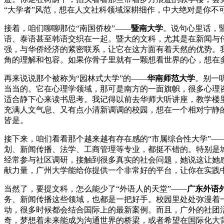
“大学者”风范，想在人文社科领域深耕细作，中大绝对是你
接着，咱们聊聊那位“南国侨校”——
暨南大学
。说句心里话，
语、泰语甚至韩语交织在一起。暨大的文科，尤其是在新闻与
强，与华侨经济的紧密联系，让它在这方面有着天然的优势。
角的理解和包容。如果你骨子里就有一颗想看世界的心，想在
再来说说那个被称为“园林式大学”的——
华南师范大学
。别一
当当的。它在心理学领域，那可是南方的一面旗帜，很多心理
适合静下心来读书思考。我记得以前去华师大听讲座，教学楼
充满人文气息、又有点小清新调调的校园，想在一个相对宁静
皆是。
接下来，咱们看看那个越来越有存在感的“市属综合性大学”—
划、新闻传播、法学、工商管理等专业，都挺不错的。特别是
经常参与社区调研，接触到很多真实的社会问题，她说这让她
献力量，广州大学能给你提供一个非常好的平台，让你在实践
当然了，要提文科，怎么能少了“外语人的天堂”——
广东外语
务、新闻传播这些领域，也都是一把好手。校园里处处弥漫着
动，很多时候都会结合国际上的最新案例。而且，广外的社团
奇，梦想着未来能成为沟通世界的桥梁，或者希望在国际化大