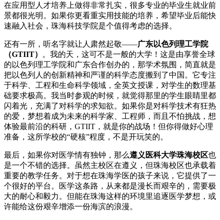
在应用型人才培养上做得非常扎实，很多专业的毕业生就业前
景都很光明。如果你更看重实用技能的培养，希望毕业后能快
速融入社会，珠海科技学院是个值得考虑的选择。
还有一所，听名字就让人肃然起敬——
广东以色列理工学院
（GTIIT）
。我的天，这可不是一般的大学！这是由享誉全球
的以色列理工学院和广东合作创办的，那学术氛围，简直就是
把以色列人的创新精神和严谨的科学态度搬到了中国。它专注
于科学、工程和生命科学领域，全英文授课，对学生的数理基
础要求极高。我当时参观的时候，就觉得那里的学生眼睛里都
闪着光，充满了对科学的求知欲。如果你是对科学技术有狂热
的爱，梦想着成为未来的科学家、工程师，而且不怕挑战，想
体验最前沿的科研，GTIIT，就是你的战场！但你得做好心理
准备，这所学校的“硬核”程度，不是开玩笑的。
最后，如果你对医学情有独钟，那么
遵义医科大学珠海校区
也
是一个不错的选择。虽然主校区在遵义，但珠海校区也承载着
重要的教学任务。对于想在珠海学医的孩子来说，它提供了一
个很好的平台。医学这条路，从来都是漫长而艰辛的，需要极
大的耐心和毅力。但能在珠海这样的环境里追逐医学梦想，或
许能给这份艰辛增添一份海滨的浪漫。