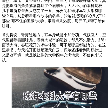
着点儿咸湿，又带着点儿热烈。当年为了帮我表妹选大学，真
是把珠海的角角落落都翻了个底朝天，大大小小的本科院校，
几乎每所都亲自去感受了一番。你要问我珠海本科大学有哪
些？嘿，别急着看那冷冰冰的名单，我这就把我的“心头好”和
那些“藏不住的宝藏”大学，带着点儿温度，掰开了揉碎了给你
讲讲。
首先得说，珠海这地方，它本身就是个加分项。气候宜人，空
气里都带着甜味儿，没有大城市的喧嚣，却又不失活力。那种
面朝大海、春暖花开的求学体验，可不是哪里都能有的。在这
里读书，每天推开窗就是蓝天白云，偶尔还能看到海鸥掠过，
光是这环境，就足以让你的大学四年充满诗意，不信你来试
试。