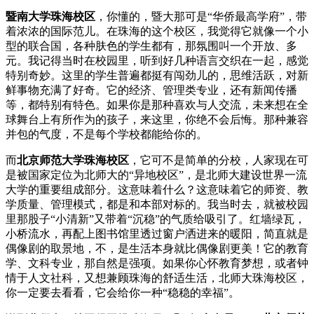
暨南大学珠海校区
，你懂的，暨大那可是“华侨最高学府”，带
着浓浓的国际范儿。在珠海的这个校区，我觉得它就像一个小
型的联合国，各种肤色的学生都有，那氛围叫一个开放、多
元。我记得当时在校园里，听到好几种语言交织在一起，感觉
特别奇妙。这里的学生普遍都挺有闯劲儿的，思维活跃，对新
鲜事物充满了好奇。它的经济、管理类专业，还有新闻传播
等，都特别有特色。如果你是那种喜欢与人交流，未来想在全
球舞台上有所作为的孩子，来这里，你绝不会后悔。那种兼容
并包的气度，不是每个学校都能给你的。
而
北京师范大学珠海校区
，它可不是简单的分校，人家现在可
是被国家定位为北师大的“异地校区”，是北师大建设世界一流
大学的重要组成部分。这意味着什么？这意味着它的师资、教
学质量、管理模式，都是和本部对标的。我当时去，就被校园
里那股子“小清新”又带着“沉稳”的气质给吸引了。红墙绿瓦，
小桥流水，再配上图书馆里透过窗户洒进来的暖阳，简直就是
偶像剧的取景地，不，是生活本身就比偶像剧更美！它的教育
学、文科专业，那自然是强项。如果你心怀教育梦想，或者钟
情于人文社科，又想兼顾珠海的舒适生活，北师大珠海校区，
你一定要去看看，它会给你一种“稳稳的幸福”。