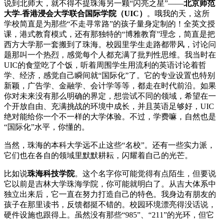
说到北师大，就不得不提珠海另一颗“闪亮之星”——
北京师范
大学-香港浸会大学联合国际学院（UIC）
。哦我的天，这所
学校简直是为那些“不走寻常路”的孩子量身定制的！全英文授
课，港式教育模式，还有那独特的“博雅教育”理念，简直是把
西方大学那一套搬到了珠海。校园里学生走路都带风，讨论问
题那叫一个热烈，感觉每个人都充满了批判性思维。我当时在
UIC的食堂吃了个饭，听着周围学生用流利的英语讨论着哲
学、经济，感觉自己瞬间就“国际化”了。它的专业设置也特别
新颖，广告学、金融学、会计学等等，都走在时代前沿。如果
你对未来没有那么明确的界定，想尝试不同的领域，希望在一
个开放自由、充满挑战的环境中成长，并且英语足够好，UIC
绝对能给你一个不一样的大学体验。不过，学费嘛，自然也是
“国际化”水平，你懂的。
当然，珠海的本科大学远不止这些“名校”。还有一些实力派，
它们也在各自的领域里默默耕耘，闪耀着自己的光芒。
比如说
珠海科技学院
。这个名字你可能觉得有点陌生，但要说
它以前是吉林大学珠海学院，你可能就明白了。从吉大体系中
独立出来后，它一直在努力打造自己的特色。我身边有朋友的
孩子在那里读书，反馈都挺不错的。校园环境漂亮得没话说，
硬件设施也跟得上。虽然没有那些“985”、“211”的光环，但它