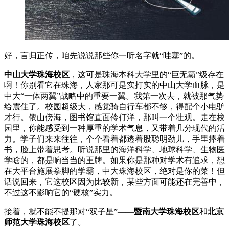
好，言归正传，咱先说说那些你一听名字就“哇塞”的。
中山大学珠海校区
，这可是珠海本科大学里的“巨无霸”级存在
啊！你别看它在珠海，人家那可是实打实的中山大学血脉，是
中大“一体两翼”战略中的重要一翼。我第一次去，就被那气势
给震住了。校园超级大，感觉骑自行车都不够，得配个小电驴
才行。依山傍海，图书馆直面伶仃洋，那叫一个壮观。走在校
园里，你能感受到一种厚重的学术气息，又带着几分现代的活
力。学子们来来往往，个个看着都透着股聪明劲儿，手里捧着
书，脸上带着思考。听说那里的海洋科学、地球科学、生物医
学啥的，都是响当当的王牌。如果你是那种对学术有追求，想
在大平台施展拳脚的学霸，中大珠海校区，绝对是你的菜！但
话说回来，它这校区因为比较新，某些方面可能还在完善中，
不过这不影响它的“硬核”实力。
接着，就不能不提那对“双子星”——
暨南大学珠海校区
和
北京
师范大学珠海校区
了。