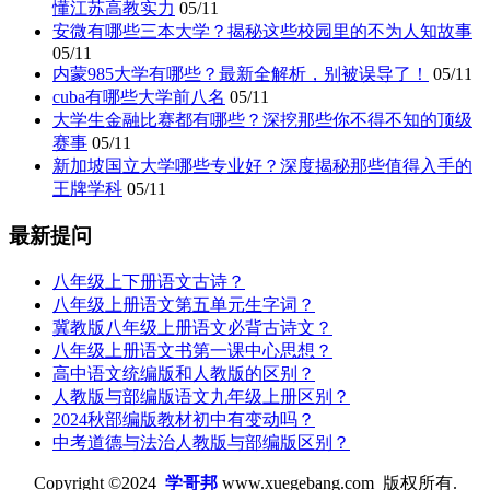
懂江苏高教实力
05/11
安微有哪些三本大学？揭秘这些校园里的不为人知故事
05/11
内蒙985大学有哪些？最新全解析，别被误导了！
05/11
cuba有哪些大学前八名
05/11
大学生金融比赛都有哪些？深挖那些你不得不知的顶级
赛事
05/11
新加坡国立大学哪些专业好？深度揭秘那些值得入手的
王牌学科
05/11
最新提问
八年级上下册语文古诗？
八年级上册语文第五单元生字词？
冀教版八年级上册语文必背古诗文？
八年级上册语文书第一课中心思想？
高中语文统编版和人教版的区别？
人教版与部编版语文九年级上册区别？
2024秋部编版教材初中有变动吗？
中考道德与法治人教版与部编版区别？
Copyright ©2024
学哥邦
www.xuegebang.com 版权所有.