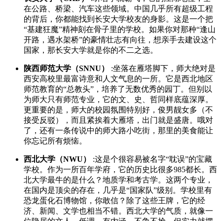
在公路、桥梁、汽车这些领域。中国几乎所有超级工程
的背后，你都能找到长安大学校友的身影。这是一个把
“基建狂魔”精神刻在骨子里的学校。如果你对那种“逢山
开路，遇水架桥”的豪情壮志有向往，想亲手去建设这个
国家，那长安大学就是你的不二之选。
陕西师范大学（SNNU）
:坐落在雁塔脚下，师大绝对是
西安高校里最富诗意和人文气息的一所。它是西北地区
师范教育的“总教头”，培养了无数优秀的园丁。但别以
为师大只有师范专业，它的文、史、哲同样底蕴深厚。
更重要的是，师大的校园氛围特别好，俊男靓女多（不
接受反驳），而且紧挨着大雁塔，出门就是盛唐。哦对
了，还有一条传说中的师大路小吃街，那里的美食能让
你忘记所有烦恼。
西北大学（NWU）
:这是个很容易被名字“耽误”的宝藏
学校。作为一所百年学府，它的历史比很多985都长。西
北大学最牛的是什么？地质学和考古学。这两个专业，
在国内是顶尖的存在，几乎是“国家队”级别。学校里有
恐龙蛋化石博物馆，你敢信？除了这些王牌，它的经
济、新闻、文学也相当不错。西北大学的气质，就像一