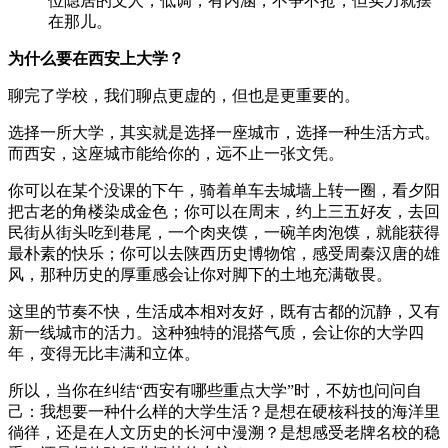
位隐居的文人，低调，有内涵，不争不抢，但实力就摆
在那儿。
为什么要在西安上大学？
聊完了学校，我们聊点更虚的，但也是更重要的。
选择一所大学，其实就是选择一座城市，选择一种生活方式。
而西安，这座城市能给你的，远不止一张文凭。
你可以在某个没课的下午，骑着单车去城墙上转一圈，看夕阳
把古老的角楼染成金色；你可以在周末，约上三五好友，去回
民街从街头吃到巷尾，一个肉夹馍，一碗羊肉泡馍，就能获得
最朴素的快乐；你可以去陕西历史博物馆，感受周秦汉唐的雄
风，那种历史的厚重感会让你对脚下的土地充满敬畏。
这里的节奏不快，生活成本相对友好，既有古都的沉静，又有
新一线城市的活力。这种独特的混搭气质，会让你的大学四
年，变得无比丰满和立体。
所以，当你在纠结“西安有哪些重点大学”时，不妨也问问自
己：我想要一种什么样的大学生活？是想在硬核科技的海洋里
徜徉，还是在人文历史的长河中漫溯？是想感受老牌名校的稳