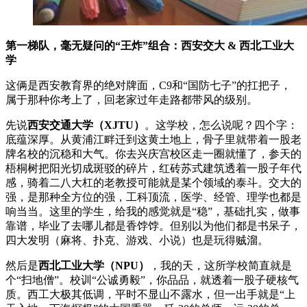
第一梯队，毫无疑问的“王炸”组合：西安交大 & 西北工业大
学
这俩是西安教育界的绝对牌面，C9和“国防七子”的扛把子，
属于那种你考上了，回老家过年走路都带风的级别。
先说
西安交通大学（XJTU）
。这学校，怎么说呢？四个字：
底蕴深厚。从黄浦江畔迁到这黄土地上，骨子里就带着一股老
牌名校的沉稳和大气。你去兴庆宫校区走一圈就懂了，参天的
梧桐树把阳光切成斑驳的碎片，红砖苏式建筑透着一股子年代
感，骑着二八大杠的老教授可能就是某个领域的泰斗。交大的
强，是那种全方位的强，工科顶流，医学、经管、理学也都是
响当当。这里的学生，给我的感觉就是“稳”，基础扎实，做事
靠谱，毕业了去哪儿都是香饽饽。但别以为他们都是书呆子，
四大发明（麻将、扑克、游戏、小说）也是玩得贼溜。
然后是
西北工业大学（NPU）
，我的天，这所学校简直就是
个“扫地僧”。校训“公诚勇毅”，你品品，就透着一股子硬核气
质。西工大极其低调，平时不显山不露水，但一出手就是“上