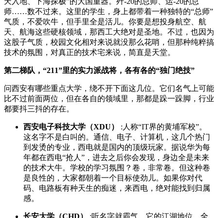
天入地、下海探极”的大国重器。歼-20的总师、运-20的总
师……数不过来。这里的学生，身上都带着一种独特的“总师”
气质，不爱吹牛，但手里全是活儿。你要是想投身航空、航
天、航海这些硬核领域，那西工大绝对是圣地。不过，也因为
这股子气质，校园文化相对来说就没那么花哨，但那种纯粹搞
技术的氛围，对真正的技术宅来说，简直是天堂。
第二梯队，“211”里的实力派战将，各有各的“独门绝技”
问西安有哪些重点大学，绕不开下面这几位。它们名气上可能
比不过前面两位，但在各自的领域里，那都是跺一跺脚，行业
都要抖三抖的存在。
西安电子科技大学（XDU）
:人称“IT界的黄埔军校”。
这名字不是白叫的。通信、电子、计算机，这几个热门
到发烫的专业，西电就是国内的顶级玩家。据说华为每
年都在西电“抢人”，进去之后你会发现，身边全是未来
的技术大牛。学校的学习氛围？卷，非常卷。但这种卷
是良性的，大家都朝着一个目标使劲儿。如果你对代
码、电路板有种天生的痴迷，来西电，绝对能找到归属
感。
长安大学（CHD）
:听名字就霸气，它的江湖地位，全